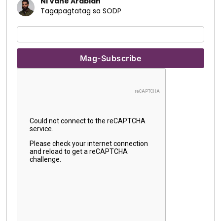
Ni Vahe Arabian
Tagapagtatag sa SODP