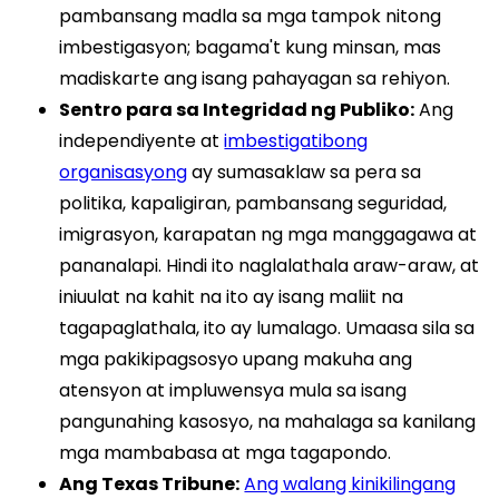
pambansang madla sa mga tampok nitong
imbestigasyon; bagama't kung minsan, mas
madiskarte ang isang pahayagan sa rehiyon.
Sentro para sa Integridad ng Publiko:
Ang
independiyente at
imbestigatibong
organisasyong
ay sumasaklaw sa pera sa
politika, kapaligiran, pambansang seguridad,
imigrasyon, karapatan ng mga manggagawa at
pananalapi. Hindi ito naglalathala araw-araw, at
iniuulat na kahit na ito ay isang maliit na
tagapaglathala, ito ay lumalago. Umaasa sila sa
mga pakikipagsosyo upang makuha ang
atensyon at impluwensya mula sa isang
pangunahing kasosyo, na mahalaga sa kanilang
mga mambabasa at mga tagapondo.
Ang Texas Tribune:
Ang walang kinikilingang