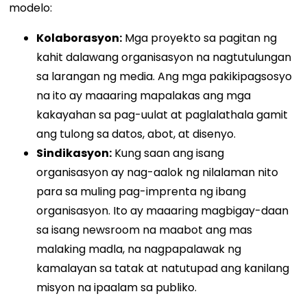
modelo:
Kolaborasyon:
Mga proyekto sa pagitan ng
kahit dalawang organisasyon na nagtutulungan
sa larangan ng media. Ang mga pakikipagsosyo
na ito ay maaaring mapalakas ang mga
kakayahan sa pag-uulat at paglalathala gamit
ang tulong sa datos, abot, at disenyo.
Sindikasyon:
Kung saan ang isang
organisasyon ay nag-aalok ng nilalaman nito
para sa muling pag-imprenta ng ibang
organisasyon. Ito ay maaaring magbigay-daan
sa isang newsroom na maabot ang mas
malaking madla, na nagpapalawak ng
kamalayan sa tatak at natutupad ang kanilang
misyon na ipaalam sa publiko.