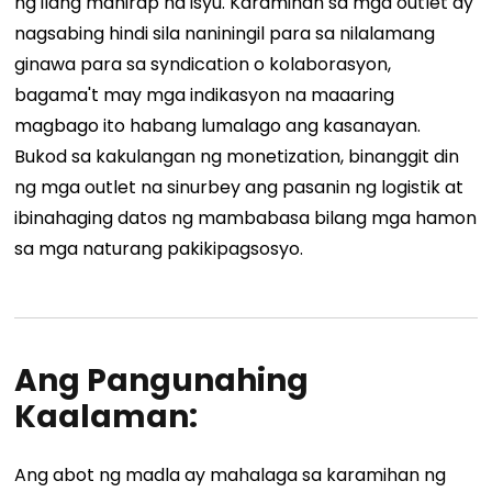
ng ilang mahirap na isyu. Karamihan sa mga outlet ay
nagsabing hindi sila naniningil para sa nilalamang
ginawa para sa syndication o kolaborasyon,
bagama't may mga indikasyon na maaaring
magbago ito habang lumalago ang kasanayan.
Bukod sa kakulangan ng monetization, binanggit din
ng mga outlet na sinurbey ang pasanin ng logistik at
ibinahaging datos ng mambabasa bilang mga hamon
sa mga naturang pakikipagsosyo.
Ang Pangunahing
Kaalaman:
Ang abot ng madla ay mahalaga sa karamihan ng