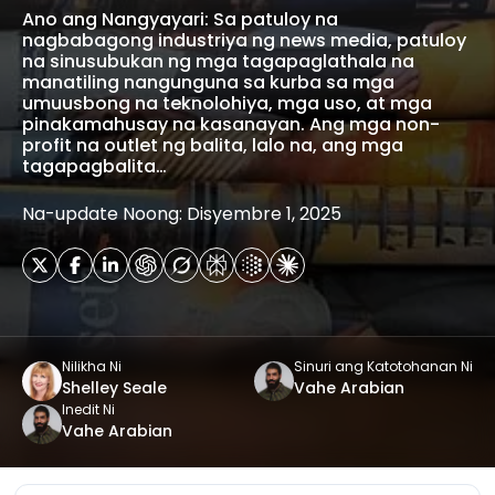
Ano ang Nangyayari: Sa patuloy na
nagbabagong industriya ng news media, patuloy
na sinusubukan ng mga tagapaglathala na
manatiling nangunguna sa kurba sa mga
umuusbong na teknolohiya, mga uso, at mga
pinakamahusay na kasanayan. Ang mga non-
profit na outlet ng balita, lalo na, ang mga
tagapagbalita…
Na-update Noong: Disyembre 1, 2025
Nilikha Ni
Sinuri ang Katotohanan Ni
Shelley Seale
Vahe Arabian
Inedit Ni
Vahe Arabian