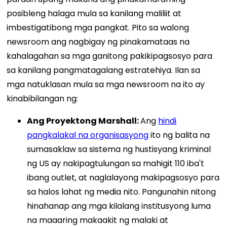
posibleng halaga mula sa kanilang maliliit at
imbestigatibong mga pangkat. Pito sa walong
newsroom ang nagbigay ng pinakamataas na
kahalagahan sa mga ganitong pakikipagsosyo para
sa kanilang pangmatagalang estratehiya. Ilan sa
mga natuklasan mula sa mga newsroom na ito ay
kinabibilangan ng:
Ang Proyektong Marshall:
Ang
hindi
pangkalakal na organisasyong
ito ng balita na
sumasaklaw sa sistema ng hustisyang kriminal
ng US ay nakipagtulungan sa mahigit 110 iba't
ibang outlet, at naglalayong makipagsosyo para
sa halos lahat ng media nito. Pangunahin nitong
hinahanap ang mga kilalang institusyong luma
na maaaring makaakit ng malaki at