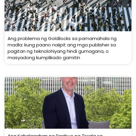
Ang problema ng Goldilocks sa pamamahala ng
madla: kung paano naiipit ang mga publisher sa
pagitan ng teknolohiyang hindi gumagana, o
masyadong kumplikado gamitin
Ang Kahalagahan ng Pagbuo ng Tiwala sa