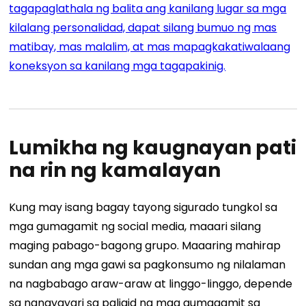
tagapaglathala ng balita ang kanilang lugar sa mga
kilalang personalidad, dapat silang bumuo ng mas
matibay, mas malalim, at mas mapagkakatiwalaang
koneksyon sa kanilang mga tagapakinig.
Lumikha ng kaugnayan pati
na rin ng kamalayan
Kung may isang bagay tayong sigurado tungkol sa
mga gumagamit ng social media, maaari silang
maging pabago-bagong grupo. Maaaring mahirap
sundan ang mga gawi sa pagkonsumo ng nilalaman
na nagbabago araw-araw at linggo-linggo, depende
sa nangyayari sa paligid ng mga gumagamit sa