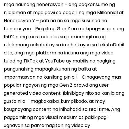
mga naunang henerasyon – ang pagkonsumo ng
nilalaman at mga gawi sa pagbili ng mga Millennial at
Henerasyon Y – pati na rin sa mga susunod na
henerasyon.
Pinipili ng Gen Z na makipag-usap nang
150% nang mas madalas sa pamamagitan ng
nilalamang nakabatay sa imahe kaysa sa teksto
Dahil
dito, ang mga platform na inuuna ang mga video
tulad ng TikTok at YouTube ay mabilis na nagiging
pangunahing mapagkukunan ng balita at
impormasyon na kanilang pinipili.
Ginagawang mas
popular ngayon ng mga Gen Z crowd ang user-
generated video content. Ibinibigay nito sa kanila ang
gusto nila – magkakaiba, kumplikado, at may
kaugnayang content na inihahatid sa real time. Ang
paggamit ng mga visual medium at pakikipag-
ugnayan sa pamamagitan ng video ay