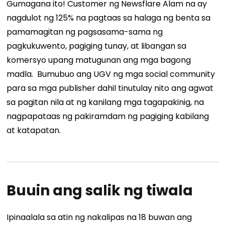
Gumagana ito! Customer ng Newsflare
Alam na
ay
nagdulot ng 125% na pagtaas sa halaga ng benta sa
pamamagitan ng pagsasama-sama ng
pagkukuwento, pagiging tunay, at libangan sa
komersyo upang matugunan ang mga bagong
madla.
Bumubuo ang UGV ng mga social community
para sa mga publisher dahil tinutulay nito ang agwat
sa pagitan nila at ng kanilang mga tagapakinig, na
nagpapataas ng pakiramdam ng pagiging kabilang
at katapatan.
Buuin ang salik ng tiwala
Ipinaalala sa atin ng nakalipas na 18 buwan ang