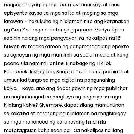
nagpapahayag ng higit pa, mas mahusay, at mas
episyente kaysa sa mga salita at maging sa mga
larawan – nakukuha ng nilalaman nito ang karanasan
ng Gen Z sa mga natatanging paraan.
Medyo ligtas
sabihin na ang mga pangyayari sa nakalipas na 18
buwan ay magkakaroon ng pangmatagalang epekto
sa ugnayan ng mga mamimili sa social media at kung
paano sila namimili online. Binabago ng TikTok,
Facebook, Instagram, Snap at Twitch ang pamimili at
umuunlad tungo sa mga digital na pangunahing
kalye.
Kaya, ano ang dapat gawin ng mga publisher
na naghahangad na magtayo ng negosyo sa mga
kilalang kalye? Siyempre, dapat silang mamuhunan
sa kakaiba at natatanging nilalaman na magbibigay
sa mga manonood ng karanasang hindi nila
matatagpuan kahit saan pa.
Sa nakalipas na ilang