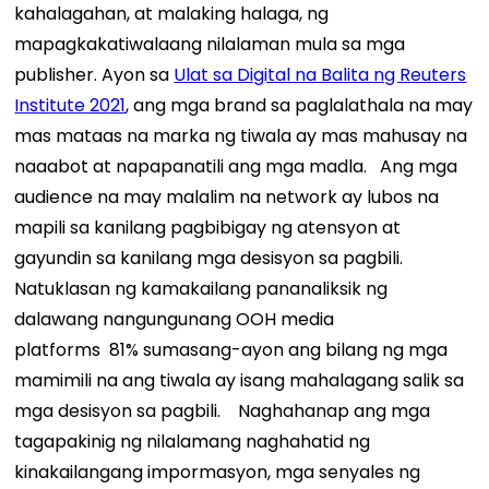
kahalagahan, at malaking halaga, ng
mapagkakatiwalaang nilalaman mula sa mga
publisher. Ayon sa
Ulat sa Digital na Balita ng Reuters
Institute 2021
, ang mga brand sa paglalathala na may
mas mataas na marka ng tiwala ay mas mahusay na
naaabot at napapanatili ang mga madla.
Ang mga
audience na may malalim na network ay lubos na
mapili sa kanilang pagbibigay ng atensyon at
gayundin sa kanilang mga desisyon sa pagbili.
Natuklasan ng kamakailang pananaliksik ng
dalawang nangungunang OOH media
platforms
81%
sumasang-ayon ang bilang ng mga
mamimili na ang tiwala ay isang mahalagang salik sa
mga desisyon sa pagbili.
Naghahanap ang mga
tagapakinig ng nilalamang naghahatid ng
kinakailangang impormasyon, mga senyales ng