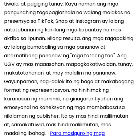
tiwala, at pagiging tunay. Kaya naman ang mga
pangunahing tagapaglathala na walang malakas na
presensya sa TikTok, Snap at Instagram ay lalong
natatabunan ng kanilang mga kapantay na mas
aktibo sa lipunan. Bilang resulta, ang mga tagapakinig
ay lalong bumabaling sa mga pananaw at
alternatibong pananaw ng "mga totoong tao".
Ang
UGV ay mas maaasahan, mapagkakatiwalaan, tunay,
makatotohanan, at may malalim na pananaw.
Gayunpaman, nag-aalok ito ng bago at makabagong
format ng representasyon, na hinihimok ng
karanasan ng mamimili, na ginagarantiyahan ang
emosyonal na koneksyon ng mga mambabasa sa
nilalaman ng publisher. Ito ay mas hindi malilimutan
at, samakatuwid, mas hindi malilimutan, mas
madaling ibahagi.
Para masiguro ng mga