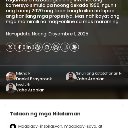
komersyo simula pa noong dekada 1990, ngunit
ang taong 2020 ang taon kung kailan natupad
ang kanilang mga propesiya. Mas nahikayat ang
mga mamimili na mag-online sa mas maraming…
Na-update Noong: Disyembre 1, 2025
Nilikha Ni
Sinuri ang Katotohanan Ni
Daniel Braybrook
Vahe Arabian
Inedit Ni
Vahe Arabian
Talaan ng mga Nilalaman
Magbigay-inspirasyon, magbigay-saya, at