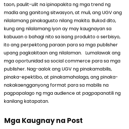
taon, paulit-ulit na ipinapakita ng mga trend ng
madla ang ganitong sitwasyon, at muli, ang UGV ang
nilalamang pinakagusto nilang makita. Bukod dito,
kung ang nilalamang iyon ay may kaugnayan sa
kabuuan o bahagi nito sa isang produkto o serbisyo,
ito ang perpektong paraan para sa mga publisher
upang pagkakitaan ang nilalaman.
Lumalawak ang
mga oportunidad sa social commerce para sa mga
publisher. Nag-aalok ang UGV ng pinakamabilis,
pinaka-epektibo, at pinakamahalaga, ang pinaka-
nakakaengganyong format para sa mabilis na
pagpapalago ng mga audience at pagpapanatili ng
kanilang katapatan.
Mga Kaugnay na Post