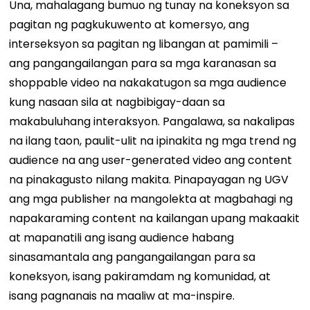
Una, mahalagang bumuo ng tunay na koneksyon sa
pagitan ng pagkukuwento at komersyo, ang
interseksyon sa pagitan ng libangan at pamimili –
ang pangangailangan para sa mga karanasan sa
shoppable video na nakakatugon sa mga audience
kung nasaan sila at nagbibigay-daan sa
makabuluhang interaksyon. Pangalawa, sa nakalipas
na ilang taon, paulit-ulit na ipinakita ng mga trend ng
audience na ang user-generated video ang content
na pinakagusto nilang makita. Pinapayagan ng UGV
ang mga publisher na mangolekta at magbahagi ng
napakaraming content na kailangan upang makaakit
at mapanatili ang isang audience habang
sinasamantala ang pangangailangan para sa
koneksyon, isang pakiramdam ng komunidad, at
isang pagnanais na maaliw at ma-inspire.