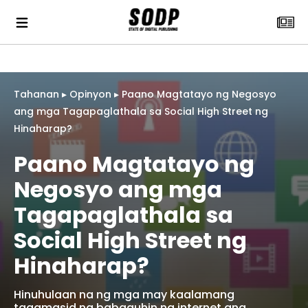
Tahanan
▸
Opinyon
▸
Paano Magtatayo ng Negosyo
ang mga Tagapaglathala sa Social High Street ng
Hinaharap?
Paano Magtatayo ng
Negosyo ang mga
Tagapaglathala sa
Social High Street ng
Hinaharap?
Hinuhulaan na ng mga may kaalamang
tagamasid na babaguhin ng internet ang