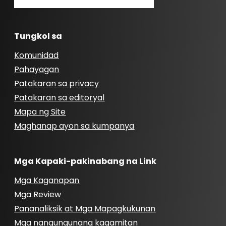
Tungkol sa
Komunidad
Pahayagan
Patakaran sa privacy
Patakaran sa editoryal
Mapa ng Site
Maghanap ayon sa kumpanya
Mga Kapaki-pakinabang na Link
Mga Kaganapan
Mga Review
Pananaliksik at Mga Mapagkukunan
Mga nangungunang kagamitan