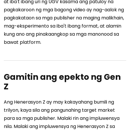
at iba't ibang uri ng UGV kasama ang patuloy na
pagkakaroon ng mga bagong video ay nag-aalok ng
pagkakataon sa mga publisher na maging malikhain,
mag-eksperimento sa iba't ibang format, at alamin
kung ano ang pinakaangkop sa mga manonood sa
bawat platform.
Gamitin ang epekto ng Gen
Z
Ang Henerasyon Z ay may kakayahang bumili ng
trilyon, kaya sila ang pangunahing target market
para sa mga publisher. Malaki rin ang impluwensya
nila. Malaki ang impluwensya ng Henerasyon Z sa