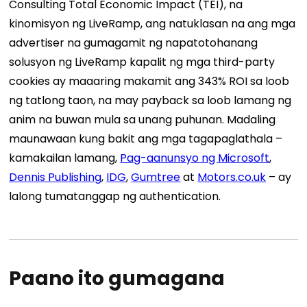
Consulting Total Economic Impact (TEI), na
kinomisyon ng LiveRamp, ang natuklasan na ang mga
advertiser na gumagamit ng napatotohanang
solusyon ng LiveRamp kapalit ng mga third-party
cookies ay maaaring makamit ang 343% ROI sa loob
ng tatlong taon, na may payback sa loob lamang ng
anim na buwan mula sa unang puhunan.
Madaling
maunawaan kung bakit ang mga tagapaglathala –
kamakailan lamang,
Pag-aanunsyo ng Microsoft
,
Dennis Publishing
,
IDG
,
Gumtree
at
Motors.co.uk
– ay
lalong tumatanggap ng authentication.
Paano ito gumagana