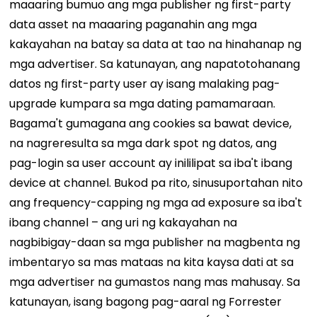
maaaring bumuo ang mga publisher ng first-party
data asset na maaaring paganahin ang mga
kakayahan na batay sa data at tao na hinahanap ng
mga advertiser.
Sa katunayan, ang napatotohanang
datos ng first-party user ay isang malaking pag-
upgrade kumpara sa mga dating pamamaraan.
Bagama't gumagana ang cookies sa bawat device,
na nagreresulta sa mga dark spot ng datos, ang
pag-login sa user account ay inililipat sa iba't ibang
device at channel. Bukod pa rito, sinusuportahan nito
ang frequency-capping ng mga ad exposure sa iba't
ibang channel – ang uri ng kakayahan na
nagbibigay-daan sa mga publisher na magbenta ng
imbentaryo sa mas mataas na kita kaysa dati at sa
mga advertiser na gumastos nang mas mahusay. Sa
katunayan, isang bagong pag-aaral ng Forrester