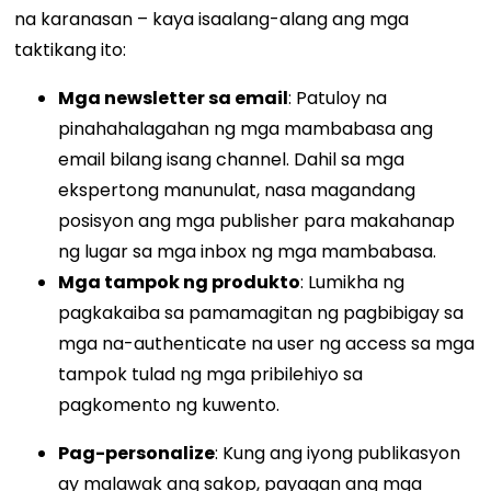
na karanasan – kaya isaalang-alang ang mga
taktikang ito:
Mga newsletter sa email
: Patuloy na
pinahahalagahan ng mga mambabasa ang
email bilang isang channel. Dahil sa mga
ekspertong manunulat, nasa magandang
posisyon ang mga publisher para makahanap
ng lugar sa mga inbox ng mga mambabasa.
Mga tampok ng produkto
: Lumikha ng
pagkakaiba sa pamamagitan ng pagbibigay sa
mga na-authenticate na user ng access sa mga
tampok tulad ng mga pribilehiyo sa
pagkomento ng kuwento.
Pag-personalize
: Kung ang iyong publikasyon
ay malawak ang sakop, payagan ang mga