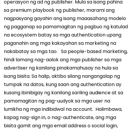
operasyon ng ad ng publisher. Mula sa isang pahina
sa premium playbook ng publisher, marami ang
nagpasyang gayahin ang isang maaasahang modelo
ng pagganap sa pamamagitan ng pagbuo ng katulad
na ecosystem batay sa mga authentication upang
paganahin ang mga kakayahan sa marketing na
nakabatay sa mga tao.
Sa people-based marketing,
hindi lamang nag-aalok ang mga publisher sa mga
advertiser ng kanilang pinakamahusay na hula sa
isang bisita. Sa halip, aktibo silang nangangalap ng
tumpak na datos, kung saan ang authentication ay
kusang ibinibigay ng kanilang sariling audience at sa
pamamagitan ng pag-uudyok sa mga user na
lumikha ng mga indibidwal na account.
Halimbawa,
kapag nag-sign in, o nag-authenticate, ang mga
bisita gamit ang mga email address o social login,