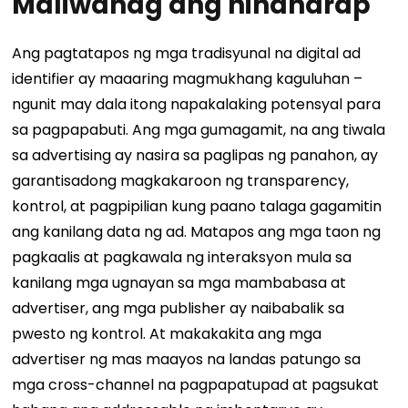
Maliwanag ang hinaharap
Ang pagtatapos ng mga tradisyunal na digital ad
identifier ay maaaring magmukhang kaguluhan –
ngunit may dala itong napakalaking potensyal para
sa pagpapabuti. Ang mga gumagamit, na ang tiwala
sa advertising ay nasira sa paglipas ng panahon, ay
garantisadong magkakaroon ng transparency,
kontrol, at pagpipilian kung paano talaga gagamitin
ang kanilang data ng ad.
Matapos ang mga taon ng
pagkaalis at pagkawala ng interaksyon mula sa
kanilang mga ugnayan sa mga mambabasa at
advertiser, ang mga publisher ay naibabalik sa
pwesto ng kontrol. At makakakita ang mga
advertiser ng mas maayos na landas patungo sa
mga cross-channel na pagpapatupad at pagsukat