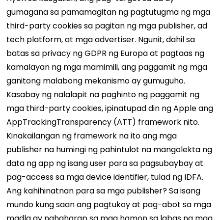
gumagana sa pamamagitan ng pagtutugma ng mga
third-party cookies sa pagitan ng mga publisher, ad
tech platform, at mga advertiser. Ngunit, dahil sa
batas sa privacy ng GDPR ng Europa at pagtaas ng
kamalayan ng mga mamimili, ang paggamit ng mga
ganitong malabong mekanismo ay gumuguho.
Kasabay ng nalalapit na paghinto ng paggamit ng
mga third-party cookies, ipinatupad din ng Apple ang
AppTrackingTransparency (ATT) framework nito.
Kinakailangan ng framework na ito ang mga
publisher na humingi ng pahintulot na mangolekta ng
data ng app ng isang user para sa pagsubaybay at
pag-access sa mga device identifier, tulad ng IDFA.
Ang kahihinatnan para sa mga publisher? Sa isang
mundo kung saan ang pagtukoy at pag-abot sa mga
madla ay nahaharap sa mga hamon sa labas ng mga