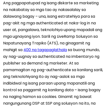
Ang pagpapatupad ng isang diskarte sa marketing
na nakabatay sa mga tao ay nakasalalay sa
dalawang bagay – una, isang estratehiya para sa
pag-akit ng mga authenticated at naka-log in na
user at, pangalawa, teknolohiya upang mapadali ang
mga ugnayang iyon.
Sarili ng LiveRamp
Solusyon sa
Napatunayang Trapiko
(ATS), na ginagamit ng
mahigit sa
400 na tagapaglathala
sa buong mundo,
ay nag-uugnay sa authenticated na imbentaryo ng
publisher sa demand ng marketer. At sa
pamamagitan ng pag-authenticate sa kanilang sarili,
ang teknolohiyang ito ay nag-aalok sa mga
indibidwal ng isang paraan upang mapanatili ang
kontrol sa paggamit ng kanilang data – isang bagay
na naging hamon sa cookies. Ginamit ng bawat
nangungunang DSP at SSP ang solusyon na ito, na