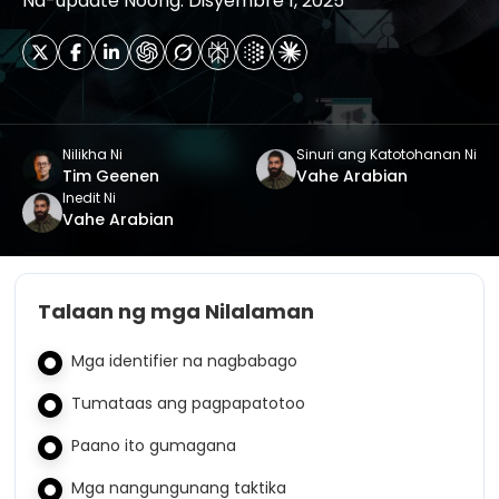
Na-update Noong: Disyembre 1, 2025
Nilikha Ni
Sinuri ang Katotohanan Ni
Tim Geenen
Vahe Arabian
Inedit Ni
Vahe Arabian
Talaan ng mga Nilalaman
Mga identifier na nagbabago
Tumataas ang pagpapatotoo
Paano ito gumagana
Mga nangungunang taktika