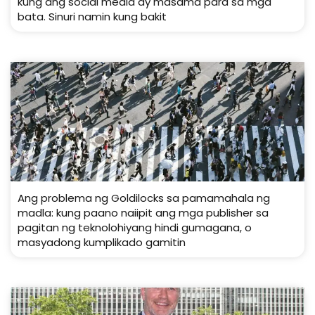
kung ang social media ay masama para sa mga
bata. Sinuri namin kung bakit
Ang problema ng Goldilocks sa pamamahala ng
madla: kung paano naiipit ang mga publisher sa
pagitan ng teknolohiyang hindi gumagana, o
masyadong kumplikado gamitin