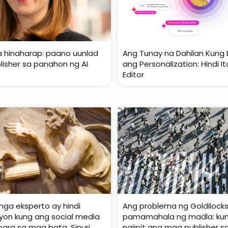
 hinaharap: paano uunlad
Ang Tunay na Dahilan Kung 
isher sa panahon ng AI
ang Personalization: Hindi I
Editor
ga eksperto ay hindi
Ang problema ng Goldilocks
on kung ang social media
pamamahala ng madla: ku
ra sa mga bata. Sinuri
naiipit ang mga publisher s