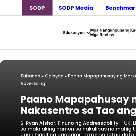
SODP
SODP Media
Benchmark
Mga Nangungunang Kag
Edukasyon
Mga Review
Tahanan
▸
Opinyon
▸
Paano Mapapahusay ng Market
Advertising
Paano Mapapahusay n
Nakasentro sa Tao ang
Si Ryan Afshar, Pinuno ng Addressability – UK,
sa malalaking hamon sa nakalipas na mahigit
paghihigpit sa paggamit ng personal na data