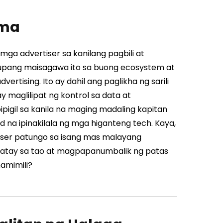
ema
ga advertiser sa kanilang pagbili at
 upang maisagawa ito sa buong ecosystem at
vertising.
Ito ay dahil ang paglikha ng sarili
 maglilipat ng kontrol sa data at
pigil sa kanila na maging madaling kapitan
a ipinakilala ng mga higanteng tech.
Kaya,
iser patungo sa isang mas malayang
atay sa tao at magpapanumbalik ng patas
amimili?