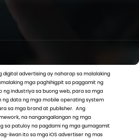
 digital advertising ay naharap sa malalaking
lumalaking mga paghihigpit sa paggamit ng
o ng industriya sa buong web, para sa mga
on ng data ng mga mobile operating system
ra sa mga brand at publisher.
Ang
amework, na nangangailangan ng mga
tong sa patuloy na pagdami ng mga gumagamit
ag-iiwan ito sa mga iOS advertiser ng mas