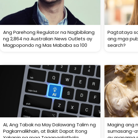
Ang Parehong Regulator na Nagbibilang
Pagtataya sa
ng 2,864 na Australian News Outlets ay
ang mga publ
Magpopondo ng Mas Mababa sa 100
search?
AI, Ang Tabak na May Dalawang Talim ng
Maging ang m
Pagkamalikhain, at Bakit Dapat Itong
sumasang-ay
Yakapin ng mga Tagapaglathala
ay masama pa