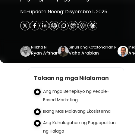
Na-update Noong: Disyembre 1, 2025
Nilikha Ni
Sinuri ang Katotohanan Ni
Ined
Ryan Afshar
Vahe Arabian
An
Talaan ng mga Nilalaman
Ang mga Benepisyo ng People-
Based Marketing
Isang Mas Malayang Ekosistema
Ang Kahalagahan ng Pagpapalitan
ng Halaga