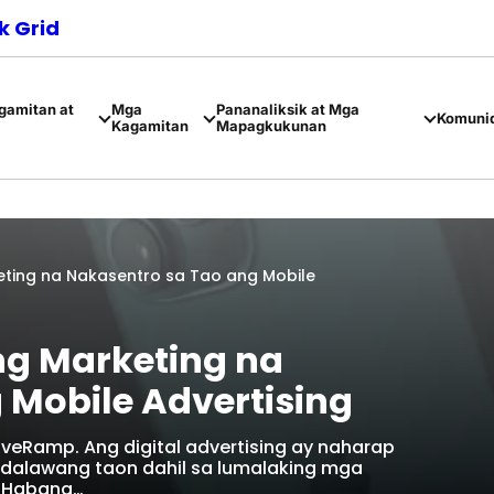
 Grid
amitan at
Mga
Pananaliksik at Mga
Komuni
Kagamitan
Mapagkukunan
ing na Nakasentro sa Tao ang Mobile
g Marketing na
 Mobile Advertising
 LiveRamp. Ang digital advertising ay naharap
 dalawang taon dahil sa lumalaking mga
. Habang…