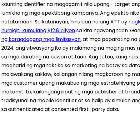
kaunting identifier na magagamit nila upang i-target a
lumikha ng mga epektibong kampanya. Ang epekto nito a
natatamaan. Sa katunayan, hinulaan na ang ATT ay
nagk
humigit-kumulang $12.8 bilyon
sa kita ngayong taon.
Gam
ng karagdagang mga limitasyon
, at mga paparating na
2024, ang sitwasyong ito ay malamang na maging mas m
sa mga darating na buwan at taon.
Ang totoo, kung nais
maghatid ng mga taktika sa marketing na batay sa dat
malawakang saklaw, kailangan nilang magkaroon ng mas
mga customer upang makabuo ng mga estratehiyang pi
makamit ito, kailangang ilipat ng mga publisher at bra
tradisyunal na mobile identifier at sa halip ay simulan
sa authenticated at consented first-party data.