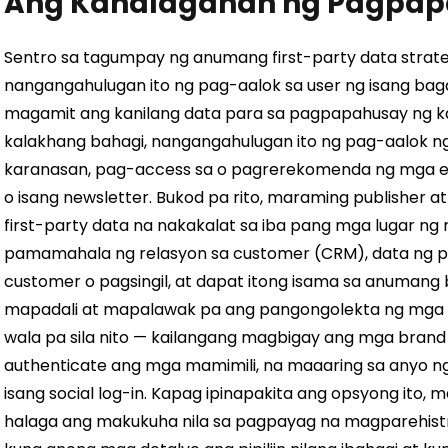
Ang Kahalagahan ng Pagpapa
Sentro sa tagumpay ng anumang first-party data strate
nangangahulugan ito ng pag-aalok sa user ng isang ba
magamit ang kanilang data para sa pagpapahusay ng ka
kalakhang bahagi, nangangahulugan ito ng pag-aalok ng
karanasan, pag-access sa o pagrerekomenda ng mga ek
o isang newsletter. Bukod pa rito, maraming publisher 
first-party data na nakakalat sa iba pang mga lugar ng
pamamahala ng relasyon sa customer (CRM), data ng po
customer o pagsingil, at dapat itong isama sa anumang 
mapadali at mapalawak pa ang pangongolekta ng mga a
wala pa sila nito — kailangang magbigay ang mga bran
authenticate ang mga mamimili, na maaaring sa anyo ng
isang social log-in. Kapag ipinapakita ang opsyong ito
halaga ang makukuha nila sa pagpayag na magparehistro