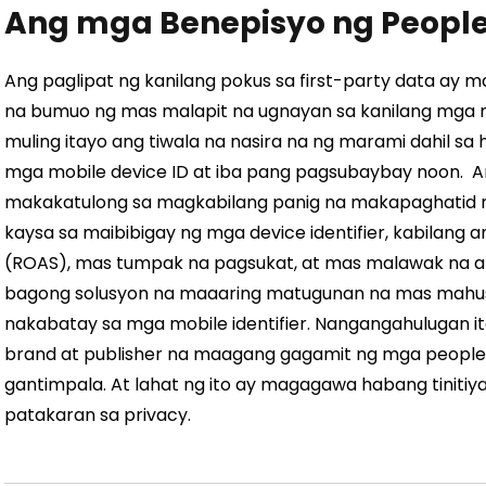
Ang mga Benepisyo ng Peopl
Ang paglipat ng kanilang pokus sa first-party data ay 
na bumuo ng mas malapit na ugnayan sa kanilang mga 
muling itayo ang tiwala na nasira na ng marami dahil s
mga mobile device ID at iba pang pagsubaybay noon.
A
makakatulong sa magkabilang panig na makapaghatid 
kaysa sa maibibigay ng mga device identifier, kabilan
(ROAS), mas tumpak na pagsukat, at mas malawak na a
bagong solusyon na maaaring matugunan na mas mah
nakabatay sa mga mobile identifier. Nangangahulugan i
brand at publisher na maagang gagamit ng mga people-b
gantimpala.
At lahat ng ito ay magagawa habang tinitiy
patakaran sa privacy.