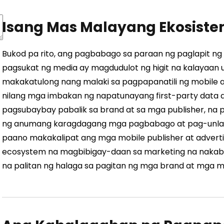
Isang Mas Malayang Ekosist
Bukod pa rito, ang pagbabago sa paraan ng paglapit ng m
pagsukat ng media ay magdudulot ng higit na kalayaan
makakatulong nang malaki sa pagpapanatili ng mobile ad
nilang mga imbakan ng napatunayang first-party data ay
pagsubaybay pabalik sa brand at sa mga publisher, na pi
ng anumang karagdagang mga pagbabago at pag-unlad n
paano makakalipat ang mga mobile publisher at advert
ecosystem na magbibigay-daan sa marketing na nakab
na palitan ng halaga sa pagitan ng mga brand at mga m