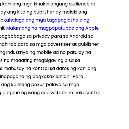
ng kanilang mga kinakailangang audience at
y ang kita ng publisher ay malaki ang
akahalaga ang mga tagapaglathala ng
it
Malamang na magpapatupad ang Apple
 pagbabago sa privacy para sa Android sa
ahirap para sa mga advertiser at publisher
 ng industriya ng mobile ad na patuloy na
os na maaaring magbigay ng bisa sa
 mahusay na kontrol sa datos ng kanilang
napagana ng pagkakakilanlan.
Para
nd ang kanilang pokus palayo sa mga
 ang pagbuo ng isang ecosystem na nakasentro