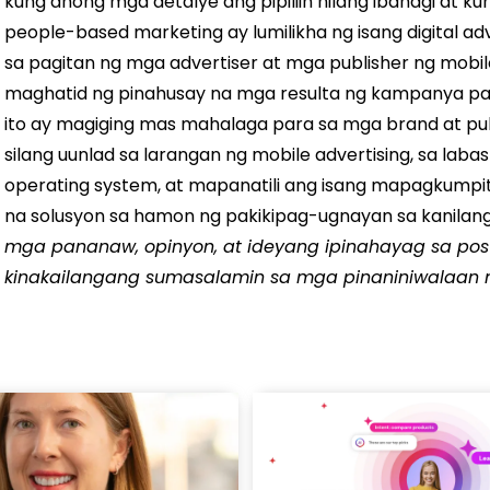
kung anong mga detalye ang pipiliin nilang ibahagi at k
people-based marketing ay lumilikha ng isang digital a
sa pagitan ng mga advertiser at mga publisher ng mobil
maghatid ng pinahusay na mga resulta ng kampanya pa
ito ay magiging mas mahalaga para sa mga brand at publi
silang uunlad sa larangan ng mobile advertising, sa lab
operating system, at mapanatili ang isang mapagkumpit
na solusyon sa hamon ng pakikipag-ugnayan sa kanilan
mga pananaw, opinyon, at ideyang ipinahayag sa post
kinakailangang sumasalamin sa mga pinaniniwalaan ng 