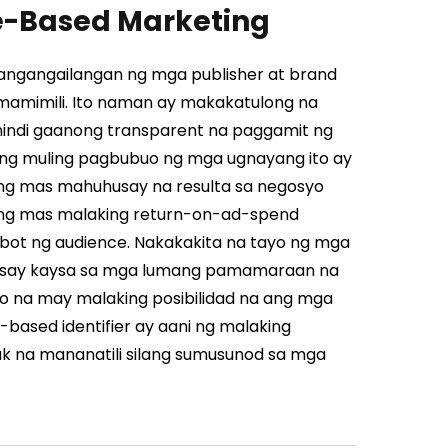
e-Based Marketing
mangangailangan ng mga publisher at brand
mamimili. Ito naman ay makakatulong na
a hindi gaanong transparent na paggamit ng
ng muling pagbubuo ng mga ugnayang ito ay
ng mas mahuhusay na resulta sa negosyo
g ang mas malaking return-on-ad-spend
bot ng audience.
Nakakakita na tayo ng mga
usay kaysa sa mga lumang pamamaraan na
to na may malaking posibilidad na ang mga
ased identifier ay aani ng malaking
ak na mananatili silang sumusunod sa mga