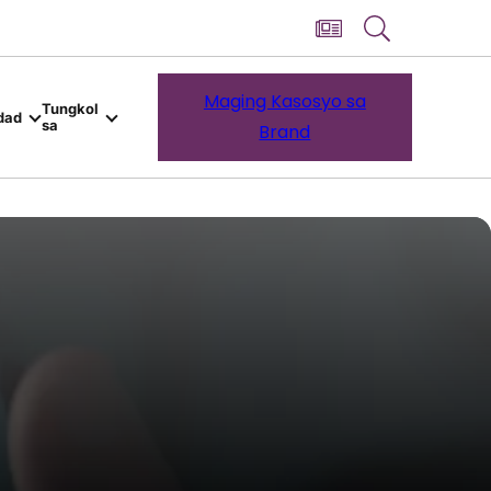
Maging Kasosyo sa
Tungkol
dad
sa
Brand