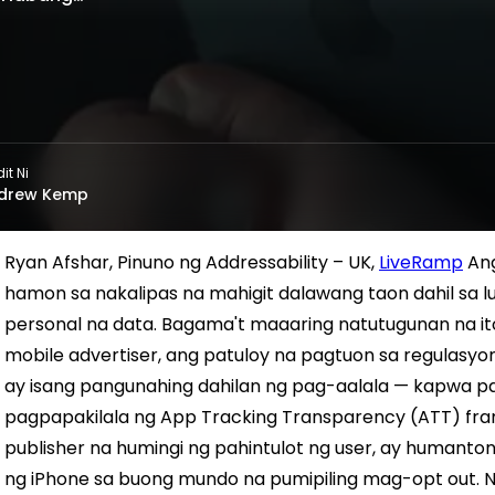
it Ni
drew Kemp
Ryan Afshar, Pinuno ng Addressability – UK,
LiveRamp
Ang
hamon sa nakalipas na mahigit dalawang taon dahil sa 
personal na data. Bagama't maaaring natutugunan na it
mobile advertiser, ang patuloy na pagtuon sa regulasy
ay isang pangunahing dahilan ng pag-aalala — kapwa pa
pagpapakilala ng App Tracking Transparency (ATT) fr
publisher na humingi ng pahintulot ng user, ay human
ng iPhone sa buong mundo na pumipiling mag-opt out. N