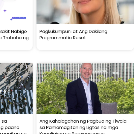
Bakit Nabigo
Pagkukumpuni at Ang Dakilang
to Trabaho ng
Programmatic Reset
 sa
Ang Kahalagahan ng Pagbuo ng Tiwala
ng paano
sa Pamamagitan ng Ligtas na mga
a pagitan ng
Kapaligiran sa Pag-aanunsyo