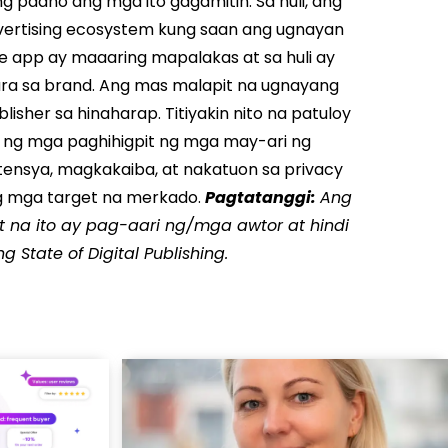
ung paano ang mga ito gagamitin.
Sa huli, ang
dvertising ecosystem kung saan ang ugnayan
e app ay maaaring mapalakas at sa huli ay
ra sa brand.
Ang mas malapit na ugnayang
sher sa hinaharap. Titiyakin nito na patuloy
as ng mga paghihigpit ng mga may-ari ng
ensya, magkakaiba, at nakatuon sa privacy
g mga target na merkado.
Pagtatanggi:
Ang
 na ito ay pag-aari ng/mga awtor at hindi
State of Digital Publishing.