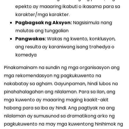
epekto ay maaaring ikabuti o ikasama para sa
karakter/mga karakter.
Pagbagsak ng Aksyon:
Nagsisimula nang
malutas ang tunggalian
Pangwakas:
Wakas ng kwento, konklusyon,
ang resulta ay karaniwang isang trahedya o
komedya
Pinakamainam na sundin ng mga organisasyon ang
mga rekomendasyon ng pagkukuwento na
nakabatay sa agham. Gayunpaman, hindi lubos na
pinahahalagahan ang nilalaman. Para sa ilan, ang
mga kuwento ay maaaring maging kaakit-akit
habang para sa iba ay hindi. Ang pagtiyak na ang
nilalaman ay sumusunod sa dramatikong arko ng
pagkukuwento na may mga kuwentong hinihimok ng