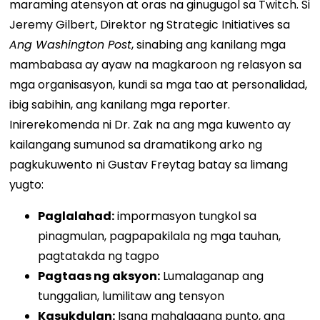
maraming atensyon at oras na ginugugol sa Twitch. Si
Jeremy Gilbert, Direktor ng Strategic Initiatives sa
Ang Washington Post
, sinabing ang kanilang mga
mambabasa ay ayaw na magkaroon ng relasyon sa
mga organisasyon, kundi sa mga tao at personalidad,
ibig sabihin, ang kanilang mga reporter.
Inirerekomenda ni Dr. Zak na ang mga kuwento ay
kailangang sumunod sa dramatikong arko ng
pagkukuwento ni Gustav Freytag batay sa limang
yugto:
Paglalahad:
impormasyon tungkol sa
pinagmulan, pagpapakilala ng mga tauhan,
pagtatakda ng tagpo
Pagtaas ng aksyon:
Lumalaganap ang
tunggalian, lumilitaw ang tensyon
Kasukdulan:
Isang mahalagang punto, ang