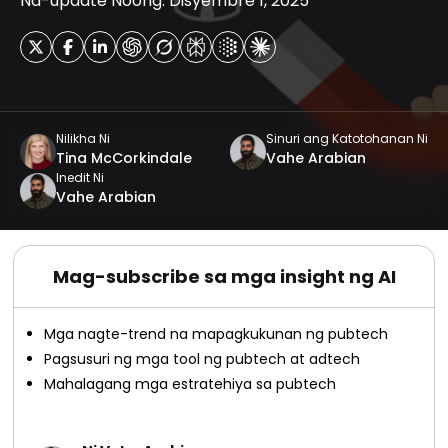
Na-update Noong: Disyembre 1, 2025
Nilikha Ni
Sinuri ang Katotohanan Ni
Tina McCorkindale
Vahe Arabian
Inedit Ni
Vahe Arabian
Mag-subscribe sa mga insight ng AI
Mga nagte-trend na mapagkukunan ng pubtech
Pagsusuri ng mga tool ng pubtech at adtech
Mahalagang mga estratehiya sa pubtech