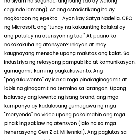
na siyam na segundo, ang isang tao ay walong
segundo lamang). At ang estadistikang ito ay
nagkaroon ng epekto.
Ayon kay Satya Nadella, CEO
ng Microsoft, ang "tunay na kakaunting kalakal ay
ang patuloy na atensyon ng tao." At paano ka
nakakakuha ng atensyon? Iniayon at may
kaugnayang mensahe upang malutas ang kalat. Sa
industriya ng relasyong pampubliko at komunikasyon,
gumagamit kami ng pagkukuwento. Ang
"pagkukuwento" ay isa sa mga pinakaginagamit at
labis na ginagamit na termino sa larangan. Upang
isalaysay ang kwento ng isang brand, ang mga
kumpanya ay kadalasang gumagawa ng mga
"meryenda" na video upang pakalmahin ang mga
pinaikling saklaw ng atensyon (lalo na sa mga
henerasyong Gen Z at Millennial). Ang paglutas sa