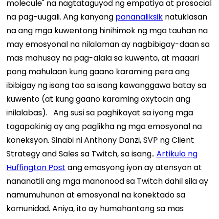
molecule" na nagtataguyod ng empatiya at prosocial
na pag-uugali. Ang kanyang
pananaliksik
natuklasan
na ang mga kuwentong hinihimok ng mga tauhan na
may emosyonal na nilalaman ay nagbibigay-daan sa
mas mahusay na pag-alala sa kuwento, at maaari
pang mahulaan kung gaano karaming pera ang
ibibigay ng isang tao sa isang kawanggawa batay sa
kuwento (at kung gaano karaming oxytocin ang
inilalabas).
Ang susi sa paghikayat sa iyong mga
tagapakinig ay ang paglikha ng mga emosyonal na
koneksyon. Sinabi ni Anthony Danzi, SVP ng Client
Strategy and Sales sa Twitch, sa isang..
Artikulo ng
Huffington Post
ang emosyong iyon ay atensyon at
nananatili ang mga manonood sa Twitch dahil sila ay
namumuhunan at emosyonal na konektado sa
komunidad. Aniya, ito ay humahantong sa mas