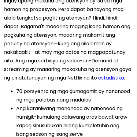
ingay upang makuha ang atensyon ay isa sa mga
hamon ng propesyon.
Pero dapat ba tayong mag-
alala tungkol sa pagliit ng atensyon? Hindi, hindi
dapat. Bagama't maaaring maging isang hamon ang
pagkuha ng atensyon, maaaring makamit ang
patuloy na atensyon—kung ang nilalaman ay
nakakaakit—at may mga datos na magpapatunay
nito. Ang mga serbisyo ng video-on-Demand at
streaming ay maaaring makakuha ng atensyon gaya
ng pinatutunayan ng mga Netflix na ito
estadistika
:
70 porsyento ng mga gumagamit ay nanonood
ng mga palabas nang madalas
Ang karaniwang manonood ay nanonood ng
humigit-kumulang dalawang oras bawat araw
kapag sinusubukan nilang kumpletuhin ang
isang season ng isang serye