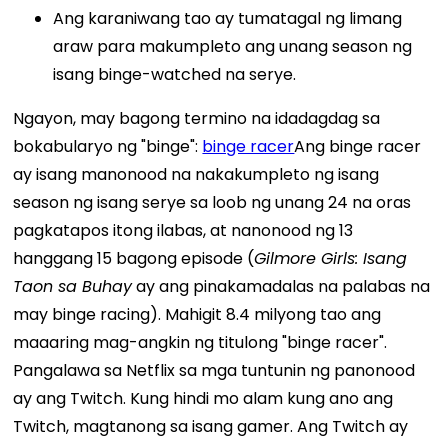
Ang karaniwang tao ay tumatagal ng limang
araw para makumpleto ang unang season ng
isang binge-watched na serye.
Ngayon, may bagong termino na idadagdag sa
bokabularyo ng "binge":
binge racer
Ang binge racer
ay isang manonood na nakakumpleto ng isang
season ng isang serye sa loob ng unang 24 na oras
pagkatapos itong ilabas, at nanonood ng 13
hanggang 15 bagong episode (
Gilmore Girls: Isang
Taon sa Buhay
ay ang pinakamadalas na palabas na
may binge racing). Mahigit 8.4 milyong tao ang
maaaring mag-angkin ng titulong "binge racer".
Pangalawa sa Netflix sa mga tuntunin ng panonood
ay ang Twitch. Kung hindi mo alam kung ano ang
Twitch, magtanong sa isang gamer. Ang Twitch ay