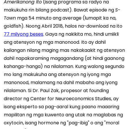
Amerikanong Ito
(isang programa sa radyo na
makukuha rin bilang podcast). Bawat episode ng
S-
Town
mga 54 minuto ang average (lumapit ka na,
goldfish). Noong Abril 2018, halos na-download na ito
77 milyong beses
.
Gaya ng nakikita mo, hindi umiikli
ang atensyon ng mga manonood. Ito ay dahil
kailangan nilang maging mas nakakaakit ng atensyon
dahil napakaraming magagandang (at hindi gaanong
kahanga-hanga) na nilalaman. Kung walong segundo
mo lang makukuha ang atensyon ng iyong mga
manonood, malamang na dahil mabaho ang iyong
nilalaman.
Si Dr. Paul Zak, propesor at founding
director ng Center for Neuroeconomics Studies, ay
isang eksperto sa pag-aaral kung paano maaaring
mapilitan ng mga kuwento ang utak na maglabas ng
oxytocin, isang hormone ng "pag-ibig" o ang "moral