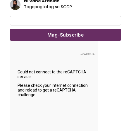
Ni Vahe Arabian
Tagapagtatag sa SODP