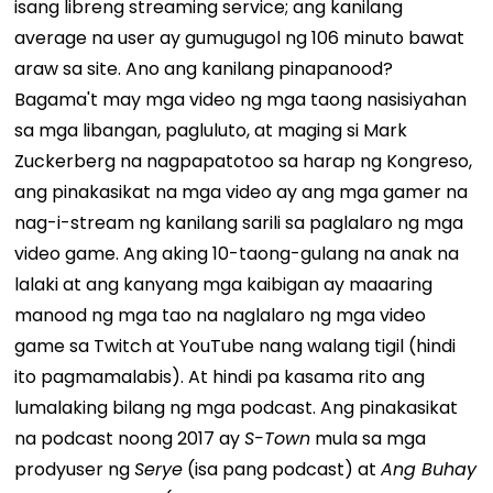
isang libreng streaming service; ang kanilang
average na user ay gumugugol ng 106 minuto bawat
araw sa site. Ano ang kanilang pinapanood?
Bagama't may mga video ng mga taong nasisiyahan
sa mga libangan, pagluluto, at maging si Mark
Zuckerberg na nagpapatotoo sa harap ng Kongreso,
ang pinakasikat na mga video ay ang mga gamer na
nag-i-stream ng kanilang sarili sa paglalaro ng mga
video game. Ang aking 10-taong-gulang na anak na
lalaki at ang kanyang mga kaibigan ay maaaring
manood ng mga tao na naglalaro ng mga video
game sa Twitch at YouTube nang walang tigil (hindi
ito pagmamalabis).
At hindi pa kasama rito ang
lumalaking bilang ng mga podcast. Ang pinakasikat
na podcast noong 2017 ay
S-Town
mula sa mga
prodyuser ng
Serye
(isa pang podcast) at
Ang Buhay