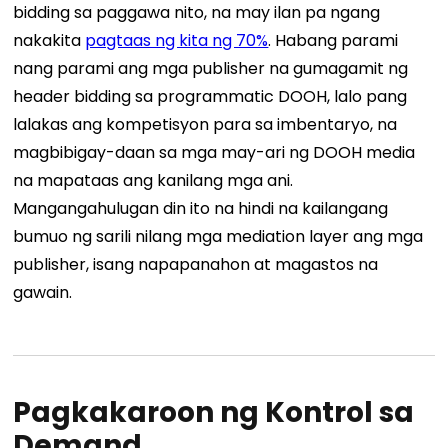
bidding sa paggawa nito, na may ilan pa ngang
nakakita
pagtaas ng kita ng 70%
.
Habang parami
nang parami ang mga publisher na gumagamit ng
header bidding sa programmatic DOOH, lalo pang
lalakas ang kompetisyon para sa imbentaryo, na
magbibigay-daan sa mga may-ari ng DOOH media
na mapataas ang kanilang mga ani.
Mangangahulugan din ito na hindi na kailangang
bumuo ng sarili nilang mga mediation layer ang mga
publisher, isang napapanahon at magastos na
gawain.
Pagkakaroon ng Kontrol sa
Demand