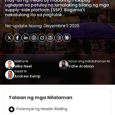
may-ari ng media ay maaaring makipag-
ugnayan sa patuloy na lumalaking bilang ng mga
supply-side platform (SSP). Bagama't
nakatulong ito sa pagtulak…
Na-update Noong: Disyembre 1, 2025
Nilikha Ni
Sinuri ang Katotohanan Ni
Mike Neel
Vahe Arabian
Inedit Ni
Andrew Kemp
Talaan ng mga Nilalaman
Potensyal ng Header Bidding