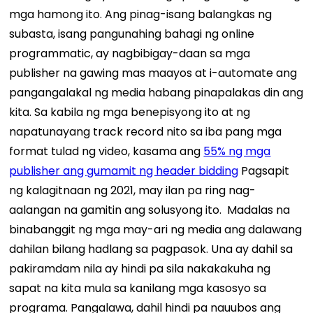
mga hamong ito.
Ang pinag-isang balangkas ng
subasta, isang pangunahing bahagi ng online
programmatic, ay nagbibigay-daan sa mga
publisher na gawing mas maayos at i-automate ang
pangangalakal ng media habang pinapalakas din ang
kita. Sa kabila ng mga benepisyong ito at ng
napatunayang track record nito sa iba pang mga
format tulad ng video, kasama ang
55% ng mga
publisher ang gumamit ng header bidding
Pagsapit
ng kalagitnaan ng 2021, may ilan pa ring nag-
aalangan na gamitin ang solusyong ito.
Madalas na
binabanggit ng mga may-ari ng media ang dalawang
dahilan bilang hadlang sa pagpasok. Una ay dahil sa
pakiramdam nila ay hindi pa sila nakakakuha ng
sapat na kita mula sa kanilang mga kasosyo sa
programa. Pangalawa, dahil hindi pa nauubos ang