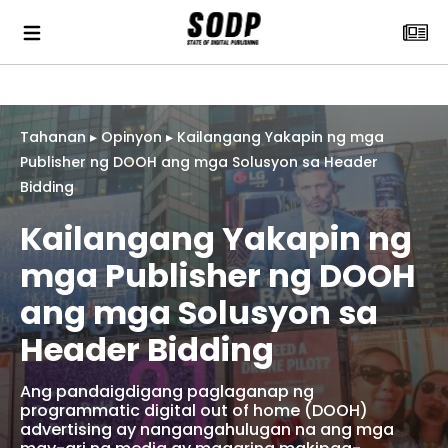
Tahanan
▸
Opinyon
▸
Kailangang Yakapin ng mga
Publisher ng DOOH ang mga Solusyon sa Header
Bidding
Kailangang Yakapin ng
mga Publisher ng DOOH
ang mga Solusyon sa
Header Bidding
Ang pandaigdigang paglaganap ng
programmatic digital out of home (DOOH)
advertising ay nangangahulugan na ang mga