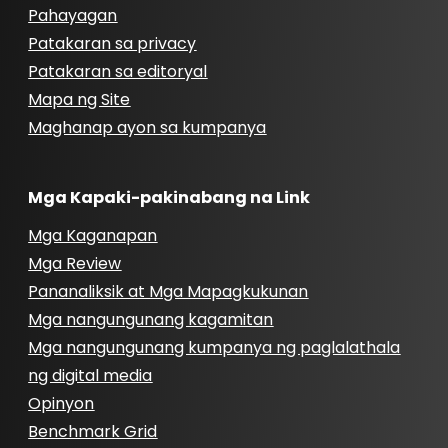
Pahayagan
Patakaran sa privacy
Patakaran sa editoryal
Mapa ng Site
Maghanap ayon sa kumpanya
Mga Kapaki-pakinabang na Link
Mga Kaganapan
Mga Review
Pananaliksik at Mga Mapagkukunan
Mga nangungunang kagamitan
Mga nangungunang kumpanya ng paglalathala
ng digital media
Opinyon
Benchmark Grid