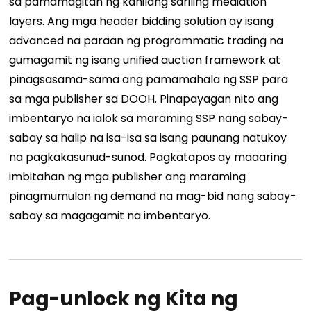
sa pamamagitan ng kanilang sariling mediation
layers. Ang mga header bidding solution ay isang
advanced na paraan ng programmatic trading na
gumagamit ng isang unified auction framework at
pinagsasama-sama ang pamamahala ng SSP para
sa mga publisher sa DOOH.
Pinapayagan nito ang
imbentaryo na ialok sa maraming SSP nang sabay-
sabay sa halip na isa-isa sa isang paunang natukoy
na pagkakasunud-sunod. Pagkatapos ay maaaring
imbitahan ng mga publisher ang maraming
pinagmumulan ng demand na mag-bid nang sabay-
sabay sa magagamit na imbentaryo.
Pag-unlock ng Kita ng