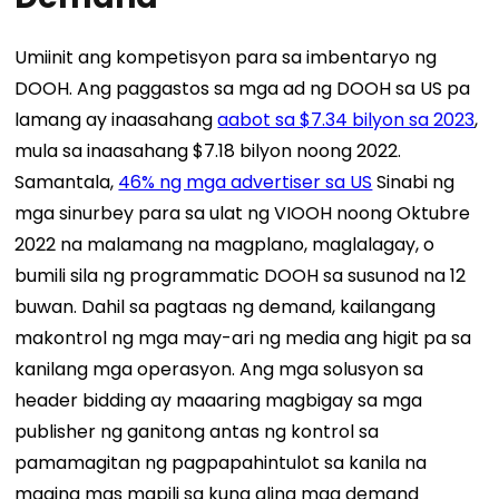
Umiinit ang kompetisyon para sa imbentaryo ng
DOOH. Ang paggastos sa mga ad ng DOOH sa US pa
lamang ay inaasahang
aabot sa $7.34 bilyon sa 2023
,
mula sa inaasahang $7.18 bilyon noong 2022.
Samantala,
46% ng mga advertiser sa US
Sinabi ng
mga sinurbey para sa ulat ng VIOOH noong Oktubre
2022 na malamang na magplano, maglalagay, o
bumili sila ng programmatic DOOH sa susunod na 12
buwan.
Dahil sa pagtaas ng demand, kailangang
makontrol ng mga may-ari ng media ang higit pa sa
kanilang mga operasyon. Ang mga solusyon sa
header bidding ay maaaring magbigay sa mga
publisher ng ganitong antas ng kontrol sa
pamamagitan ng pagpapahintulot sa kanila na
maging mas mapili sa kung aling mga demand