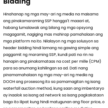
Bidding
Hinahanap ng mga may-ari ng media na maisama
ang pinakamaraming SSP hangga't maaari at,
habang lumalawak ang bilang ng mga opsyong
magagamit, nagiging mas mahirap pamahalaan ang
mga platform na ito. Nilalayon ng mga solusyon sa
header bidding hindi lamang na gawing simple ang
paggamit ng maraming SSP, kundi pati na rin na
hanapin ang pinakamataas na cost per mille (CPM)
para sa anumang kahilingan sa ad.
Dati nang
pinamamahalaan ng mga may-ari ng media ng
DOOH ang prosesong ito sa pamamagitan ng isang
waterfall auction method, kung saan ang imbentaryo
ay inaalok sa isang ad network sa isang pagkakataon
bago ito ilipat kung hindi matugunan ang floor price, o