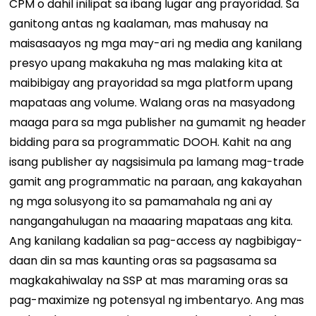
CPM o dahil inilipat sa ibang lugar ang prayoridad. Sa
ganitong antas ng kaalaman, mas mahusay na
maisasaayos ng mga may-ari ng media ang kanilang
presyo upang makakuha ng mas malaking kita at
maibibigay ang prayoridad sa mga platform upang
mapataas ang volume.
Walang oras na masyadong
maaga para sa mga publisher na gumamit ng header
bidding para sa programmatic DOOH. Kahit na ang
isang publisher ay nagsisimula pa lamang mag-trade
gamit ang programmatic na paraan, ang kakayahan
ng mga solusyong ito sa pamamahala ng ani ay
nangangahulugan na maaaring mapataas ang kita.
Ang kanilang kadalian sa pag-access ay nagbibigay-
daan din sa mas kaunting oras sa pagsasama sa
magkakahiwalay na SSP at mas maraming oras sa
pag-maximize ng potensyal ng imbentaryo.
Ang mas