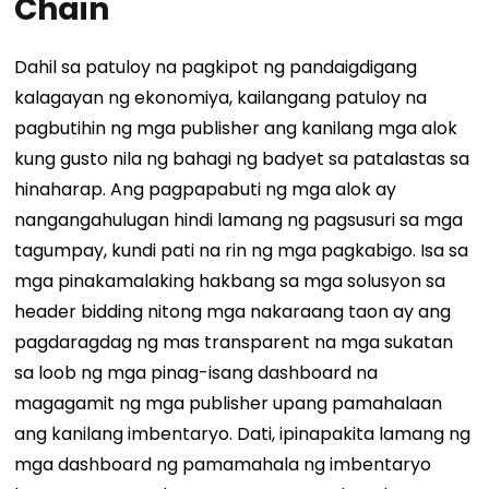
Chain
Dahil sa patuloy na pagkipot ng pandaigdigang
kalagayan ng ekonomiya, kailangang patuloy na
pagbutihin ng mga publisher ang kanilang mga alok
kung gusto nila ng bahagi ng badyet sa patalastas sa
hinaharap. Ang pagpapabuti ng mga alok ay
nangangahulugan hindi lamang ng pagsusuri sa mga
tagumpay, kundi pati na rin ng mga pagkabigo.
Isa sa
mga pinakamalaking hakbang sa mga solusyon sa
header bidding nitong mga nakaraang taon ay ang
pagdaragdag ng mas transparent na mga sukatan
sa loob ng mga pinag-isang dashboard na
magagamit ng mga publisher upang pamahalaan
ang kanilang imbentaryo.
Dati, ipinapakita lamang ng
mga dashboard ng pamamahala ng imbentaryo