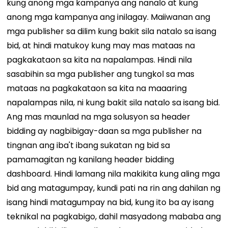
kung anong mga kampanya ang nanalo at kung
anong mga kampanya ang inilagay. Maiiwanan ang
mga publisher sa dilim kung bakit sila natalo sa isang
bid, at hindi matukoy kung may mas mataas na
pagkakataon sa kita na napalampas. Hindi nila
sasabihin sa mga publisher ang tungkol sa mas
mataas na pagkakataon sa kita na maaaring
napalampas nila, ni kung bakit sila natalo sa isang bid.
Ang mas maunlad na mga solusyon sa header
bidding ay nagbibigay-daan sa mga publisher na
tingnan ang iba't ibang sukatan ng bid sa
pamamagitan ng kanilang header bidding
dashboard.
Hindi lamang nila makikita kung aling mga
bid ang matagumpay, kundi pati na rin ang dahilan ng
isang hindi matagumpay na bid, kung ito ba ay isang
teknikal na pagkabigo, dahil masyadong mababa ang