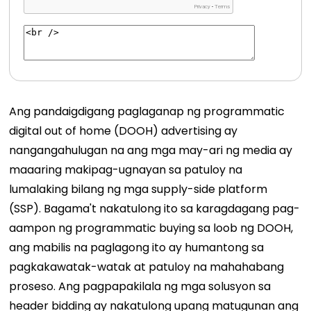
Ang pandaigdigang paglaganap ng programmatic
digital out of home (DOOH) advertising ay
nangangahulugan na ang mga may-ari ng media ay
maaaring makipag-ugnayan sa patuloy na
lumalaking bilang ng mga supply-side platform
(SSP).
Bagama't nakatulong ito sa karagdagang pag-
aampon ng programmatic buying sa loob ng DOOH,
ang mabilis na paglagong ito ay humantong sa
pagkakawatak-watak at patuloy na mahahabang
proseso. Ang pagpapakilala ng mga solusyon sa
header bidding ay nakatulong upang matugunan ang