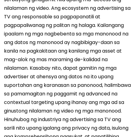
nilalaman ng video. Ang ecosystem ng advertising sa
TV ang responsable sa pagpapanatili at
pagpapaliwanag ng palitan ng halaga.
Kailangang
ipaalam ng mga nagbebenta sa mga manonood na
ang datos ng manonood ay nagbibigay-daan sa
kanila na pagkakitaan ang kanilang mga asset at
mag-alok ng mas maraming de-kalidad na
nilalaman. Kasabay nito, dapat gamitin ng mga
advertiser at ahensya ang datos na ito upang
suportahan ang karanasan sa panonood, halimbawa
sa pamamagitan ng paggamit ng advanced na
contextual targeting upang ihanay ang mga ad sa
ginustong nilalaman ng video ng mga manonood.
Hinuhubog ng industriya ng advertising sa TV ang
sarili nito upang igalang ang privacy ng data, isulong
ang komprehensibong pagsukat, at panatilihing