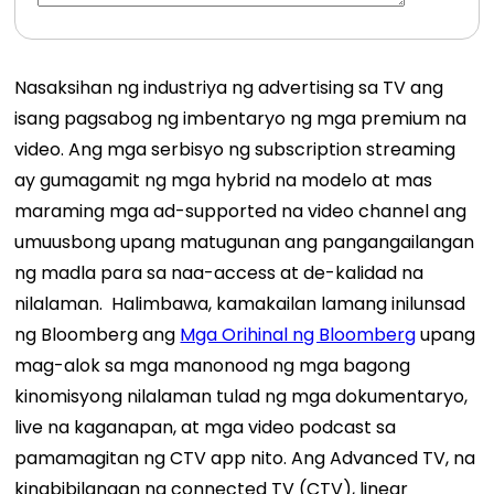
Nasaksihan ng industriya ng advertising sa TV ang
isang pagsabog ng imbentaryo ng mga premium na
video. Ang mga serbisyo ng subscription streaming
ay gumagamit ng mga hybrid na modelo at mas
maraming mga ad-supported na video channel ang
umuusbong upang matugunan ang pangangailangan
ng madla para sa naa-access at de-kalidad na
nilalaman.
Halimbawa, kamakailan lamang inilunsad
ng Bloomberg ang
Mga Orihinal ng Bloomberg
upang
mag-alok sa mga manonood ng mga bagong
kinomisyong nilalaman tulad ng mga dokumentaryo,
live na kaganapan, at mga video podcast sa
pamamagitan ng CTV app nito. Ang Advanced TV, na
kinabibilangan ng connected TV (CTV), linear