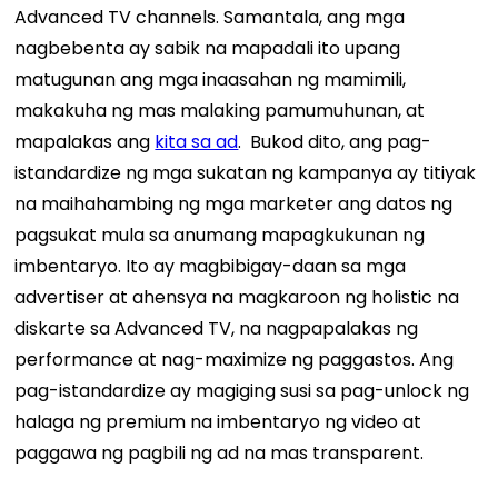
Advanced TV channels. Samantala, ang mga
nagbebenta ay sabik na mapadali ito upang
matugunan ang mga inaasahan ng mamimili,
makakuha ng mas malaking pamumuhunan, at
mapalakas ang
kita sa ad
.
Bukod dito, ang pag-
istandardize ng mga sukatan ng kampanya ay titiyak
na maihahambing ng mga marketer ang datos ng
pagsukat mula sa anumang mapagkukunan ng
imbentaryo. Ito ay magbibigay-daan sa mga
advertiser at ahensya na magkaroon ng holistic na
diskarte sa Advanced TV, na nagpapalakas ng
performance at nag-maximize ng paggastos. Ang
pag-istandardize ay magiging susi sa pag-unlock ng
halaga ng premium na imbentaryo ng video at
paggawa ng pagbili ng ad na mas transparent.