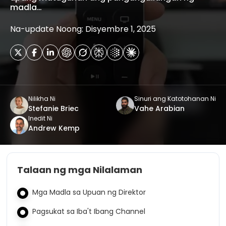
madla…
Na-update Noong: Disyembre 1, 2025
Nilikha Ni
Sinuri ang Katotohanan Ni
Stefanie Briec
Vahe Arabian
Inedit Ni
Andrew Kemp
Talaan ng mga Nilalaman
Mga Madla sa Upuan ng Direktor
Pagsukat sa Iba't Ibang Channel