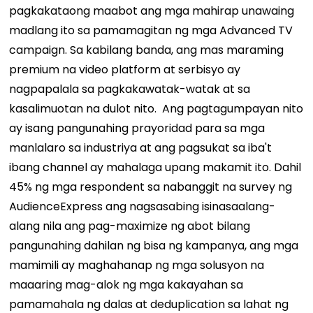
pagkakataong maabot ang mga mahirap unawaing
madlang ito sa pamamagitan ng mga Advanced TV
campaign. Sa kabilang banda, ang mas maraming
premium na video platform at serbisyo ay
nagpapalala sa pagkakawatak-watak at sa
kasalimuotan na dulot nito.
Ang pagtagumpayan nito
ay isang pangunahing prayoridad para sa mga
manlalaro sa industriya at ang pagsukat sa iba't
ibang channel ay mahalaga upang makamit ito. Dahil
45% ng mga respondent sa nabanggit na survey ng
AudienceExpress ang nagsasabing isinasaalang-
alang nila ang pag-maximize ng abot bilang
pangunahing dahilan ng bisa ng kampanya, ang mga
mamimili ay maghahanap ng mga solusyon na
maaaring mag-alok ng mga kakayahan sa
pamamahala ng dalas at deduplication sa lahat ng