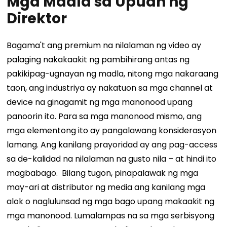
Mga Madla sa Upuan ng
Direktor
Bagama't ang premium na nilalaman ng video ay
palaging nakakaakit ng pambihirang antas ng
pakikipag-ugnayan ng madla, nitong mga nakaraang
taon, ang industriya ay nakatuon sa mga channel at
device na ginagamit ng mga manonood upang
panoorin ito. Para sa mga manonood mismo, ang
mga elementong ito ay pangalawang konsiderasyon
lamang. Ang kanilang prayoridad ay ang pag-access
sa de-kalidad na nilalaman na gusto nila – at hindi ito
magbabago.
Bilang tugon, pinapalawak ng mga
may-ari at distributor ng media ang kanilang mga
alok o naglulunsad ng mga bago upang makaakit ng
mga manonood. Lumalampas na sa mga serbisyong