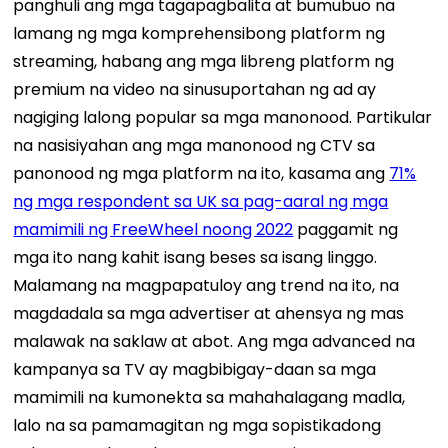
panghuli ang mga tagapagbalita at bumubuo na
lamang ng mga komprehensibong platform ng
streaming, habang ang mga libreng platform ng
premium na video na sinusuportahan ng ad ay
nagiging lalong popular sa mga manonood.
Partikular
na nasisiyahan ang mga manonood ng CTV sa
panonood ng mga platform na ito, kasama ang
71%
ng mga respondent sa UK sa pag-aaral ng mga
mamimili ng FreeWheel noong 2022
paggamit ng
mga ito nang kahit isang beses sa isang linggo.
Malamang na magpapatuloy ang trend na ito, na
magdadala sa mga advertiser at ahensya ng mas
malawak na saklaw at abot. Ang mga advanced na
kampanya sa TV ay magbibigay-daan sa mga
mamimili na kumonekta sa mahahalagang madla,
lalo na sa pamamagitan ng mga sopistikadong