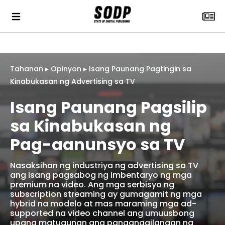
Tahanan
▸
Opinyon
▸
Isang Paunang Pagtingin sa
Kinabukasan ng Advertising sa TV
Isang Paunang Pagsilip
sa Kinabukasan ng
Pag-aanunsyo sa TV
Nasaksihan ng industriya ng advertising sa TV
ang isang pagsabog ng imbentaryo ng mga
premium na video. Ang mga serbisyo ng
subscription streaming ay gumagamit ng mga
hybrid na modelo at mas maraming mga ad-
supported na video channel ang umuusbong
upang matugunan ang pangangailangan ng