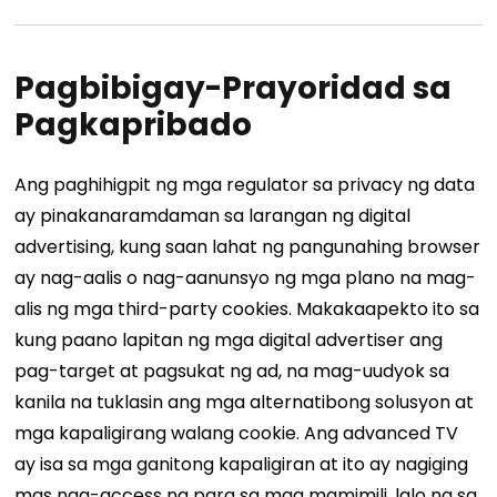
Pagbibigay-Prayoridad sa
Pagkapribado
Ang paghihigpit ng mga regulator sa privacy ng data
ay pinakanaramdaman sa larangan ng digital
advertising, kung saan lahat ng pangunahing browser
ay nag-aalis o nag-aanunsyo ng mga plano na mag-
alis ng mga third-party cookies. Makakaapekto ito sa
kung paano lapitan ng mga digital advertiser ang
pag-target at pagsukat ng ad, na mag-uudyok sa
kanila na tuklasin ang mga alternatibong solusyon at
mga kapaligirang walang cookie.
Ang advanced TV
ay isa sa mga ganitong kapaligiran at ito ay nagiging
mas naa-access na para sa mga mamimili, lalo na sa