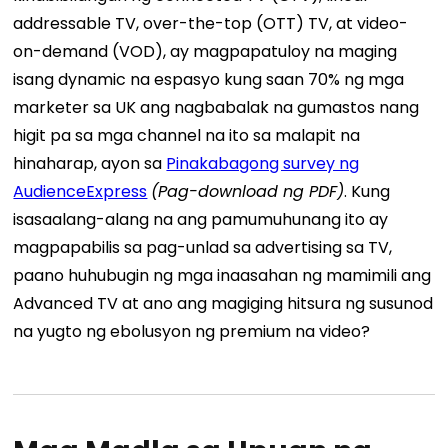
addressable TV, over-the-top (OTT) TV, at video-
on-demand (VOD), ay magpapatuloy na maging
isang dynamic na espasyo kung saan 70% ng mga
marketer sa UK ang nagbabalak na gumastos nang
higit pa sa mga channel na ito sa malapit na
hinaharap, ayon sa
Pinakabagong survey ng
AudienceExpress
(Pag-download ng PDF)
.
Kung
isasaalang-alang na ang pamumuhunang ito ay
magpapabilis sa pag-unlad sa advertising sa TV,
paano huhubugin ng mga inaasahan ng mamimili ang
Advanced TV at ano ang magiging hitsura ng susunod
na yugto ng ebolusyon ng premium na video?