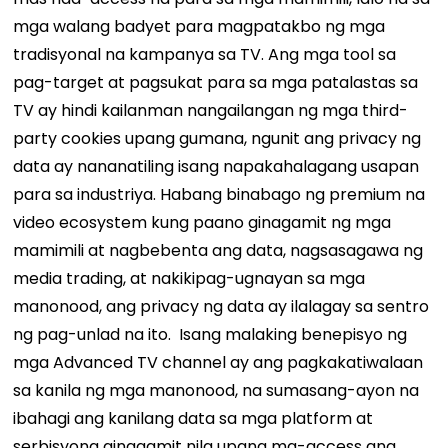
mga walang badyet para magpatakbo ng mga
tradisyonal na kampanya sa TV.
Ang mga tool sa
pag-target at pagsukat para sa mga patalastas sa
TV ay hindi kailanman nangailangan ng mga third-
party cookies upang gumana, ngunit ang privacy ng
data ay nananatiling isang napakahalagang usapan
para sa industriya. Habang binabago ng premium na
video ecosystem kung paano ginagamit ng mga
mamimili at nagbebenta ang data, nagsasagawa ng
media trading, at nakikipag-ugnayan sa mga
manonood, ang privacy ng data ay ilalagay sa sentro
ng pag-unlad na ito.
Isang malaking benepisyo ng
mga Advanced TV channel ay ang pagkakatiwalaan
sa kanila ng mga manonood, na sumasang-ayon na
ibahagi ang kanilang data sa mga platform at
serbisyong ginagamit nila upang ma-access ang