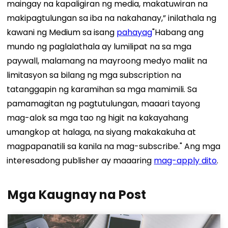
maingay na kapaligiran ng media, makatuwiran na
makipagtulungan sa iba na nakahanay,” inilathala ng
kawani ng Medium sa isang
pahayag
"Habang ang
mundo ng paglalathala ay lumilipat na sa mga
paywall, malamang na mayroong medyo maliit na
limitasyon sa bilang ng mga subscription na
tatanggapin ng karamihan sa mga mamimili. Sa
pamamagitan ng pagtutulungan, maaari tayong
mag-alok sa mga tao ng higit na kakayahang
umangkop at halaga, na siyang makakakuha at
magpapanatili sa kanila na mag-subscribe." Ang mga
interesadong publisher ay maaaring
mag-apply dito
.
Mga Kaugnay na Post