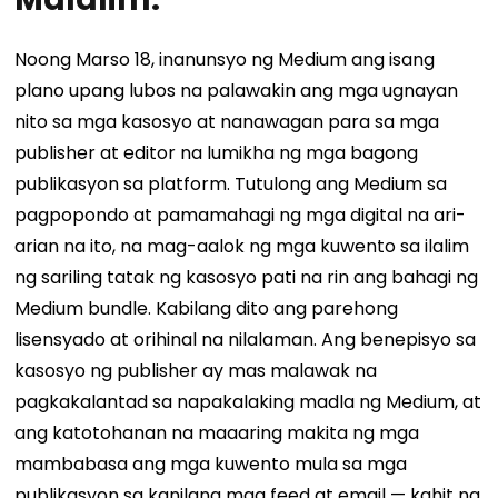
Noong Marso 18, inanunsyo ng Medium ang isang
plano upang lubos na palawakin ang mga ugnayan
nito sa mga kasosyo at nanawagan para sa mga
publisher at editor na lumikha ng mga bagong
publikasyon sa platform. Tutulong ang Medium sa
pagpopondo at pamamahagi ng mga digital na ari-
arian na ito, na mag-aalok ng mga kuwento sa ilalim
ng sariling tatak ng kasosyo pati na rin ang bahagi ng
Medium bundle. Kabilang dito ang parehong
lisensyado at orihinal na nilalaman. Ang benepisyo sa
kasosyo ng publisher ay mas malawak na
pagkakalantad sa napakalaking madla ng Medium, at
ang katotohanan na maaaring makita ng mga
mambabasa ang mga kuwento mula sa mga
publikasyon sa kanilang mga feed at email — kahit na