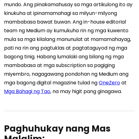
mundo. Ang pinakamahusay sa mga artikulong ito ay
kinukuha at ipinamamahagi sa milyun-milyong
mambabasa bawat buwan. Ang in-house editorial
team ng Medium ay kumukuha rin ng mga kuwento
mula sa mga kilalang manunulat at mamamahayag,
pati na rin ang pagtuklas at pagtataguyod ng mga
bagong tinig. Habang lumalaki ang bilang ng mga
mambabasa at mga subscription sa pagiging
miyembro, nagagawang pondohan ng Medium ang
mga bagong digital magazine tulad ng
OneZero
at
Mga Bahagi ng Tao
, na may higit pang ginagawa.
Paghuhukay nang Mas
Malalim: