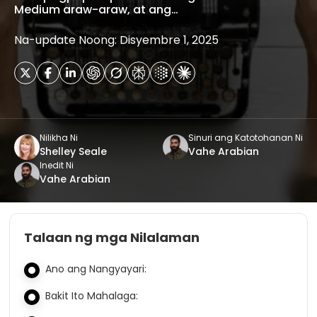
Medium araw-araw, at ang…
Na-update Noong: Disyembre 1, 2025
Nilikha Ni
Sinuri ang Katotohanan Ni
Shelley Seale
Vahe Arabian
Inedit Ni
Vahe Arabian
Talaan ng mga Nilalaman
Ano ang Nangyayari:
Bakit Ito Mahalaga: