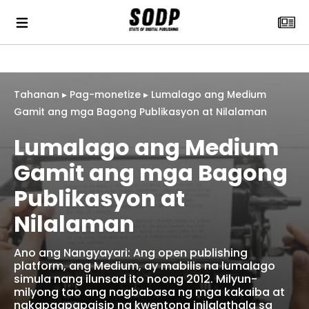
Tahanan
▸
Pag-monetize
▸
Lumalago ang Medium
Gamit ang mga Bagong Publikasyon at Nilalaman
Lumalago ang Medium
Gamit ang mga Bagong
Publikasyon at
Nilalaman
Ano ang Nangyayari: Ang open publishing
platform, ang Medium, ay mabilis na lumalago
simula nang ilunsad ito noong 2012. Milyun-
milyong tao ang nagbabasa ng mga kakaiba at
nakapagpapaisip na kwentong inilalathala sa