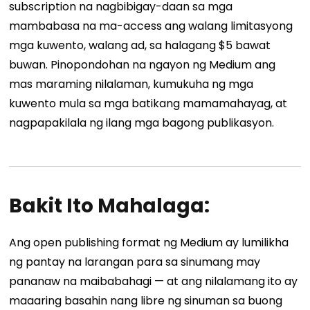
subscription na nagbibigay-daan sa mga
mambabasa na ma-access ang walang limitasyong
mga kuwento, walang ad, sa halagang $5 bawat
buwan. Pinopondohan na ngayon ng Medium ang
mas maraming nilalaman, kumukuha ng mga
kuwento mula sa mga batikang mamamahayag, at
nagpapakilala ng ilang mga bagong publikasyon.
Bakit Ito Mahalaga:
Ang open publishing format ng Medium ay lumilikha
ng pantay na larangan para sa sinumang may
pananaw na maibabahagi — at ang nilalamang ito ay
maaaring basahin nang libre ng sinuman sa buong