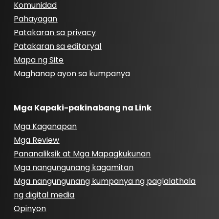
Komunidad
Pahayagan
Patakaran sa privacy
Patakaran sa editoryal
Mapa ng Site
Maghanap ayon sa kumpanya
Mga Kapaki-pakinabang na Link
Mga Kaganapan
Mga Review
Pananaliksik at Mga Mapagkukunan
Mga nangungunang kagamitan
Mga nangungunang kumpanya ng paglalathala
ng digital media
Opinyon