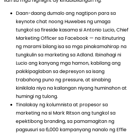
Ilan sa mga highlight ay kinabibilangan ng:
Daan-daang dumalo ang nagtipon para sa
keynote chat noong Huwebes ng umaga
tungkol sa fireside kasama si Antonio Lucio, Chief
Marketing Officer sa Facebook — na itinuturing
ng marami bilang isa sa mga pinakamahirap na
tungkulin sa marketing sa Adland. Ibinahagi ni
Lucio ang kanyang mga hamon, kabilang ang
pakikipaglaban sa depresyon sa isang
trabahong puno ng pressure, at sinabing
kinikilala niya na kailangan niyang huminahon at
humingi ng tulong.
Tinalakay ng kolumnista at propesor sa
marketing na si Mark Ritson ang tungkol sa
epektibong branding, sa pamamagitan ng
pagsusuri sa 6,000 kampanyang nanalo ng Effie