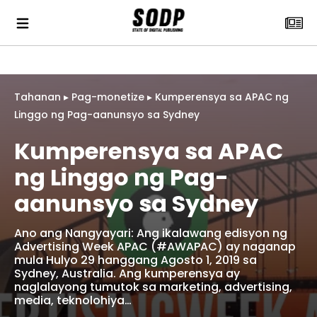
Tahanan
▸
Pag-monetize
▸
Kumperensya sa APAC ng
Linggo ng Pag-aanunsyo sa Sydney
Kumperensya sa APAC
ng Linggo ng Pag-
aanunsyo sa Sydney
Ano ang Nangyayari: Ang ikalawang edisyon ng
Advertising Week APAC (#AWAPAC) ay naganap
mula Hulyo 29 hanggang Agosto 1, 2019 sa
Sydney, Australia. Ang kumperensya ay
naglalayong tumutok sa marketing, advertising,
media, teknolohiya…