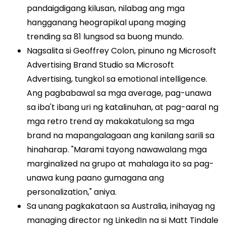
pandaigdigang kilusan, nilabag ang mga
hangganang heograpikal upang maging
trending sa 81 lungsod sa buong mundo.
Nagsalita si Geoffrey Colon, pinuno ng Microsoft
Advertising Brand Studio sa Microsoft
Advertising, tungkol sa emotional intelligence.
Ang pagbabawal sa mga average, pag-unawa
sa iba't ibang uri ng katalinuhan, at pag-aaral ng
mga retro trend ay makakatulong sa mga
brand na mapangalagaan ang kanilang sarili sa
hinaharap. "Marami tayong nawawalang mga
marginalized na grupo at mahalaga ito sa pag-
unawa kung paano gumagana ang
personalization," aniya.
Sa unang pagkakataon sa Australia, inihayag ng
managing director ng LinkedIn na si Matt Tindale