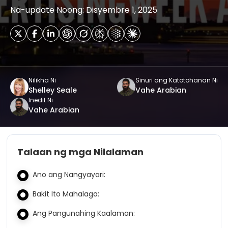
Na-update Noong: Disyembre 1, 2025
Nilikha Ni
Sinuri ang Katotohanan Ni
Shelley Seale
Vahe Arabian
Inedit Ni
Vahe Arabian
Talaan ng mga Nilalaman
Ano ang Nangyayari:
Bakit Ito Mahalaga:
Ang Pangunahing Kaalaman: