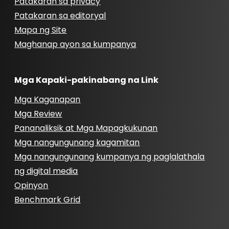
Patakaran sa privacy
Patakaran sa editoryal
Mapa ng Site
Maghanap ayon sa kumpanya
Mga Kapaki-pakinabang na Link
Mga Kaganapan
Mga Review
Pananaliksik at Mga Mapagkukunan
Mga nangungunang kagamitan
Mga nangungunang kumpanya ng paglalathala
ng digital media
Opinyon
Benchmark Grid