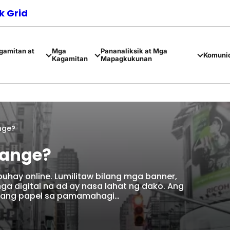
 Grid
amitan at
Mga
Pananaliksik at Mga
Komuni
Kagamitan
Mapagkukunan
nge?
hange?
hay online. Lumilitaw bilang mga banner,
mga digital na ad ay nasa lahat ng dako. Ang
ang papel sa pamamahagi…