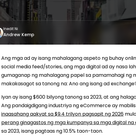
Inedit Ni
Andrew Kemp
Ang mga ad ay isang mahalagang aspeto ng buhay online
social media feed/stories, ang mga digital ad ay nasa 
gumaganap ng mahalagang papel sa pamamahagi ng mga
makakasagot sa tanong na: Ano ang isang ad exchange
Iyan ay isang $600 bilyong tanong sa 2023, at ang halaga
Ang pandaigdigang industriya ng eCommerce ay mabilis 
inaasahang aakyat sa $9.4 trilyon pagsapit ng 2026
mula 
perang ginagastos ng mga kumpanya sa mga digital na 
sa 2023, isang pagtaas ng 10.5% taon-taon.