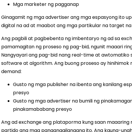
Mga marketer ng pagganap
Ginagamit ng mga advertiser ang mga espasyong ito up
digital na ad at maabot ang mga partikular na target n
Ang pagbili at pagbebenta ng imbentaryo ng ad sa ex
pamamagitan ng proseso ng pag-bid, ngunit maaari rin
Nangyayari ang pag-bid nang real-time at awtomatik
software at algorithm. Ang buong proseso ay hinihimok
demand:
Gusto ng mga publisher na ibenta ang kanilang es
presyo
Gusto ng mga advertiser na bumili ng pinakamaga
pinakamababang presyo
Ang ad exchange ang plataporma kung saan maaaring
partido ang mga pangangailangang ito. Ang kauna-una