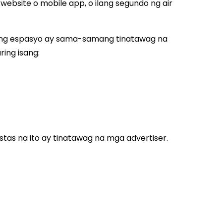
website o mobile app, o ilang segundo ng air
ng espasyo ay sama-samang tinatawag na
ing isang:
tas na ito ay tinatawag na mga advertiser.