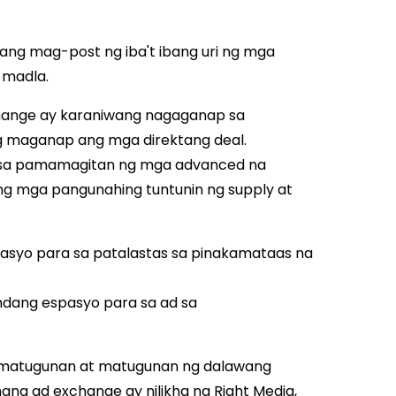
ang mag-post ng iba't ibang uri ng mga
a madla.
change ay karaniwang nagaganap sa
g maganap ang mga direktang deal.
o sa pamamagitan ng mga advanced na
 ng mga pangunahing tuntunin ng supply at
pasyo para sa patalastas sa pinakamataas na
ndang espasyo para sa ad sa
 matugunan at matugunan ng dalawang
hang ad exchange ay
nilikha ng Right Media
,