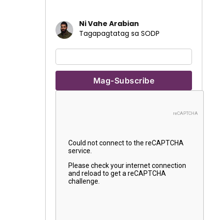
Ni Vahe Arabian
Tagapagtatag sa SODP