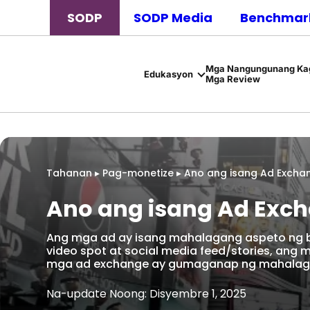
SODP
SODP Media
Benchmark
Mga Nangungunang Kag
Edukasyon
Mga Review
Tahanan
▸
Pag-monetize
▸
Ano ang isang Ad Excha
Ano ang isang Ad Exc
Ang mga ad ay isang mahalagang aspeto ng bu
video spot at social media feed/stories, ang 
mga ad exchange ay gumaganap ng mahalag
Na-update Noong: Disyembre 1, 2025