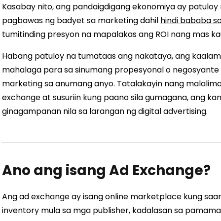
Kasabay nito, ang pandaigdigang ekonomiya ay patuloy
pagbawas ng badyet sa marketing dahil
hindi bababa s
tumitinding presyon na mapalakas ang ROI nang mas kau
Habang patuloy na tumataas ang nakataya, ang kaalam
mahalaga para sa sinumang propesyonal o negosyante 
marketing sa anumang anyo. Tatalakayin nang malalima
exchange at susuriin kung paano sila gumagana, ang ka
ginagampanan nila sa larangan ng digital advertising.
Ano ang isang Ad Exchange?
Ang ad exchange ay isang online marketplace kung saan 
inventory mula sa mga publisher, kadalasan sa pamama