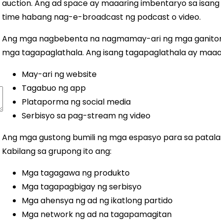
auction. Ang ad space ay maaaring imbentaryo sa isang 
time habang nag-e-broadcast ng podcast o video.
Ang mga nagbebenta na nagmamay-ari ng mga ganito
mga tagapaglathala. Ang isang tagapaglathala ay maaar
May-ari ng website
Tagabuo ng app
Plataporma ng social media
Serbisyo sa pag-stream ng video
Ang mga gustong bumili ng mga espasyo para sa patalas
Kabilang sa grupong ito ang:
Mga tagagawa ng produkto
Mga tagapagbigay ng serbisyo
Mga ahensya ng ad ng ikatlong partido
Mga network ng ad na tagapamagitan