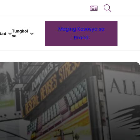
Maging Kasosyo sa
Tungkol
dad
sa
Brand