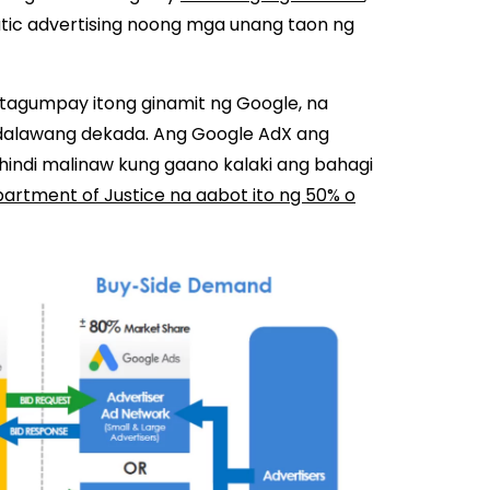
ic advertising noong mga unang taon ng
tagumpay itong ginamit ng Google, na
 dalawang dekada. Ang Google AdX ang
hindi malinaw kung gaano kalaki ang bahagi
artment of Justice na aabot ito ng 50% o