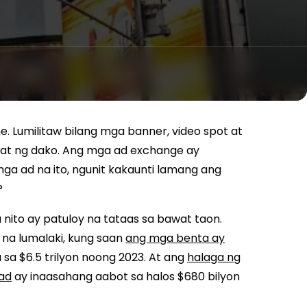
. Lumilitaw bilang mga banner, video spot at
lahat ng dako. Ang mga ad exchange ay
 ad na ito, ngunit kakaunti lamang ang
?
 nito ay patuloy na tataas sa bawat taon.
na lumalaki, kung saan
ang mga benta ay
sa $6.5 trilyon noong 2023. At ang
halaga ng
ad
ay inaasahang aabot sa halos $680 bilyon