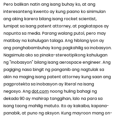
Pero balikan natin ang isang buhay ko, at ang
interesanteng kwento ay kung paano ko sinimulan
ang aking karera bilang isang rocket scientist,
lumipat sa isang patent attorney, at pagkatapos ay
napunta sa media. Parang walang putol, pero may
matibay na kahulugan talaga. Ang hiblang iyon ay
ang panghabambuhay kong pagkahilig sa inobasyon.
Nagsimula ako sa pinaka-stereotipikong kahulugan
ng "inobasyon" bilang isang aerospace engineer. Ang
pagiging nasa bingit ng panganib ang nagtulak sa
akin na maging isang patent attorney kung saan ang
pagprotekta sa inobasyon ay literal na isang
negosyo. Ang
dot.com
noong huling bahagi ng
dekada 90 ay mahirap tanggihan, lalo na para sa
isang taong mahilig matuto. Ito ay kakaiba, kapana-
panabik, at puno ng aksyon. Kung mayroon mang on-