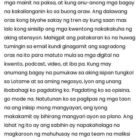
mga mainit na paksa, at kung anu-anong mga bagay
na kakailanganin ko sa buong araw. Ang dalawang
oras kong biyahe sakay ng tren ay kung saan mas
lalo kong sinisilip ang mga kwentong nakakakuha ng
aking atensyon. Mahigpit ang patakaran ko na huwag
tumingin sa email kundi ginagamit ang sagradong
oras na ito para matuto mula sa mga digital na
kwento, podcast, video, at iba pa. Kung may
anumang bagay na pumukaw sa aking isipan tungkol
sa Lotame at sa aming negosyo, iyon ang unang
ibabahagi ko pagdating ko. Pagdating ko sa opisina,
go mode na. Natutunan ko sa paglipas ng mga taon
na ang iniisip mong mangyayari, ang iyong
makakamit ay bihirang mangyari ayon sa plano. Ang
lahat ng ito ay ang sabihin ay napakahalaga na
magkaroon ng mahuhusay na mga team na maliksi