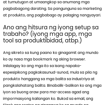
at tumutugon at umaangkop sa anumang mga
pagbabagong darating. Sa pangunguna sa marketing
at produkto, ang pagbabago ay palaging nangyayari.
Ano ang hitsura ng iyong setup sa
trabaho? (iyong mga app, mga
tool sa produktibidad, atbp.)
Ang sikreto sa kung paano ko ginagamit ang mundo
ko ay nasa mga bookmark ng aking browser.
Inilalagay ko ang mga ito sa isang napaka-
espesipikong pagkakasunud-sunod, mula sa pila ng
produkto hanggang sa mga balita sa industriya at
pangkalahatang balita. Binabalik-balikan ko ang mga
iyon sa buong araw para ma-access agad ang
impormasyong kailangan ko. Bukod sa email, ang