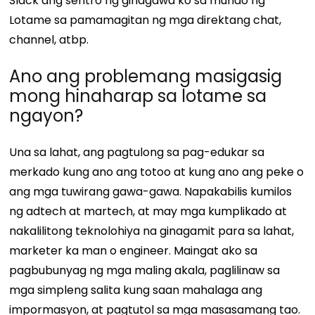
Slack ang sentro ng ginagawa ko sa mundo ng
Lotame sa pamamagitan ng mga direktang chat,
channel, atbp.
Ano ang problemang masigasig
mong hinaharap sa lotame sa
ngayon?
Una sa lahat, ang pagtulong sa pag-edukar sa
merkado kung ano ang totoo at kung ano ang peke o
ang mga tuwirang gawa-gawa. Napakabilis kumilos
ng adtech at martech, at may mga kumplikado at
nakalilitong teknolohiya na ginagamit para sa lahat,
marketer ka man o engineer. Maingat ako sa
pagbubunyag ng mga maling akala, paglilinaw sa
mga simpleng salita kung saan mahalaga ang
impormasyon, at pagtutol sa mga masasamang tao.