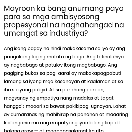
Mayroon ka bang anumang payo
para sa mga ambisyosong
propesyonal na naghahangad na
umangat sa industriya?
Ang isang bagay na hindi makakasama sa iyo ay ang
pangakong laging matuto ng bago. Ang teknolohiya
ay nagbabago at patuloy itong magbabago. Ang
pagiging bukas sa pag-aaral ay makakapagpabuti
lamang sa iyong mga kasanayan at kaalaman at sa
iba sa iyong paligid. At sa parehong paraan,
magsanay ng empatiya nang madalas at tapat
hangga't maaari sa bawat pakikipag-ugnayan. Lahat
ay dumaranas ng mahihirap na panahon at maaaring
kailanganin mo ang empatyang iyon bilang kapalit
balang araw — at magpapasalamat ka rito.