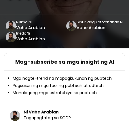
Nilikha Ni
Sinuri ang Katotohanan Ni
Vahe Arabian
Vahe Arabian
Inedit Ni
Vahe Arabian
Mag-subscribe sa mga insight ng AI
Mga nagte-trend na mapagkukunan ng pubtech
Pagsusuri ng mga tool ng pubtech at adtech
Mahalagang mga estratehiya sa pubtech
Ni Vahe Arabian
Tagapagtatag sa SODP