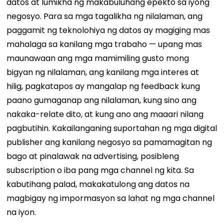
datos at lumikha ng makabuluhang epekto sa iyong
negosyo. Para sa mga tagalikha ng nilalaman, ang
paggamit ng teknolohiya ng datos ay magiging mas
mahalaga sa kanilang mga trabaho — upang mas
maunawaan ang mga mamimiling gusto mong
bigyan ng nilalaman, ang kanilang mga interes at
hilig, pagkatapos ay mangalap ng feedback kung
paano gumaganap ang nilalaman, kung sino ang
nakaka-relate dito, at kung ano ang maaari nilang
pagbutihin. Kakailanganing suportahan ng mga digital
publisher ang kanilang negosyo sa pamamagitan ng
bago at pinalawak na advertising, posibleng
subscription o iba pang mga channel ng kita. Sa
kabutihang palad, makakatulong ang datos na
magbigay ng impormasyon sa lahat ng mga channel
na iyon.