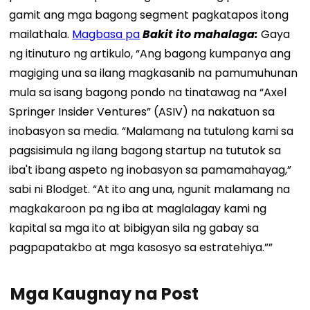
gamit ang mga bagong segment pagkatapos itong
mailathala.
Magbasa pa
Bakit ito mahalaga:
Gaya
ng itinuturo ng artikulo, “Ang bagong kumpanya ang
magiging una sa ilang magkasanib na pamumuhunan
mula sa isang bagong pondo na tinatawag na “Axel
Springer Insider Ventures” (ASIV) na nakatuon sa
inobasyon sa media. “Malamang na tutulong kami sa
pagsisimula ng ilang bagong startup na tututok sa
iba't ibang aspeto ng inobasyon sa pamamahayag,”
sabi ni Blodget. “At ito ang una, ngunit malamang na
magkakaroon pa ng iba at maglalagay kami ng
kapital sa mga ito at bibigyan sila ng gabay sa
pagpapatakbo at mga kasosyo sa estratehiya.””
Mga Kaugnay na Post