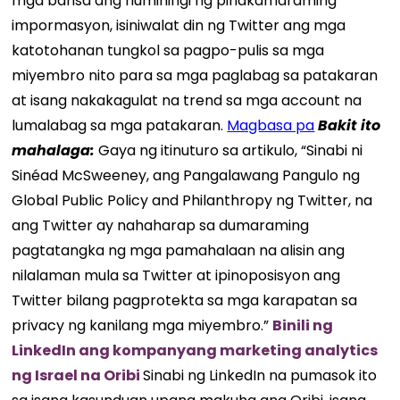
mga bansa ang humihingi ng pinakamaraming
impormasyon, isiniwalat din ng Twitter ang mga
katotohanan tungkol sa pagpo-pulis sa mga
miyembro nito para sa mga paglabag sa patakaran
at isang nakakagulat na trend sa mga account na
lumalabag sa mga patakaran.
Magbasa pa
Bakit ito
mahalaga:
Gaya ng itinuturo sa artikulo, “Sinabi ni
Sinéad McSweeney, ang Pangalawang Pangulo ng
Global Public Policy and Philanthropy ng Twitter, na
ang Twitter ay nahaharap sa dumaraming
pagtatangka ng mga pamahalaan na alisin ang
nilalaman mula sa Twitter at ipinoposisyon ang
Twitter bilang pagprotekta sa mga karapatan sa
privacy ng kanilang mga miyembro.”
Binili ng
LinkedIn ang kompanyang marketing analytics
ng Israel na Oribi
Sinabi ng LinkedIn na pumasok ito