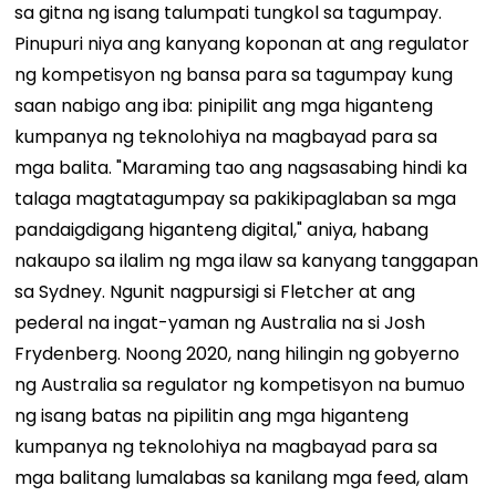
sa gitna ng isang talumpati tungkol sa tagumpay.
Pinupuri niya ang kanyang koponan at ang regulator
ng kompetisyon ng bansa para sa tagumpay kung
saan nabigo ang iba: pinipilit ang mga higanteng
kumpanya ng teknolohiya na magbayad para sa
mga balita. "Maraming tao ang nagsasabing hindi ka
talaga magtatagumpay sa pakikipaglaban sa mga
pandaigdigang higanteng digital," aniya, habang
nakaupo sa ilalim ng mga ilaw sa kanyang tanggapan
sa Sydney. Ngunit nagpursigi si Fletcher at ang
pederal na ingat-yaman ng Australia na si Josh
Frydenberg. Noong 2020, nang hilingin ng gobyerno
ng Australia sa regulator ng kompetisyon na bumuo
ng isang batas na pipilitin ang mga higanteng
kumpanya ng teknolohiya na magbayad para sa
mga balitang lumalabas sa kanilang mga feed, alam