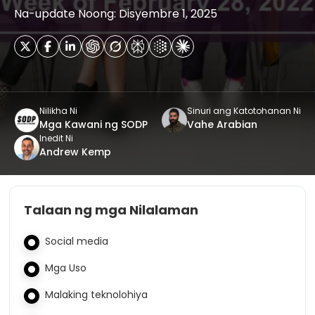
Na-update Noong: Disyembre 1, 2025
Nilikha Ni
Sinuri ang Katotohanan Ni
Mga Kawani ng SODP
Vahe Arabian
Inedit Ni
Andrew Kemp
Talaan ng mga Nilalaman
Social media
Mga Uso
Malaking teknolohiya