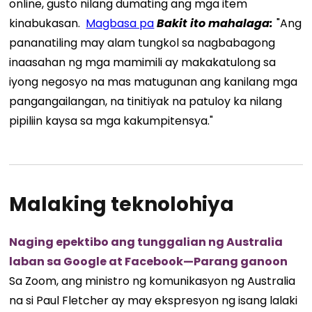
online, gusto nilang dumating ang mga item
kinabukasan.
Magbasa pa
Bakit ito mahalaga:
"Ang
pananatiling may alam tungkol sa nagbabagong
inaasahan ng mga mamimili ay makakatulong sa
iyong negosyo na mas matugunan ang kanilang mga
pangangailangan, na tinitiyak na patuloy ka nilang
pipiliin kaysa sa mga kakumpitensya."
Malaking teknolohiya
Naging epektibo ang tunggalian ng Australia
laban sa Google at Facebook—Parang ganoon
Sa Zoom, ang ministro ng komunikasyon ng Australia
na si Paul Fletcher ay may ekspresyon ng isang lalaki