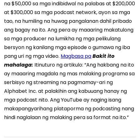
na $50,000 sa mga indibidwal na palabas at $200,000
at $300,000 sa mga podcast network, ayon sa mga
tao, na humiling na huwag pangalanan dahil pribado
ang bagay na ito. Ang pera ay maaaring makatulong
sa mga producer na lumikha ng mga pelikulang
bersyon ng kanilang mga episode o gumawa ng iba
pang uri ng mga video.
Magbasa pa
Bakit ito
mahalaga:
Itinuturo ng artikulo: “Ang hakbang na ito
ay maaaring magdala ng mas malaking programa sa
serbisyo ng streaming na pagmamay-ari ng
Alphabet Inc. at palakihin ang kabuuang hanay ng
mga podcast nito. Ang YouTube ay naging isang
makapangyarihang plataporma ng podcasting nang
hindi naglalaan ng malaking pera sa format na ito.”