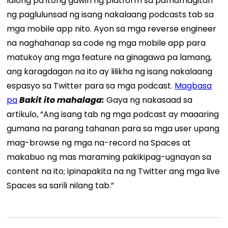
lalong pa itong gawin ng platform sa pamamagitan
ng paglulunsad ng isang nakalaang podcasts tab sa
mga mobile app nito. Ayon sa mga reverse engineer
na naghahanap sa code ng mga mobile app para
matukoy ang mga feature na ginagawa pa lamang,
ang karagdagan na ito ay lilikha ng isang nakalaang
espasyo sa Twitter para sa mga podcast.
Magbasa
pa
Bakit ito mahalaga:
Gaya ng nakasaad sa
artikulo, “Ang isang tab ng mga podcast ay maaaring
gumana na parang tahanan para sa mga user upang
mag-browse ng mga na-record na Spaces at
makabuo ng mas maraming pakikipag-ugnayan sa
content na ito; ipinapakita na ng Twitter ang mga live
Spaces sa sarili nilang tab.”