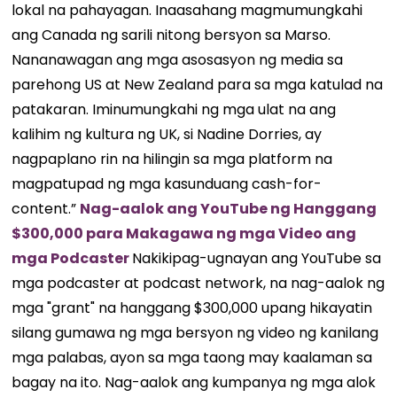
lokal na pahayagan. Inaasahang magmumungkahi
ang Canada ng sarili nitong bersyon sa Marso.
Nananawagan ang mga asosasyon ng media sa
parehong US at New Zealand para sa mga katulad na
patakaran. Iminumungkahi ng mga ulat na ang
kalihim ng kultura ng UK, si Nadine Dorries, ay
nagpaplano rin na hilingin sa mga platform na
magpatupad ng mga kasunduang cash-for-
content.”
Nag-aalok ang YouTube ng Hanggang
$300,000 para Makagawa ng mga Video ang
mga Podcaster
Nakikipag-ugnayan ang YouTube sa
mga podcaster at podcast network, na nag-aalok ng
mga "grant" na hanggang $300,000 upang hikayatin
silang gumawa ng mga bersyon ng video ng kanilang
mga palabas, ayon sa mga taong may kaalaman sa
bagay na ito. Nag-aalok ang kumpanya ng mga alok