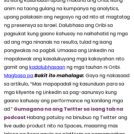
sa isang kasunduan upang makuha ang Oribi, isang
anim na taong gulang na kumpanya ng analytics,
upang palakasin ang negosyo ng ad nito at magtatag
ng presensya sa Israel. Dalubhasa ang Oribi sa
pagsukat kung gaano kahusay na naihahatid ng mga
ad ang mga ninanais na resulta, tulad ng isang
pangwakas na pagbili. Umaasa ang LinkedIn na
mapalawak ang kasalukuyang mga kakayahan nito
gamit ang
kadalubhasaan
ng mga tauhan ni Oribi.
Magbasa pa
Bakit ito mahalaga:
Gaya ng nakasaad
sa artikulo, “Mas mapapadali ng kasunduan para sa
mga kliyente ng LinkedIn sa pag-aanunsyo kung
gaano kahusay ang performance ng kanilang mga
ad.”
Gumagana na ang Twitter sa isang tab na
podcast
Habang patuloy na binubuo ng Twitter ang
live audio product nito na Spaces, maaaring mas