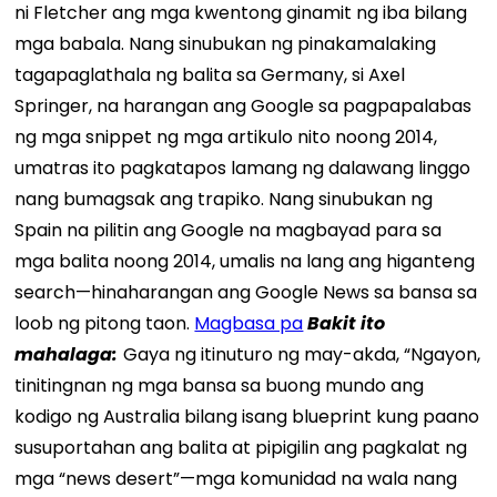
ni Fletcher ang mga kwentong ginamit ng iba bilang
mga babala. Nang sinubukan ng pinakamalaking
tagapaglathala ng balita sa Germany, si Axel
Springer, na harangan ang Google sa pagpapalabas
ng mga snippet ng mga artikulo nito noong 2014,
umatras ito pagkatapos lamang ng dalawang linggo
nang bumagsak ang trapiko. Nang sinubukan ng
Spain na pilitin ang Google na magbayad para sa
mga balita noong 2014, umalis na lang ang higanteng
search—hinaharangan ang Google News sa bansa sa
loob ng pitong taon.
Magbasa pa
Bakit ito
mahalaga:
Gaya ng itinuturo ng may-akda, “Ngayon,
tinitingnan ng mga bansa sa buong mundo ang
kodigo ng Australia bilang isang blueprint kung paano
susuportahan ang balita at pipigilin ang pagkalat ng
mga “news desert”—mga komunidad na wala nang