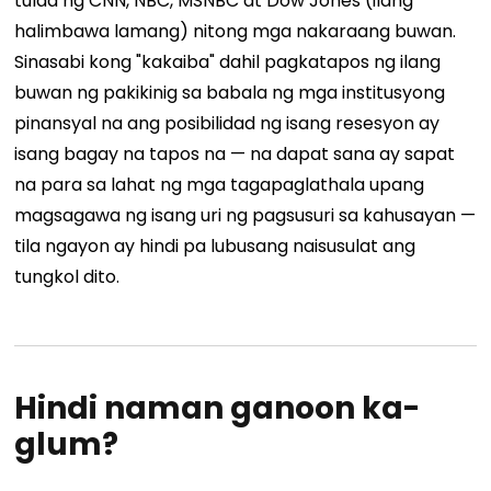
tulad ng CNN, NBC, MSNBC at Dow Jones (ilang
halimbawa lamang) nitong mga nakaraang buwan.
Sinasabi kong "kakaiba" dahil pagkatapos ng ilang
buwan ng pakikinig sa babala ng mga institusyong
pinansyal na ang posibilidad ng isang resesyon ay
isang bagay na tapos na — na dapat sana ay sapat
na para sa lahat ng mga tagapaglathala upang
magsagawa ng isang uri ng pagsusuri sa kahusayan —
tila ngayon ay hindi pa lubusang naisusulat ang
tungkol dito.
Hindi naman ganoon ka-
glum?