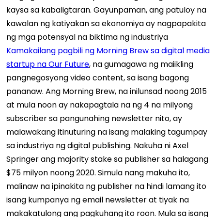
kaysa sa kabaligtaran.
Gayunpaman, ang patuloy na
kawalan ng katiyakan sa ekonomiya ay nagpapakita
ng mga potensyal na biktima ng industriya
Kamakailang pagbili ng Morning Brew sa digital media
startup na Our Future
, na gumagawa ng maiikling
pangnegosyong video content, sa isang bagong
pananaw.
Ang Morning Brew, na inilunsad noong 2015
at mula noon ay nakapagtala na ng 4 na milyong
subscriber sa pangunahing newsletter nito, ay
malawakang itinuturing na isang malaking tagumpay
sa industriya ng digital publishing. Nakuha ni Axel
Springer ang majority stake sa publisher sa halagang
$75 milyon noong 2020.
Simula nang makuha ito,
malinaw na ipinakita ng publisher na hindi lamang ito
isang kumpanya ng email newsletter at tiyak na
makakatulong ang pagkuhang ito roon. Mula sa isang