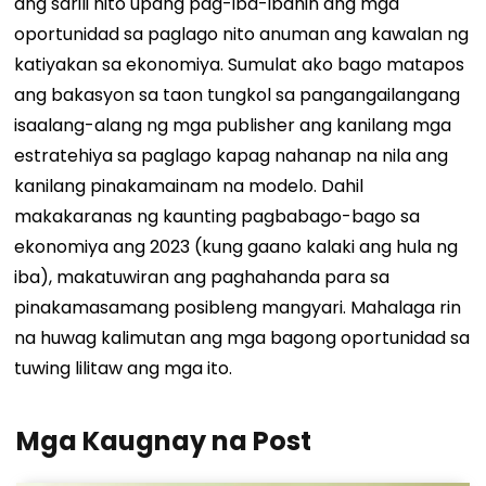
ang sarili nito upang pag-iba-ibahin ang mga
oportunidad sa paglago nito anuman ang kawalan ng
katiyakan sa ekonomiya.
Sumulat ako bago matapos
ang bakasyon sa taon tungkol sa pangangailangang
isaalang-alang ng mga publisher ang kanilang mga
estratehiya sa paglago kapag nahanap na nila ang
kanilang pinakamainam na modelo.
Dahil
makakaranas ng kaunting pagbabago-bago sa
ekonomiya ang 2023 (kung gaano kalaki ang hula ng
iba), makatuwiran ang paghahanda para sa
pinakamasamang posibleng mangyari. Mahalaga rin
na huwag kalimutan ang mga bagong oportunidad sa
tuwing lilitaw ang mga ito.
Mga Kaugnay na Post