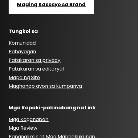
Maging Kasosyo sa Brand
Tungkol sa
Komunidad
Pahayagan
Patakaran sa privacy
Patakaran sa editoryal
Mapa ng Site
Maghanap ayon sa kumpanya
Mga Kapaki-pakinabang na Link
Mga Kaganapan
Mga Review
Pananaliksik at Mga Mapagkukunan