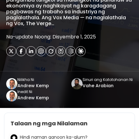
ekonomiya ay naghikayat ng karagdagang
pagbawas ng trabaho sa industriya ng
paglalathala. Ang Vox Media — na naglalathala
ng Vox, The Verge…
Na-update Noong: Disyembre 1, 2025
Nilikha Ni
Sinuri ang Katotohanan Ni
Andrew Kemp
Vahe Arabian
Inedit Ni
Andrew Kemp
Talaan ng mga Nilalaman
Hindi naman ganoon ka-glum?