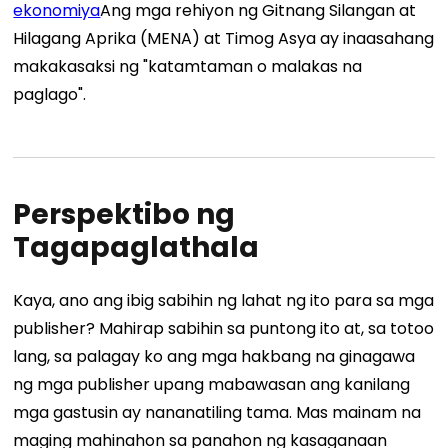
ekonomiya
Ang mga rehiyon ng Gitnang Silangan at
Hilagang Aprika (MENA) at Timog Asya ay inaasahang
makakasaksi ng "katamtaman o malakas na
paglago".
Perspektibo ng
Tagapaglathala
Kaya, ano ang ibig sabihin ng lahat ng ito para sa mga
publisher? Mahirap sabihin sa puntong ito at, sa totoo
lang, sa palagay ko ang mga hakbang na ginagawa
ng mga publisher upang mabawasan ang kanilang
mga gastusin ay nananatiling tama. Mas mainam na
maging mahinahon sa panahon ng kasaganaan