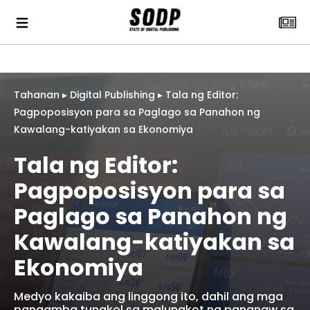
Tahanan
▸
Digital Publishing
▸
Tala ng Editor:
Pagpoposisyon para sa Paglago sa Panahon ng
Kawalang-katiyakan sa Ekonomiya
Tala ng Editor:
Pagpoposisyon para sa
Paglago sa Panahon ng
Kawalang-katiyakan sa
Ekonomiya
Medyo kakaiba ang linggong ito, dahil ang mga
pangamba tungkol sa malungkot na pananaw sa