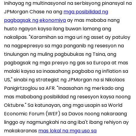
Inihayag ng multinasyonal na serbisyong pinansyal na
JPMorgan Chase na ang
mga posibilidad ng
pagbagsak ng ekonomiya
ay mas mababa nang
husto ngayon kaysa ilang buwan lamang ang
nakalipas.
"Karamihan sa mga uri ng asset ay patuloy
na nagpepresyo sa mga panganib ng resesyon na
tinulungan ng muling pagbubukas ng Tsina, ang
pagbagsak ng mga presyo ng gas sa Europa at mas
malaki kaysa sa inaasahang pagbaba ng inflation sa
US," sinabi ng strategist ng JPMorgan na si Nikolaos
Panigirtzoglou sa AFR. "Inaasahan ng merkado ang
mas mababang posibilidad ng resesyon kaysa noong
Oktubre."
Sa katunayan, ang mga usapin sa World
Economic Forum (WEF) sa Davos noong nakaraang
linggo ay nagmungkahi na ang iba't ibang rehiyon ay
makakaranas
mas lokal na mga uso sa