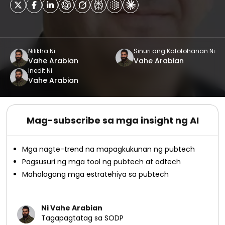
Nilikha Ni
Sinuri ang Katotohanan Ni
Vahe Arabian
Vahe Arabian
Inedit Ni
Vahe Arabian
Mag-subscribe sa mga insight ng AI
Mga nagte-trend na mapagkukunan ng pubtech
Pagsusuri ng mga tool ng pubtech at adtech
Mahalagang mga estratehiya sa pubtech
Ni Vahe Arabian
Tagapagtatag sa SODP