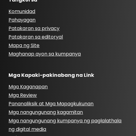
Komunidad
Pahayagan
Patakaran sa privacy
Patakaran sa editoryal
Mapa ng Site
Maghanap ayon sa kumpanya
Mga Kapaki-pakinabang na Link
Mga Kaganapan
Mga Review
Pananaliksik at Mga Mapagkukunan
Mga nangungunang kagamitan
Mga nangungunang kumpanya ng paglalathala
ng digital media