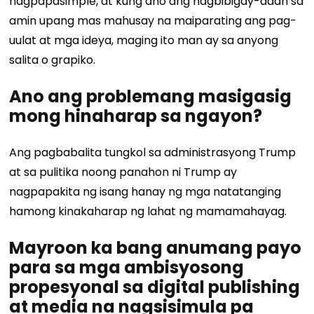
nagpapasimple, at kung ano ang nagbibigay-daan sa
amin upang mas mahusay na maiparating ang pag-
uulat at mga ideya, maging ito man ay sa anyong
salita o grapiko.
Ano ang problemang masigasig
mong hinaharap sa ngayon?
Ang pagbabalita tungkol sa administrasyong Trump
at sa pulitika noong panahon ni Trump ay
nagpapakita ng isang hanay ng mga natatanging
hamong kinakaharap ng lahat ng mamamahayag.
Mayroon ka bang anumang payo
para sa mga ambisyosong
propesyonal sa digital publishing
at media na nagsisimula pa