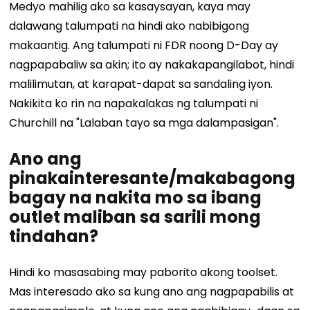
Medyo mahilig ako sa kasaysayan, kaya may
dalawang talumpati na hindi ako nabibigong
makaantig. Ang talumpati ni FDR noong D-Day ay
nagpapabaliw sa akin; ito ay nakakapangilabot, hindi
malilimutan, at karapat-dapat sa sandaling iyon.
Nakikita ko rin na napakalakas ng talumpati ni
Churchill na "Lalaban tayo sa mga dalampasigan".
Ano ang
pinakainteresante/makabagong
bagay na nakita mo sa ibang
outlet maliban sa sarili mong
tindahan?
Hindi ko masasabing may paborito akong toolset.
Mas interesado ako sa kung ano ang nagpapabilis at