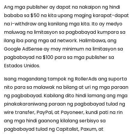
Ang mga publisher ay dapat na nakaipon ng hindi
bababa sa $50 na kita upang maging karapat-dapat
na i-withdraw ang kanilang mga kita. Ito ay medyo
maluwag na limitasyon sa pagbabayad kumpara sa
ilang iba pang mga ad network. Halimbawa, ang
Google AdSense ay may minimum na limitasyon sa
pagbabayad na $100 para sa mga publisher sa
Estados Unidos.
Isang magandang tampok ng RollerAds ang suporta
nito para sa malawak na bilang at uri ng mga paraan
ng pagbabayad. Kabilang dito hindi lamang ang mga
pinakakaraniwang paraan ng pagbabayad tulad ng
wire transfer, PayPal, at Payoneer, kundi pati na rin
ang mga hindi gaanong kilalang serbisyo sa
pagbabayad tulad ng Capitalist, Paxum, at