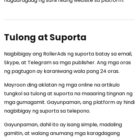
nagdaragdag ng sarili nilang website sa platform.
Tulong at Suporta
Nagbibigay ang RollerAds ng suporta batay sa email,
Skype, at Telegram sa mga publisher. Ang mga oras
ng pagtugon ay karaniwang wala pang 24 oras.
Mayroon ding aklatan ng mga online na artikulo
tungkol sa tulong at suporta na maaaring tingnan ng
mga gumagamit. Gayunpaman, ang platform ay hindi
nagbibigay ng suporta sa telepono.
Gayunpaman, dahil ito ay isang simple, madaling
gamitin, at walang anumang mga karagdagang