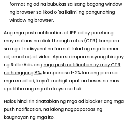
format ng ad na bubukas sa isang bagong window
ng browser sa likod o 'sa ilalim' ng pangunahing
window ng browser.
Ang mga push notification at IPP ad ay parehong
may mataas na click through rates (CTR) kumpara
sa mga tradisyunal na format tulad ng mga banner
ad, email ad, at video. Ayon sa impormasyong ibinigay
ng RollerAds, ang
mga push notification ay may CTR
na hanggang 8%,
kumpara sa 1-2% lamang para sa
mga email ad, kaya't mahigit apat na beses na mas
epektibo ang mga ito kaysa sa huli.
Halos hindi rin tinatablan ng mga ad blocker ang mga
push notification, na lalong nagpapataas ng
kaugnayan ng mga ito.