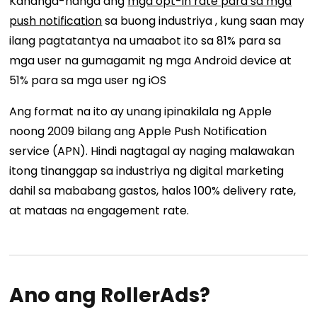
Kahanga-hanga ang
mga opt-in rate para sa mga
push notification
sa buong industriya , kung saan may
ilang pagtatantya na umaabot ito sa 81% para sa
mga user na gumagamit ng mga Android device at
51% para sa mga user ng iOS
Ang format na ito ay unang ipinakilala ng Apple
noong 2009 bilang ang Apple Push Notification
service (APN). Hindi nagtagal ay naging malawakan
itong tinanggap sa industriya ng digital marketing
dahil sa mababang gastos, halos 100% delivery rate,
at mataas na engagement rate.
Ano ang RollerAds?