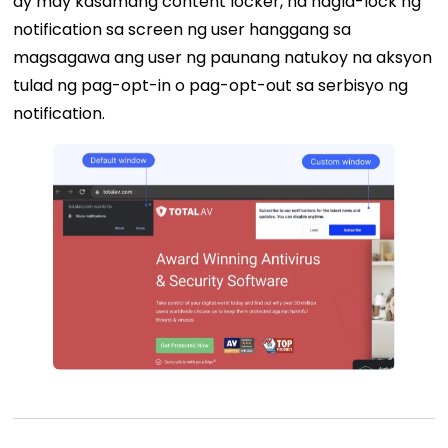
ay may kasamang content locker, na nagla-lock ng
notification sa screen ng user hanggang sa
magsagawa ang user ng paunang natukoy na aksyon
tulad ng pag-opt-in o pag-opt-out sa serbisyo ng
notification.