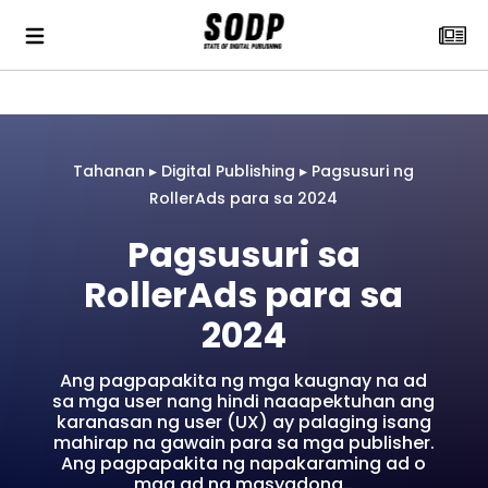
Tahanan
▸
Digital Publishing
▸
Pagsusuri ng
RollerAds para sa 2024
Pagsusuri sa
RollerAds para sa
2024
Ang pagpapakita ng mga kaugnay na ad
sa mga user nang hindi naaapektuhan ang
karanasan ng user (UX) ay palaging isang
mahirap na gawain para sa mga publisher.
Ang pagpapakita ng napakaraming ad o
mga ad na masyadong…