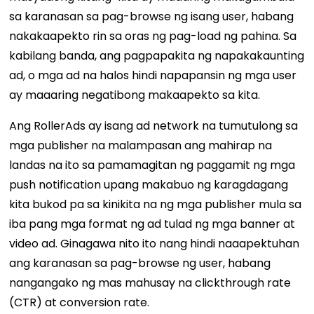
sa karanasan sa pag-browse ng isang user, habang
nakakaapekto rin sa oras ng pag-load ng pahina. Sa
kabilang banda, ang pagpapakita ng napakakaunting
ad, o mga ad na halos hindi napapansin ng mga user
ay maaaring negatibong makaapekto sa kita.
Ang RollerAds ay isang ad network na tumutulong sa
mga publisher na malampasan ang mahirap na
landas na ito sa pamamagitan ng paggamit ng mga
push notification upang makabuo ng karagdagang
kita bukod pa sa kinikita na ng mga publisher mula sa
iba pang mga format ng ad tulad ng mga banner at
video ad. Ginagawa nito ito nang hindi naaapektuhan
ang karanasan sa pag-browse ng user, habang
nangangako ng mas mahusay na clickthrough rate
(CTR) at conversion rate.