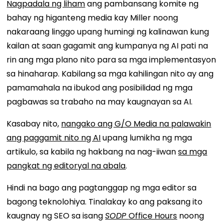
Nagpadala ng liham
ang pambansang komite ng
bahay ng higanteng media kay Miller noong
nakaraang linggo upang humingi ng kalinawan kung
kailan at saan gagamit ang kumpanya ng AI pati na
rin ang mga plano nito para sa mga implementasyon
sa hinaharap. Kabilang sa mga kahilingan nito ay ang
pamamahala na ibukod ang posibilidad ng mga
pagbawas sa trabaho na may kaugnayan sa AI.
Kasabay nito,
nangako ang G/O Media na palawakin
ang paggamit nito ng AI
upang lumikha ng mga
artikulo, sa kabila ng hakbang na nag-iiwan
sa mga
pangkat ng editoryal na abala
.
Hindi na bago ang pagtanggap ng mga editor sa
bagong teknolohiya. Tinalakay ko ang paksang ito
kaugnay ng SEO sa isang
SODP
Office Hours
noong