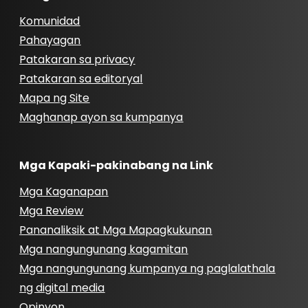
Komunidad
Pahayagan
Patakaran sa privacy
Patakaran sa editoryal
Mapa ng Site
Maghanap ayon sa kumpanya
Mga Kapaki-pakinabang na Link
Mga Kaganapan
Mga Review
Pananaliksik at Mga Mapagkukunan
Mga nangungunang kagamitan
Mga nangungunang kumpanya ng paglalathala
ng digital media
Opinyon