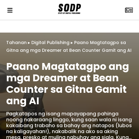
Tahanan
▸
Digital Publishing
▸
Paano Magtatagpo sa
Gitna ang mga Dreamer at Bean Counter Gamit ang AI
Paano Magtatagpo ang
mga Dreamer at Bean
Counter sa Gitna Gamit
ang AI
Pagkatapos ng isang mapayapang pahinga
noong nakaraang linggo, kung saan wala ni isang
kakaibang trabaho sa bahay ang natapos (lubos
na kaligayahan!), nakabalik na ako sa aking
mesa, presko at muling nabuhay ang sigla. Kung…