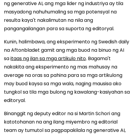
ng generative AI, ang mga lider ng industriya ay tila
masyadong nahuhumaling sa mga potensyal na
resulta kaya't nakalimutan na nila ang
pangangailangan para sa suporta ng editoryal.
Kunin, halimbawa, ang eksperimento ng Swedish daily
na Aftonbladet gamit ang mga buod na binuo ng AI
sa
itaas ng ilan sa mga artikulo nito
. Bagama't
nakakita ang eksperimento ng mas mahusay na
average na oras sa pahina para sa mga artikulong
may buod kaysa sa mga wala, naging mausisa ako
tungkol sa tila mga bulong ng kawalang-kasiyahan sa
editoryal.
Binanggit ng deputy editor na si Martin Schori ang
katotohanan na ang ilang miyembro ng editorial
team ay tumutol sa pagpapakilala ng generative AI,