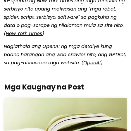
In-update ng New York Times ang mga tuntunin ng
serbisyo nito upang maiwasan ang "mga robot,
spider, script, serbisyo, software" sa pagkuha ng
data o pag-scrape ng nilalaman mula sa site nito.
(
New York Times
)
Naglathala ang OpenAI ng mga detalye kung
paano harangan ang web crawler nito, ang GPTBot,
sa pag-access sa mga website. (
OpenAI
)
Mga Kaugnay na Post