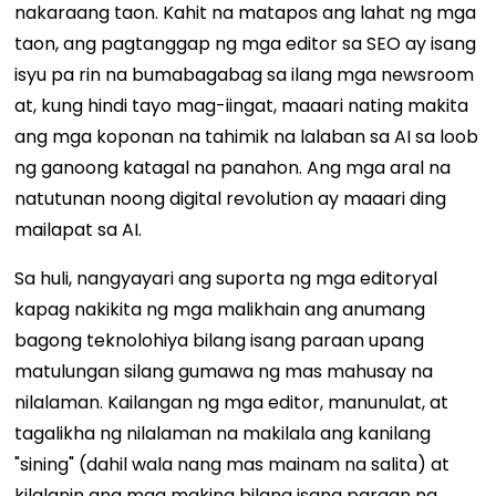
nakaraang taon. Kahit na matapos ang lahat ng mga
taon, ang pagtanggap ng mga editor sa SEO ay isang
isyu pa rin na bumabagabag sa ilang mga newsroom
at, kung hindi tayo mag-iingat, maaari nating makita
ang mga koponan na tahimik na lalaban sa AI sa loob
ng ganoong katagal na panahon. Ang mga aral na
natutunan noong digital revolution ay maaari ding
mailapat sa AI.
Sa huli, nangyayari ang suporta ng mga editoryal
kapag nakikita ng mga malikhain ang anumang
bagong teknolohiya bilang isang paraan upang
matulungan silang gumawa ng mas mahusay na
nilalaman. Kailangan ng mga editor, manunulat, at
tagalikha ng nilalaman na makilala ang kanilang
"sining" (dahil wala nang mas mainam na salita) at
kilalanin ang mga makina bilang isang paraan ng