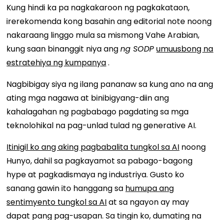
Kung hindi ka pa nagkakaroon ng pagkakataon,
irerekomenda kong basahin ang editorial note noong
nakaraang linggo mula sa mismong Vahe Arabian,
kung saan binanggit niya ang
ng SODP
umuusbong na
estratehiya ng kumpanya
.
Nagbibigay siya ng ilang pananaw sa kung ano na ang
ating mga nagawa at binibigyang-diin ang
kahalagahan ng pagbabago pagdating sa mga
teknolohikal na pag-unlad tulad ng generative AI.
Itinigil ko ang aking pagbabalita tungkol sa AI
noong
Hunyo, dahil sa pagkayamot sa pabago-bagong
hype at pagkadismaya ng industriya. Gusto ko
sanang gawin ito hanggang sa
humupa ang
sentimyento tungkol sa AI
at sa ngayon ay may
dapat pang pag-usapan. Sa tingin ko, dumating na