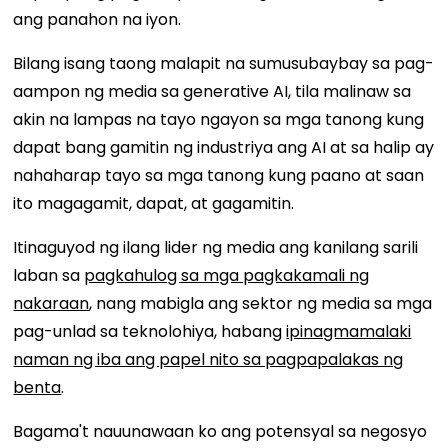
ang panahon na iyon.
Bilang isang taong malapit na sumusubaybay sa pag-
aampon ng media sa generative AI, tila malinaw sa
akin na lampas na tayo ngayon sa mga tanong kung
dapat bang gamitin ng industriya ang AI at sa halip ay
nahaharap tayo sa mga tanong kung paano at saan
ito magagamit, dapat, at gagamitin.
Itinaguyod ng ilang lider ng media ang kanilang sarili
laban sa
pagkahulog sa mga pagkakamali ng
nakaraan
, nang mabigla ang sektor ng media sa mga
pag-unlad sa teknolohiya, habang
ipinagmamalaki
naman ng iba ang papel nito sa pagpapalakas ng
benta
.
Bagama't nauunawaan ko ang potensyal sa negosyo