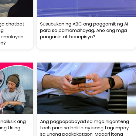
mga chatbot
Susubukan ng ABC ang paggamit ng AI
ng
para sa pamamahayag. Ano ang mga
kamalayan.
panganib at benepisyo?
on?
aliksik ang
Ang pagpapabayad sa mga higanteng
ng Uri ng
tech para sa balita ay isang tagumpay
sa unang pagkakataon. Maaari itong