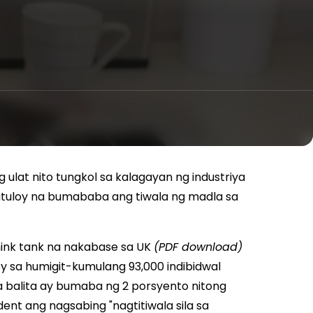
 ulat nito tungkol sa kalagayan ng industriya
atuloy na bumababa ang tiwala ng madla sa
ink tank na nakabase sa UK
(PDF download)
y sa humigit-kumulang 93,000 indibidwal
 balita ay bumaba ng 2 porsyento nitong
t ang nagsabing "nagtitiwala sila sa