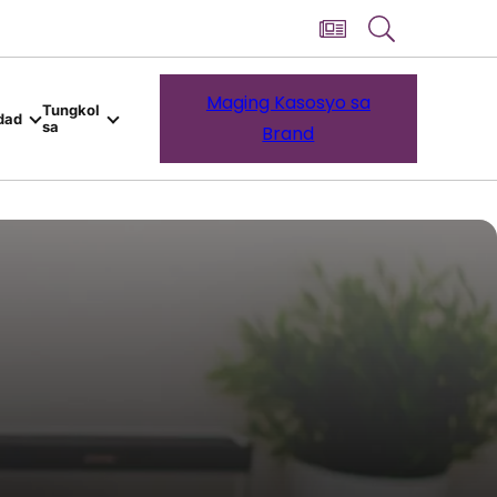
Maging Kasosyo sa
Tungkol
dad
sa
Brand