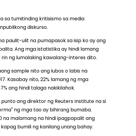
a sa tumitinding kritisismo sa media
publikong diskurso.
 paulit-ulit na pumapasok sa isip ko ay ang
ita. Ang mga istatistika ay hindi lamang
 rin ng lumalaking kawalang-interes dito.
ang sample nito ang lubos o labis na
17. Kasabay nito, 22% lamang ng mga
7% ang hindi talaga nakikilahok.
 punto ang direktor ng Reuters Institute na si
porma" ng mga tao ay bihirang bumaba.
80 na malamang na hindi ipagpapalit ang
kapag bumili ng kanilang unang bahay.