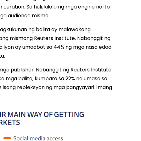
curation. Sa huli,
kilala ng mga engine na ito
mga audience mismo.
pagkukunan ng balita ay malawakang
ng mismong Reuters Institute. Nabanggit ng
 na iyon ay umaabot sa 44% ng mga nasa edad
ta.
ga publisher. Nabanggit ng Reuters Institute
sa mga balita, kumpara sa 22% na umasa sa
s isang repleksyon ng mga pangyayari limang