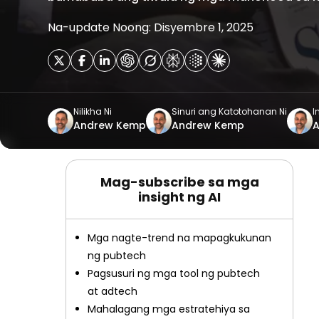
Na-update Noong: Disyembre 1, 2025
Nilikha Ni
Sinuri ang Katotohanan Ni
I
Andrew Kemp
Andrew Kemp
Mag-subscribe sa mga
insight ng AI
Mga nagte-trend na mapagkukunan
ng pubtech
Pagsusuri ng mga tool ng pubtech
at adtech
Mahalagang mga estratehiya sa