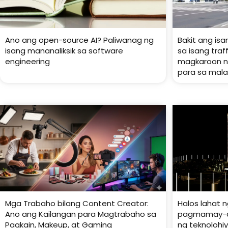
Ano ang open-source AI? Paliwanag ng
Bakit ang isa
isang mananaliksik sa software
sa isang tra
engineering
magkaroon ng
para sa mala
Mga Trabaho bilang Content Creator:
Halos lahat n
Ano ang Kailangan para Magtrabaho sa
pagmamay-ar
Pagkain, Makeup, at Gaming
ng teknoloh