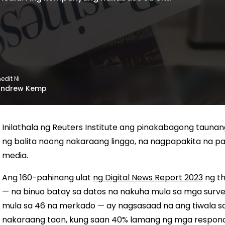
nedit Ni
Andrew Kemp
Inilathala ng Reuters Institute ang pinakabagong taunang
ng balita noong nakaraang linggo, na nagpapakita na p
media.
Ang 160-pahinang ulat
ng Digital News Report 2023
ng th
— na binuo batay sa datos na nakuha mula sa mga surve
mula sa 46 na merkado — ay nagsasaad na ang tiwala sa
nakaraang taon, kung saan 40% lamang ng mga responden