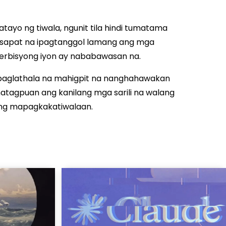
ayo ng tiwala, ngunit tila hindi tumatama
 sapat na ipagtanggol lamang ang mga
 serbisyong iyon ay nababawasan na.
paglathala na mahigpit na nanghahawakan
atagpuan ang kanilang mga sarili na walang
ng mapagkakatiwalaan.