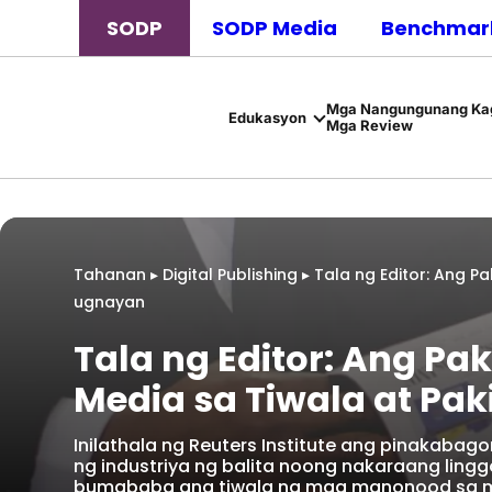
SODP
SODP Media
Benchmark
Mga Nangungunang Kag
Edukasyon
Mga Review
Tahanan
▸
Digital Publishing
▸
Tala ng Editor: Ang P
ugnayan
Tala ng Editor: Ang Pa
Media sa Tiwala at Pa
Inilathala ng Reuters Institute ang pinakabag
ng industriya ng balita noong nakaraang ling
bumababa ang tiwala ng mga manonood sa m