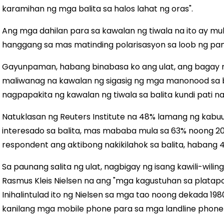
karamihan ng mga balita sa halos lahat ng oras".
Ang mga dahilan para sa kawalan ng tiwala na ito ay mul
hanggang sa mas matinding polarisasyon sa loob ng pam
Gayunpaman, habang binabasa ko ang ulat, ang bagay na
maliwanag na kawalan ng sigasig ng mga manonood sa bal
nagpapakita ng kawalan ng tiwala sa balita kundi pati na
Natuklasan ng Reuters Institute na 48% lamang ng kabuu
interesado sa balita, mas mababa mula sa 63% noong 20
respondent ang aktibong nakikilahok sa balita, habang 4
Sa paunang salita ng ulat, nagbigay ng isang kawili-wiling
Rasmus Kleis Nielsen na ang "mga kagustuhan sa plata
Inihalintulad ito ng Nielsen sa mga tao noong dekada 19
kanilang mga mobile phone para sa mga landline phone 