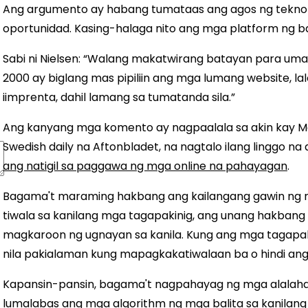
Ang argumento ay habang tumataas ang agos ng teknoloh
oportunidad. Kasing-halaga nito ang mga platform ng b
Sabi ni Nielsen: “Walang makatwirang batayan para um
2000 ay biglang mas pipiliin ang mga lumang website, l
iimprenta, dahil lamang sa tumatanda sila.”
Ang kanyang mga komento ay nagpaalala sa akin kay Mar
Swedish daily na Aftonbladet, na nagtalo ilang linggo na 
ang natigil sa paggawa ng mga online na pahayagan
.
Bagama't maraming hakbang ang kailangang gawin ng
tiwala sa kanilang mga tagapakinig, ang unang hakbang
magkaroon ng ugnayan sa kanila. Kung ang mga tagapakini
nila pakialaman kung mapagkakatiwalaan ba o hindi ang
Kapansin-pansin, bagama't nagpahayag ng mga alalaha
lumalabas ang mga algorithm ng mga balita sa kanilan