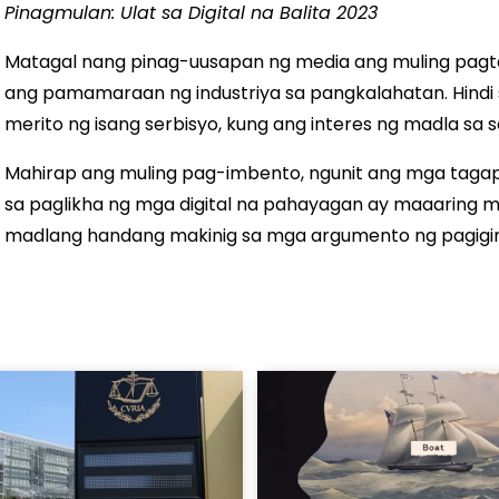
Pinagmulan: Ulat sa Digital na Balita 2023
Matagal nang pinag-uusapan ng media ang muling pagtat
ang pamamaraan ng industriya sa pangkalahatan. Hindi
merito ng isang serbisyo, kung ang interes ng madla sa
Mahirap ang muling pag-imbento, ngunit ang mga taga
sa paglikha ng mga digital na pahayagan ay maaaring m
madlang handang makinig sa mga argumento ng pagigi