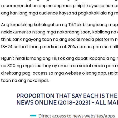
recommendation engine ang mas pinipili kaysa sa human 
ang kanilang mga audience
kaysa sa pagkakakilala ng 
Ang lumalaking kahalagahan ng TikTok bilang isang ma
naidokumento nitong mga nakaraang taon, kabilang na a
think tank ngayong taon na ang social media platform
18-24 sa iba't ibang merkado at 20% naman para sa bali
Ngunit hindi lamang ang TikTok ang dapat ikabahala ng m
na 30% ng mga sinurbey ay umasa sa social media para 
direktang pag-access sa mga website o isang app. Halo
taon na ang nakalilipas.