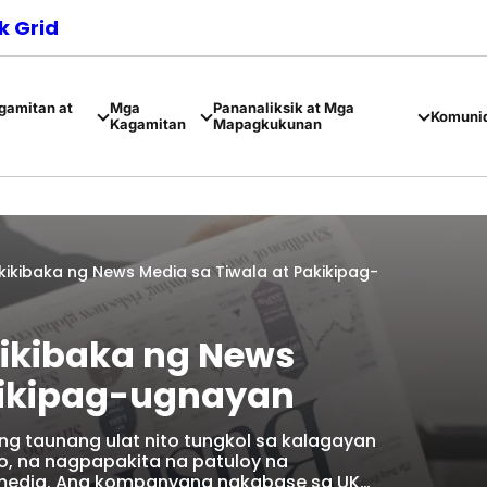
 Grid
amitan at
Mga
Pananaliksik at Mga
Komuni
Kagamitan
Mapagkukunan
akikibaka ng News Media sa Tiwala at Pakikipag-
kikibaka ng News
kikipag-ugnayan
ong taunang ulat nito tungkol sa kalagayan
go, na nagpapakita na patuloy na
edia. Ang kompanyang nakabase sa UK…