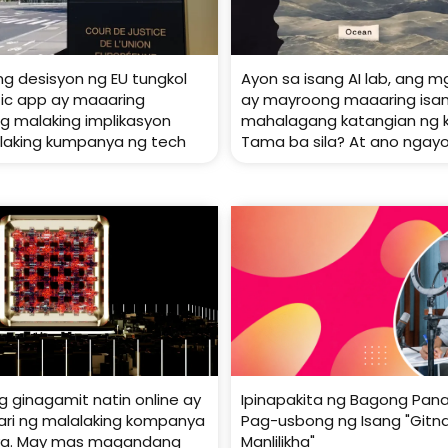
ng desisyon ng EU tungkol
Ayon sa isang AI lab, ang 
ffic app ay maaaring
ay mayroong maaaring isa
 malaking implikasyon
mahalagang katangian ng 
laking kumpanya ng tech
Tama ba sila? At ano ngay
g ginagamit natin online ay
Ipinapakita ng Bagong Panan
i ng malalaking kompanya
Pag-usbong ng Isang "Gitna
iya. May mas magandang
Manlilikha"