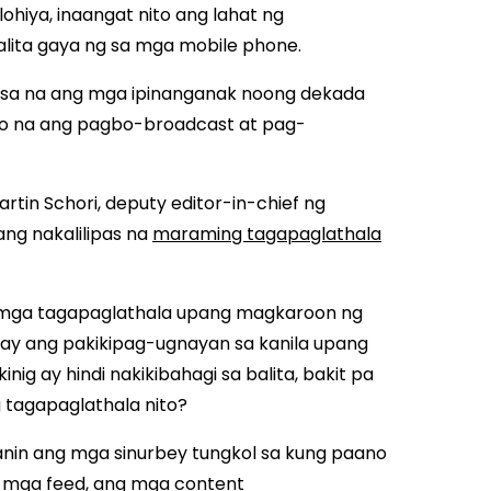
iya, inaangat nito ang lahat ng
alita gaya ng sa mga mobile phone.
asa na ang mga ipinanganak noong dekada
alo na ang pagbo-broadcast at pag-
tin Schori, deputy editor-in-chief ng
ang nakalilipas na
maraming tagapaglathala
 mga tagapaglathala upang magkaroon ng
 ay ang pakikipag-ugnayan sa kanila upang
g ay hindi nakikibahagi sa balita, bakit pa
 tagapaglathala nito?
nin ang mga sinurbey tungkol sa kung paano
g mga feed, ang mga content