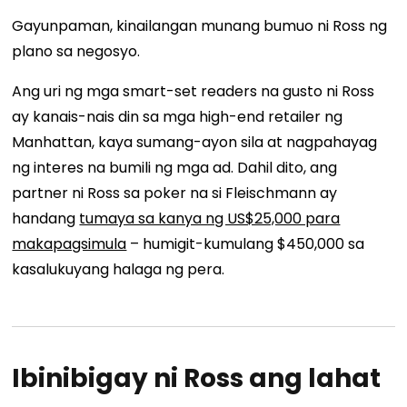
Gayunpaman, kinailangan munang bumuo ni Ross ng
plano sa negosyo.
Ang uri ng mga smart-set readers na gusto ni Ross
ay kanais-nais din sa mga high-end retailer ng
Manhattan, kaya sumang-ayon sila at nagpahayag
ng interes na bumili ng mga ad. Dahil dito, ang
partner ni Ross sa poker na si Fleischmann ay
handang
tumaya sa kanya ng US$25,000 para
makapagsimula
– humigit-kumulang $450,000 sa
kasalukuyang halaga ng pera.
Ibinibigay ni Ross ang lahat