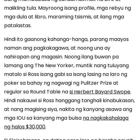
maiikling tula. Mayroong isang profile, mga rebyu ng
mga dula at libro, maraming tsismis, at ilang mga
patalastas.
Hindi ito gaanong kahanga-hanga, parang maayos
naman ang pagkakagawa, at noong una ay
nahirapan ang magasin. Noong ilang buwan pa
lamang ang The New Yorker, muntik nang tuluyang
matalo si Ross isang gabi sa isang lasing na laro ng
poker sa bahay ng nagwagi ng Pulitzer Prize at
regular sa Round Table na
si Herbert Bayard Swope
.
Hindi nakauwi si Ross hanggang tanghali kinabukasan,
at nang magising siya, nakita ng kanyang asawa ang
mga IOU sa kanyang mga bulsa
na nagkakahalaga
ng halos $30,000
.