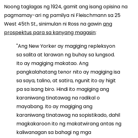
Noong taglagas ng 1924, gamit ang isang opisina na
pagmamay-ari ng pamilya ni Fleischmann sa 25
West 45th St., sinimulan ni Ross na gawin
ang
prospektus para sa kanyang magasin
:
"Ang New Yorker ay magiging repleksyon
sa salita at larawan ng buhay sa lungsod.
Ito ay magiging makatao. Ang
pangkalahatang tenor nito ay magiging isa
sa saya, talino, at satira, ngunit ito ay higit
pa sa isang biro. Hindi ito magiging ang
karaniwang tinatawag na radikal o
mayabang. Ito ay magiging ang
karaniwang tinatawag na sopistikado, dahil
magkakaroon ito ng makatwirang antas ng
kaliwanagan sa bahagi ng mga