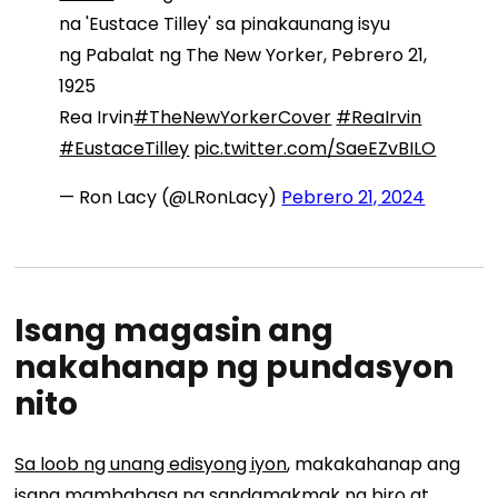
na 'Eustace Tilley' sa pinakaunang isyu
ng Pabalat ng The New Yorker, Pebrero 21,
1925
Rea Irvin
#TheNewYorkerCover
#ReaIrvin
#EustaceTilley
pic.twitter.com/SaeEZvBILO
— Ron Lacy (@LRonLacy)
Pebrero 21, 2024
Isang magasin ang
nakahanap ng pundasyon
nito
Sa loob ng unang edisyong iyon
, makakahanap ang
isang mambabasa ng sandamakmak na biro at