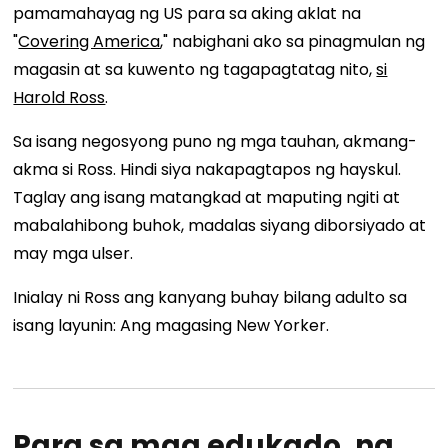
pamamahayag ng US para sa aking aklat na
"
Covering America
," nabighani ako sa pinagmulan ng
magasin at sa kuwento ng tagapagtatag nito,
si
Harold Ross
.
Sa isang negosyong puno ng mga tauhan, akmang-
akma si Ross. Hindi siya nakapagtapos ng hayskul.
Taglay ang isang matangkad at maputing ngiti at
mabalahibong buhok, madalas siyang diborsiyado at
may mga ulser.
Inialay ni Ross ang kanyang buhay bilang adulto sa
isang layunin: Ang magasing New Yorker.
Para sa mga edukado, ng