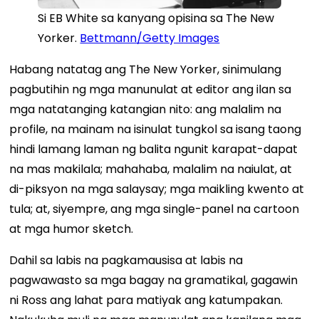
Si EB White sa kanyang opisina sa The New
Yorker.
Bettmann/Getty Images
Habang natatag ang The New Yorker, sinimulang
pagbutihin ng mga manunulat at editor ang ilan sa
mga natatanging katangian nito: ang malalim na
profile, na mainam na isinulat tungkol sa isang taong
hindi lamang laman ng balita ngunit karapat-dapat
na mas makilala; mahahaba, malalim na naiulat, at
di-piksyon na mga salaysay; mga maikling kwento at
tula; at, siyempre, ang mga single-panel na cartoon
at mga humor sketch.
Dahil sa labis na pagkamausisa at labis na
pagwawasto sa mga bagay na gramatikal, gagawin
ni Ross ang lahat para matiyak ang katumpakan.