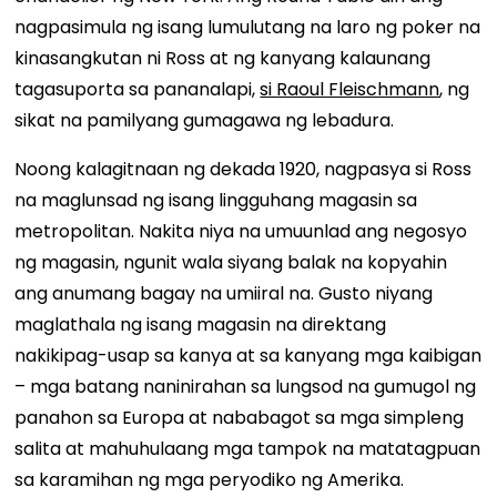
nagpasimula ng isang lumulutang na laro ng poker na
kinasangkutan ni Ross at ng kanyang kalaunang
tagasuporta sa pananalapi,
si Raoul Fleischmann
, ng
sikat na pamilyang gumagawa ng lebadura.
Noong kalagitnaan ng dekada 1920, nagpasya si Ross
na maglunsad ng isang lingguhang magasin sa
metropolitan. Nakita niya na umuunlad ang negosyo
ng magasin, ngunit wala siyang balak na kopyahin
ang anumang bagay na umiiral na. Gusto niyang
maglathala ng isang magasin na direktang
nakikipag-usap sa kanya at sa kanyang mga kaibigan
– mga batang naninirahan sa lungsod na gumugol ng
panahon sa Europa at nababagot sa mga simpleng
salita at mahuhulaang mga tampok na matatagpuan
sa karamihan ng mga peryodiko ng Amerika.