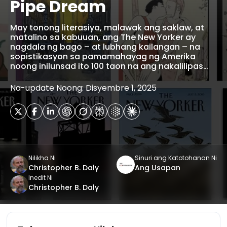
Pipe Dream
May tonong literasiya, malawak ang saklaw, at
matalino sa kabuuan, ang The New Yorker ay
nagdala ng bago – at lubhang kailangan – na
sopistikasyon sa pamamahayag ng Amerika
noong inilunsad ito 100 taon na ang nakalilipas…
Na-update Noong: Disyembre 1, 2025
Nilikha Ni
Sinuri ang Katotohanan Ni
Christopher B. Daly
Ang Usapan
Inedit Ni
Christopher B. Daly