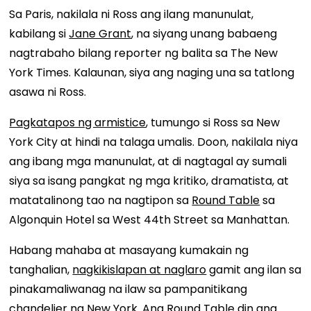
Sa Paris, nakilala ni Ross ang ilang manunulat,
kabilang si
Jane Grant
, na siyang unang babaeng
nagtrabaho bilang reporter ng balita sa The New
York Times. Kalaunan, siya ang naging una sa tatlong
asawa ni Ross.
Pagkatapos ng armistice
, tumungo si Ross sa New
York City at hindi na talaga umalis. Doon, nakilala niya
ang ibang mga manunulat, at di nagtagal ay sumali
siya sa isang pangkat ng mga kritiko, dramatista, at
matatalinong tao na nagtipon sa
Round Table
sa
Algonquin Hotel sa West 44th Street sa Manhattan.
Habang mahaba at masayang kumakain ng
tanghalian,
nagkikislapan at naglaro
gamit ang ilan sa
pinakamaliwanag na ilaw sa pampanitikang
chandelier ng New York. Ang Round Table din ang