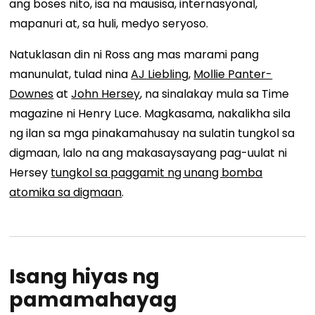
ang boses nito, isa na mausisa, internasyonal,
mapanuri at, sa huli, medyo seryoso.
Natuklasan din ni Ross ang mas marami pang
manunulat, tulad nina
AJ Liebling
,
Mollie Panter-
Downes
at
John Hersey
, na sinalakay mula sa Time
magazine ni Henry Luce. Magkasama, nakalikha sila
ng ilan sa mga pinakamahusay na sulatin tungkol sa
digmaan, lalo na ang makasaysayang pag-uulat ni
Hersey
tungkol sa paggamit ng unang bomba
atomika sa digmaan
.
Isang hiyas ng
pamamahayag