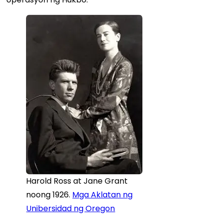
Harold Ross at Jane Grant
noong 1926.
Mga Aklatan ng
Unibersidad ng Oregon