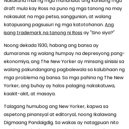
Nakukuha muli ng mga manunulat ang kanilang mga
draft mula kay Ross na puno ng mga tanong na may
nakasulat na mga petsa, sanggunian, at walang
katapusang pagsusuri ng mga katotohanan.
Ang
isang trademark na tanong ni Ross
ay "Sino siya?"
Noong dekada 1930, habang ang bansa ay
dumaranas ng walang humpay na depresyong pang-
ekonomiya, ang The New Yorker ay minsang sinisisi sa
walang pakundangang pagbalewala sa kalubhaan ng
mga problema ng bansa. Sa mga pahina ng The New
Yorker, ang buhay ay halos palaging nakakatuwa,
kaakit-akit, at masaya.
Talagang humubog ang New Yorker, kapwa sa
aspetong pinansyal at editoryal, noong Ikalawang
Digmaang Pandaigdig. Sa wakas ay natagpuan nito