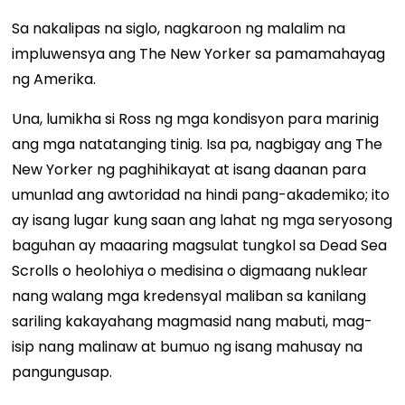
Sa nakalipas na siglo, nagkaroon ng malalim na
impluwensya ang The New Yorker sa pamamahayag
ng Amerika.
Una, lumikha si Ross ng mga kondisyon para marinig
ang mga natatanging tinig. Isa pa, nagbigay ang The
New Yorker ng paghihikayat at isang daanan para
umunlad ang awtoridad na hindi pang-akademiko; ito
ay isang lugar kung saan ang lahat ng mga seryosong
baguhan ay maaaring magsulat tungkol sa Dead Sea
Scrolls o heolohiya o medisina o digmaang nuklear
nang walang mga kredensyal maliban sa kanilang
sariling kakayahang magmasid nang mabuti, mag-
isip nang malinaw at bumuo ng isang mahusay na
pangungusap.