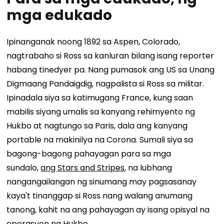
mga edukado
Ipinanganak noong 1892 sa Aspen, Colorado,
nagtrabaho si Ross sa kanluran bilang isang reporter
habang tinedyer pa. Nang pumasok ang US sa Unang
Digmaang Pandaigdig, nagpalista si Ross sa militar.
Ipinadala siya sa katimugang France, kung saan
mabilis siyang umalis sa kanyang rehimyento ng
Hukbo at nagtungo sa Paris, dala ang kanyang
portable na makinilya na Corona. Sumali siya sa
bagong-bagong pahayagan para sa mga
sundalo,
ang Stars and Stripes
, na lubhang
nangangailangan ng sinumang may pagsasanay
kaya't tinanggap si Ross nang walang anumang
tanong, kahit na ang pahayagan ay isang opisyal na
operasyon ng Hukbo.