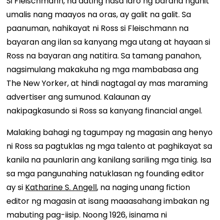
Si Fleischmann, na dating nasa laro ng baraha ngunit
umalis nang maayos na oras, ay galit na galit. Sa
paanuman, nahikayat ni Ross si Fleischmann na
bayaran ang ilan sa kanyang mga utang at hayaan si
Ross na bayaran ang natitira. Sa tamang panahon,
nagsimulang makakuha ng mga mambabasa ang
The New Yorker, at hindi nagtagal ay mas maraming
advertiser ang sumunod. Kalaunan ay
nakipagkasundo si Ross sa kanyang financial angel.
Malaking bahagi ng tagumpay ng magasin ang henyo
ni Ross sa pagtuklas ng mga talento at paghikayat sa
kanila na paunlarin ang kanilang sariling mga tinig. Isa
sa mga pangunahing natuklasan ng founding editor
ay si
Katharine S. Angell
, na naging unang fiction
editor ng magasin at isang maaasahang imbakan ng
mabuting pag-iisip. Noong 1926, isinama ni