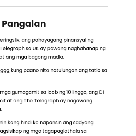
g Pangalan
ingsliv, ang pahayagang pinansyal ng
e Telegraph sa UK ay pawang naghahanap ng
ot ang mga bagong madla.
nggo
kung paano nito natulungan ang tatlo sa
 mga gumagamit sa loob ng 10 linggo, ang DI
it at ang The Telegraph ay nagawang
.
in kong hindi ko napansin ang sadyang
pagsisikap ng mga tagapaglathala sa