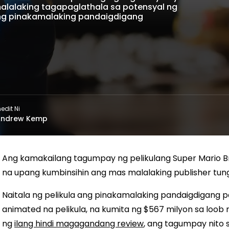
alalaking tagapaglathala sa potensyal ng
 ang pinakamalaking pandaigdigang
nedit Ni
Andrew Kemp
Ang kamakailang tagumpay ng pelikulang Super Mario Br
na upang kumbinsihin ang mas malalaking publisher tun
Naitala ng pelikula ang pinakamalaking pandaigdigang
animated na pelikula, na kumita ng $567 milyon sa loob
ng
ilang hindi magagandang review
, ang tagumpay nito