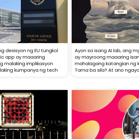
ng desisyon ng EU tungkol
Ayon sa isang AI lab, ang 
ffic app ay maaaring
ay mayroong maaaring isa
 malaking implikasyon
mahalagang katangian ng 
laking kumpanya ng tech
Tama ba sila? At ano ngay