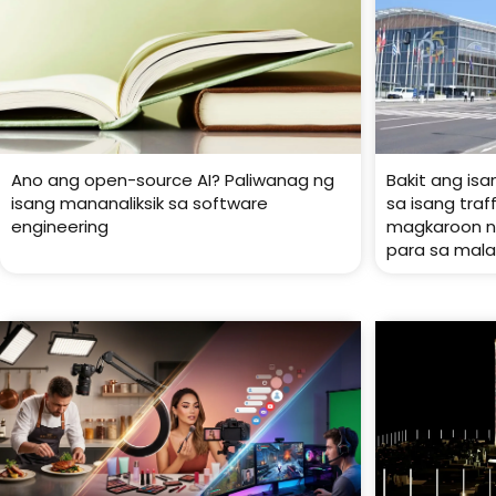
Ano ang open-source AI? Paliwanag ng
Bakit ang isa
isang mananaliksik sa software
sa isang tra
engineering
magkaroon ng
para sa mala