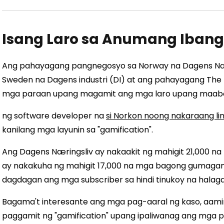
Isang Laro sa Anumang Iban
Ang pahayagang pangnegosyo sa Norway na Dagens Nær
Sweden na Dagens industri (DI) at ang pahayagang Th
mga paraan upang magamit ang mga laro upang maab
ng software developer na
si Norkon noong nakaraang li
kanilang mga layunin sa "gamification".
Ang Dagens Næringsliv ay nakaakit ng mahigit 21,000 na
ay nakakuha ng mahigit 17,000 na mga bagong gumagam
dagdagan ang mga subscriber sa hindi tinukoy na halaga
Bagama't interesante ang mga pag-aaral ng kaso, aamin
paggamit ng "gamification" upang ipaliwanag ang mga 