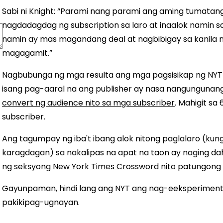
Sabi ni Knight: “Parami nang parami ang aming tumatan
nagdadagdag ng subscription sa laro at inaalok namin sa k
namin ay mas magandang deal at nagbibigay sa kanila
magagamit.”
Nagbubunga ng mga resulta ang mga pagsisikap ng NYT 
isang pag-aaral na ang publisher ay nasa nangungunan
convert ng audience nito sa mga subscriber
. Mahigit sa
subscriber.
Ang tagumpay ng iba't ibang alok nitong paglalaro (ku
karagdagan) sa nakalipas na apat na taon ay naging da
ng seksyong New York Times Crossword nito
patungong 
Gayunpaman, hindi lang ang NYT ang nag-eeksperiment
pakikipag-ugnayan.