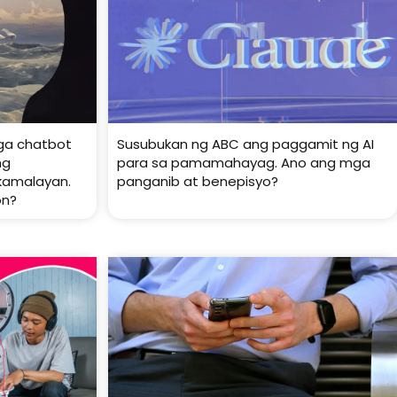
mga chatbot
Susubukan ng ABC ang paggamit ng AI
ng
para sa pamamahayag. Ano ang mga
kamalayan.
panganib at benepisyo?
on?