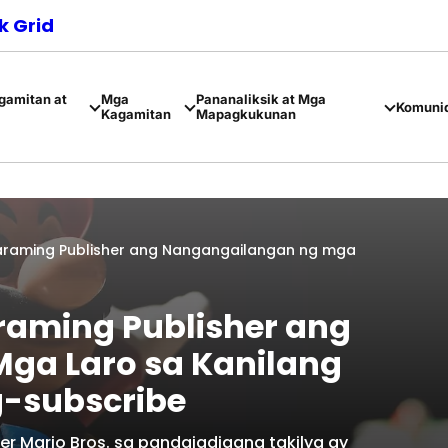
 Grid
amitan at
Mga
Pananaliksik at Mga
Komuni
Kagamitan
Mapagkukunan
Maraming Publisher ang Nangangailangan ng mga
araming Publisher ang
ga Laro sa Kanilang
g-subscribe
r Mario Bros. sa pandaigdigang takilya ay