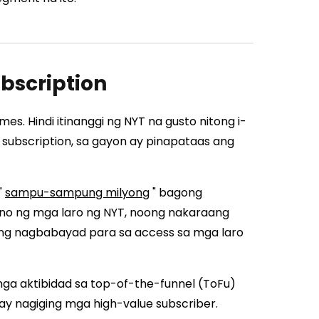
bscription
s. Hindi itinanggi ng NYT na gusto nitong i-
 subscription, sa gayon ay pinapataas ang
"
sampu-sampung milyong
" bagong
uno ng mga laro ng NYT, noong nakaraang
ang nagbabayad para sa access sa mga laro
ga aktibidad sa top-of-the-funnel (ToFu)
ay nagiging mga high-value subscriber.