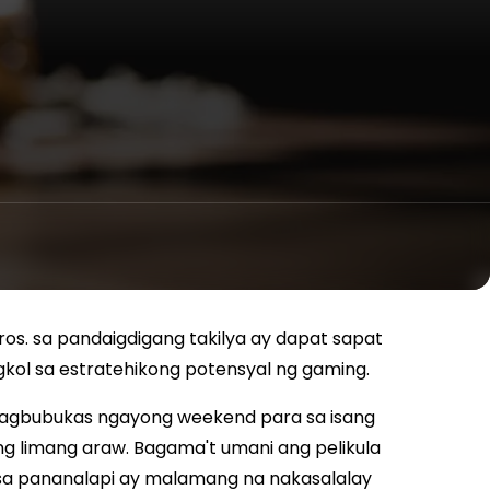
os. sa pandaigdigang takilya ay dapat sapat
gkol sa estratehikong potensyal ng gaming.
 pagbubukas ngayong weekend para sa isang
 ng limang araw. Bagama't umani ang pelikula
 sa pananalapi ay malamang na nakasalalay