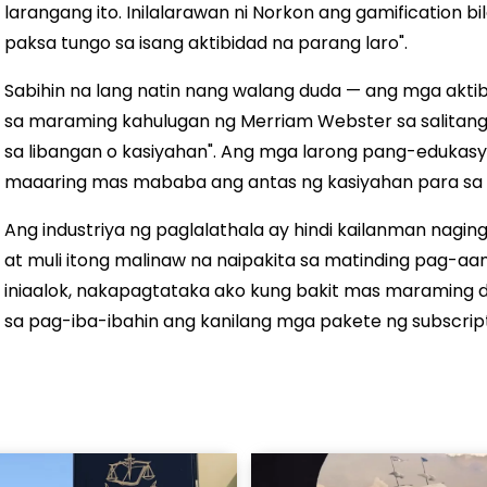
larangang ito. Inilalarawan ni Norkon ang gamification 
paksa tungo sa isang aktibidad na parang laro".
Sabihin na lang natin nang walang duda — ang mga aktib
sa maraming kahulugan ng Merriam Webster sa salitang "
sa libangan o kasiyahan". Ang mga larong pang-edukasyo
maaaring mas mababa ang antas ng kasiyahan para sa
Ang industriya ng paglalathala ay hindi kailanman nag
at muli itong malinaw na naipakita sa matinding pag-aa
iniaalok, nakapagtataka ako kung bakit mas maraming d
sa pag-iba-ibahin ang kanilang mga pakete ng subscript