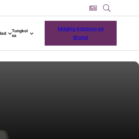
Maging Kasosyo sa
Tungkol
dad
sa
Brand