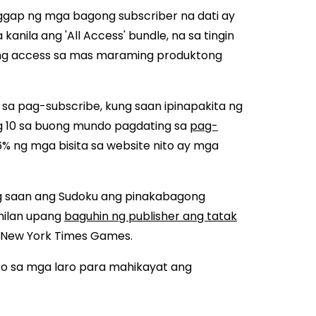
ggap ng mga bagong subscriber na dati ay
anila ang 'All Access' bundle, na sa tingin
 ng access sa mas maraming produktong
sa pag-subscribe, kung saan ipinapakita ng
g 10 sa buong mundo pagdating sa
pag-
 6% ng mga bisita sa website nito ay mga
ng saan ang Sudoku ang pinakabagong
hilan upang
baguhin ng publisher ang tatak
New York Times Games.
o sa mga laro para mahikayat ang