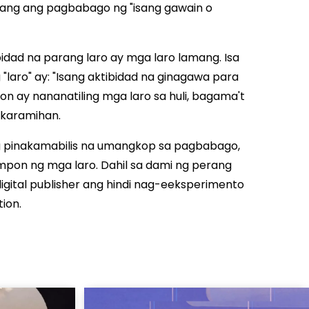
bilang ang pagbabago ng "isang gawain o
idad na parang laro ay mga laro lamang. Isa
laro" ay: "Isang aktibidad na ginagawa para
n ay nananatiling mga laro sa huli, bagama't
 karamihan.
ing pinakamabilis na umangkop sa pagbabago,
mpon ng mga laro. Dahil sa dami ng perang
igital publisher ang hindi nag-eeksperimento
ion.