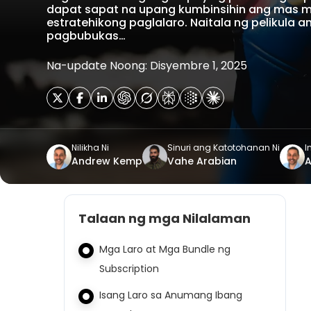
dapat sapat na upang kumbinsihin ang mas m
estratehikong paglalaro. Naitala ng pelikula
pagbubukas…
Na-update Noong: Disyembre 1, 2025
Nilikha Ni
Sinuri ang Katotohanan Ni
I
Andrew Kemp
Vahe Arabian
Talaan ng mga Nilalaman
Mga Laro at Mga Bundle ng
Subscription
Isang Laro sa Anumang Ibang