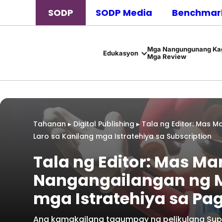
SODP
SODP Media
Benchmark
Mga Nangungunang Kag
Edukasyon
Mga Review
Tahanan
▸
Digital Publishing
▸
Tala ng Editor: Mas 
Laro sa Kanilang mga Istratehiya sa Subscription
Tala ng Editor: Mas M
Nangangailangan ng M
mga Istratehiya sa Pa
Ang kamakailang tagumpay ng pelikulang Supe