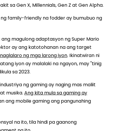
it sa Gen X, Millennials, Gen Z at Gen Alpha.
 ng family-friendly na fodder ay bumubuo ng
ya ang magulong adaptasyon ng Super Mario
rektor ay ang katotohanan na ang target
naglalaro ng mga larong iyon
. Ikinatwiran ni
atang iyon ay malalaki na ngayon, may "tinig
ikula sa 2023.
 industriya ng gaming ay naging mas maliit
 at musika.
Ang kita mula sa gaming ay
aan ang mobile gaming ang pangunahing
yal na ito, tila hindi pa gaanong
gment na ito.