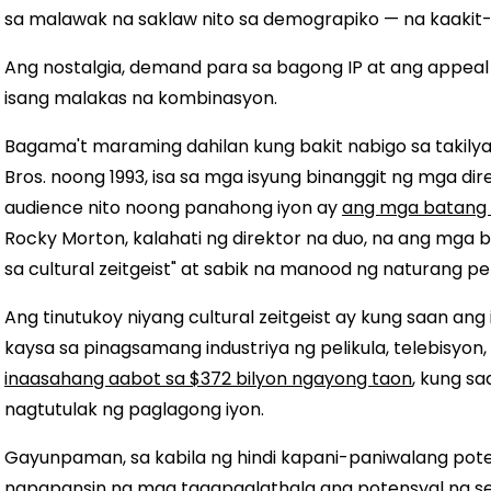
sa malawak na saklaw nito sa demograpiko — na kaakit-ak
Ang nostalgia, demand para sa bagong IP at ang appeal
isang malakas na kombinasyon.
Bagama't maraming dahilan kung bakit nabigo sa takil
Bros. noong 1993, isa sa mga isyung binanggit ng mga di
audience nito noong panahong iyon ay
ang mga batang 
Rocky Morton, kalahati ng direktor na duo, na ang mga b
sa cultural zeitgeist" at sabik na manood ng naturang pel
Ang tinutukoy niyang cultural zeitgeist ay kung saan ang
kaysa sa pinagsamang industriya ng pelikula, telebisyon,
inaasahang aabot sa $372 bilyon ngayong taon
, kung s
nagtutulak ng paglagong iyon.
Gayunpaman, sa kabila ng hindi kapani-paniwalang potens
napapansin ng mga tagapaglathala ang potensyal ng se