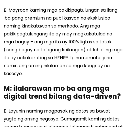
B: Mayroon kaming mga pakikipagtulungan sa ilang
iba pang premium na publikasyon na eksklusibo
naming kinakatawan sa merkado. Ang mga
pakikipagtulungang ito ay may magkakatulad na
mga bagay – ang mga ito ay 100% ligtas sa tatak
(isang bagay na talagang kailangan) at lahat ng mga
ito ay nakakarating sa HENRY. Ipinamamahagi rin
namin ang aming nilalaman sa mga kaugnay na
kasosyo.
M: ilalarawan mo ba ang mga
digital trend bilang data-driven?
B: Layunin naming magpasok ng datos sa bawat
yugto ng aming negosyo. Gumagamit kami ng datos
upang tumuon sa nilalamang talagang hinahangad at