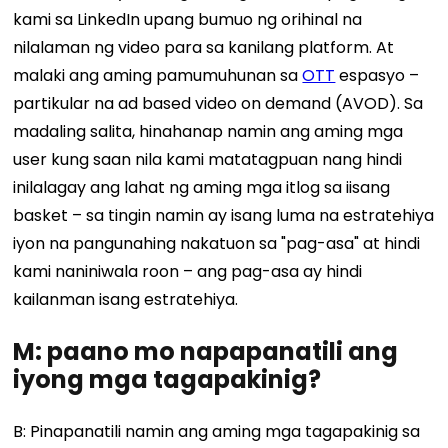
kami sa LinkedIn upang bumuo ng orihinal na
nilalaman ng video para sa kanilang platform. At
malaki ang aming pamumuhunan sa
OTT
espasyo –
partikular na ad based video on demand (AVOD). Sa
madaling salita, hinahanap namin ang aming mga
user kung saan nila kami matatagpuan nang hindi
inilalagay ang lahat ng aming mga itlog sa iisang
basket – sa tingin namin ay isang luma na estratehiya
iyon na pangunahing nakatuon sa "pag-asa" at hindi
kami naniniwala roon – ang pag-asa ay hindi
kailanman isang estratehiya.
M: paano mo napapanatili ang
iyong mga tagapakinig?
B: Pinapanatili namin ang aming mga tagapakinig sa