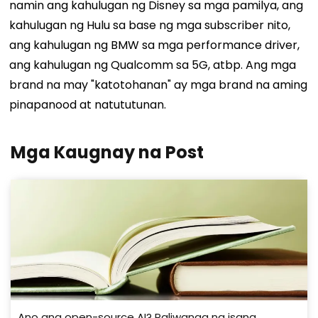
namin ang kahulugan ng Disney sa mga pamilya, ang
kahulugan ng Hulu sa base ng mga subscriber nito,
ang kahulugan ng BMW sa mga performance driver,
ang kahulugan ng Qualcomm sa 5G, atbp. Ang mga
brand na may "katotohanan" ay mga brand na aming
pinapanood at natututunan.
Mga Kaugnay na Post
Ano ang open-source AI? Paliwanag ng isang