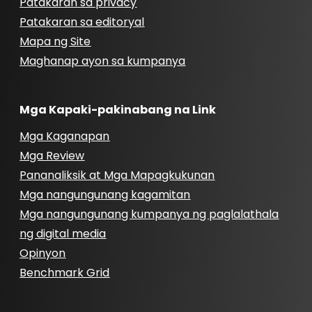
Patakaran sa privacy
Patakaran sa editoryal
Mapa ng Site
Maghanap ayon sa kumpanya
Mga Kapaki-pakinabang na Link
Mga Kaganapan
Mga Review
Pananaliksik at Mga Mapagkukunan
Mga nangungunang kagamitan
Mga nangungunang kumpanya ng paglalathala
ng digital media
Opinyon
Benchmark Grid