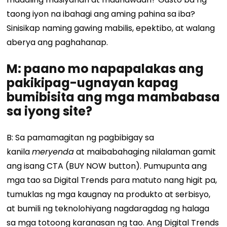
taong iyon na ibahagi ang aming pahina sa iba?
Sinisikap naming gawing mabilis, epektibo, at walang
aberya ang paghahanap.
M: paano mo napapalakas ang
pakikipag-ugnayan kapag
bumibisita ang mga mambabasa
sa iyong site?
B: Sa pamamagitan ng pagbibigay sa
kanila
meryenda
at maibabahaging nilalaman gamit
ang isang CTA (BUY NOW button). Pumupunta ang
mga tao sa Digital Trends para matuto nang higit pa,
tumuklas ng mga kaugnay na produkto at serbisyo,
at bumili ng teknolohiyang nagdaragdag ng halaga
sa mga totoong karanasan ng tao. Ang Digital Trends