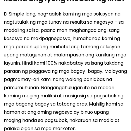
B: Simple lang, nag-aalok kami ng mga solusyon na
nagtutulak ng mga tunay na resulta sa negosyo – sa
madaling salita, paano man maghangad ang isang
kasosyo na makipagnegosyo, humahanap kami ng
mga paraan upang maihatid ang tamang solusyon
upang matugunan at malampasan ang kanilang mga
layunin. Hindi kami 100% nakabatay sa isang takdang
paraan ng paggawa ng mga bagay-bagay. Malayang
pagmamay-ari kami nang walang panlabas na
pamumuhunan. Nangangahulugan ito na maaari
kaming maging maliksi at masigasig sa pagsubok ng
mga bagong bagay sa totoong oras. Mahilig kami sa
hamon at ang aming negosyo ay binuo upang
maging handa sa pagsubok, nakatuon sa madla at
palakaibigan sa mga marketer.