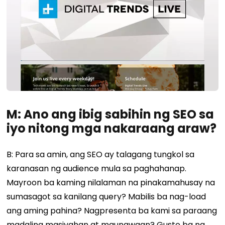
M: Ano ang ibig sabihin ng SEO sa
iyo nitong mga nakaraang araw?
B: Para sa amin, ang SEO ay talagang tungkol sa
karanasan ng audience mula sa paghahanap.
Mayroon ba kaming nilalaman na pinakamahusay na
sumasagot sa kanilang query? Mabilis ba nag-load
ang aming pahina? Nagpresenta ba kami sa paraang
madaling masiyahan at maunawaan? Gusto ba ng