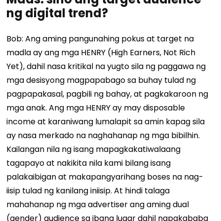
ng digital trend?
Bob: Ang aming pangunahing pokus at target na
madla ay ang mga HENRY (High Earners, Not Rich
Yet), dahil nasa kritikal na yugto sila ng paggawa ng
mga desisyong magpapabago sa buhay tulad ng
pagpapakasal, pagbili ng bahay, at pagkakaroon ng
mga anak. Ang mga HENRY ay may disposable
income at karaniwang lumalapit sa amin kapag sila
ay nasa merkado na naghahanap ng mga bibilhin.
Kailangan nila ng isang mapagkakatiwalaang
tagapayo at nakikita nila kami bilang isang
palakaibigan at makapangyarihang boses na nag-
iisip tulad ng kanilang iniisip. At hindi talaga
mahahanap ng mga advertiser ang aming dual
(gender) audience sa ibang lugar dahil napakababa