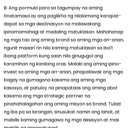
B: Ang pormula para sa tagumpay na aming
tinatamasa ay ang paglikha ng nilalamang karapat-
dapat sa mga destinasyon na malawakang
ipinamamahagi at madaling matuklasan. Mahahanap
ng mga tao ang aming brand sa aming mga ari-arian,
ngunit maaari rin nila kaming matuklasan sa iba't
ibang platform kung saan nila ginugugol ang
karamihan ng kanilang oras. Malaki ang aming ipino-
invest sa aming mga ari-arian, pinapalawak ang mga
bagay na gumagana kasama ang aming mga
kasosyo, at patuloy na pinapataas ang aming abot
kasama ang mga strategic partner na
pinahahalagahan ang aming misyon sa brand. Tulad
ng iba pa sa larangan, sinusukat namin ang lahat, at
mabilis kaming gumagawa ng mga desisyon at mas
mabilis na ipinapatupad.