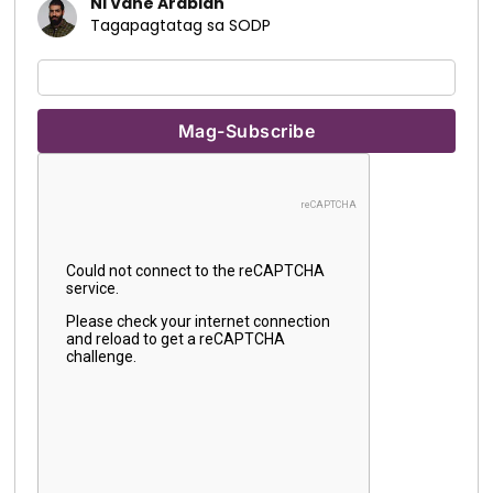
Ni Vahe Arabian
Tagapagtatag sa SODP