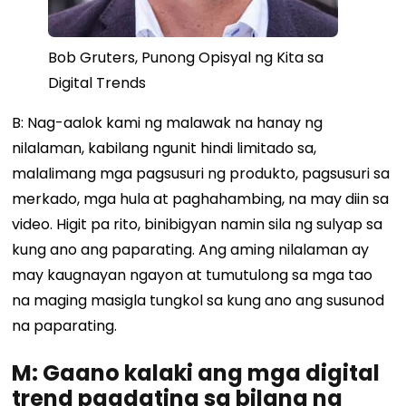
Bob Gruters, Punong Opisyal ng Kita sa
Digital Trends
B: Nag-aalok kami ng malawak na hanay ng
nilalaman, kabilang ngunit hindi limitado sa,
malalimang mga pagsusuri ng produkto, pagsusuri sa
merkado, mga hula at paghahambing, na may diin sa
video. Higit pa rito, binibigyan namin sila ng sulyap sa
kung ano ang paparating. Ang aming nilalaman ay
may kaugnayan ngayon at tumutulong sa mga tao
na maging masigla tungkol sa kung ano ang susunod
na paparating.
M: Gaano kalaki ang mga digital
trend pagdating sa bilang ng