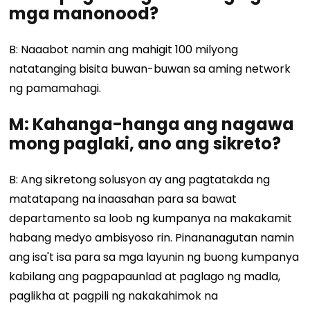
mga manonood?
B: Naaabot namin ang mahigit 100 milyong
natatanging bisita buwan-buwan sa aming network
ng pamamahagi.
M: Kahanga-hanga ang nagawa
mong paglaki, ano ang sikreto?
B: Ang sikretong solusyon ay ang pagtatakda ng
matatapang na inaasahan para sa bawat
departamento sa loob ng kumpanya na makakamit
habang medyo ambisyoso rin. Pinananagutan namin
ang isa't isa para sa mga layunin ng buong kumpanya
kabilang ang pagpapaunlad at paglago ng madla,
paglikha at pagpili ng nakakahimok na