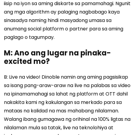
iisip na iyon sa aming diskarte sa pamamahagi. Ngunit
ang mga algorithm ay palaging nagbabago kaya
sinasadya naming hindi masyadong umasa sa
anumang social platform o partner para sa aming
paglago o tagumpay.
M: Ano ang lugar na pinaka-
excited mo?
B: Live na video! Dinoble namin ang aming pagsisikap
sa isang pang-araw-araw na live na palabas sa video
na ipinamamahagi sa lahat ng platform at OTT dahil
nakakita kami ng kakulangan sa merkado para sa
mataas na kalidad na mas mahabang nilalaman.
Walang ibang gumagawa ng orihinal na 100% ligtas na
nilalaman mula sa tatak, live na teknolohiya at