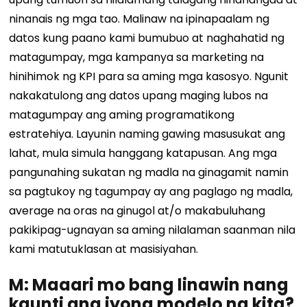
ninanais ng mga tao. Malinaw na ipinapaalam ng
datos kung paano kami bumubuo at naghahatid ng
matagumpay, mga kampanya sa marketing na
hinihimok ng KPI para sa aming mga kasosyo. Ngunit
nakakatulong ang datos upang maging lubos na
matagumpay ang aming programatikong
estratehiya. Layunin naming gawing masusukat ang
lahat, mula simula hanggang katapusan. Ang mga
pangunahing sukatan ng madla na ginagamit namin
sa pagtukoy ng tagumpay ay ang paglago ng madla,
average na oras na ginugol at/o makabuluhang
pakikipag-ugnayan sa aming nilalaman saanman nila
kami matutuklasan at masisiyahan.
M: Maaari mo bang linawin nang
kaunti ang iyong modelo ng kita?