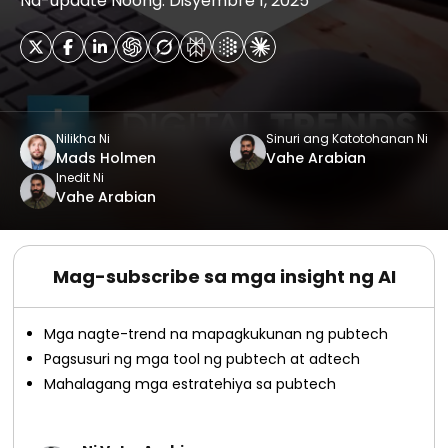
Na-update Noong: Disyembre 1, 2025
Nilikha Ni
Sinuri ang Katotohanan Ni
Mads Holmen
Vahe Arabian
Inedit Ni
Vahe Arabian
Mag-subscribe sa mga insight ng AI
Mga nagte-trend na mapagkukunan ng pubtech
Pagsusuri ng mga tool ng pubtech at adtech
Mahalagang mga estratehiya sa pubtech