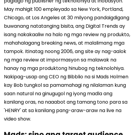
paglago ng publisher ng teknolohiya at inobasyon.
May mahigit 100 empleyado sa New York, Portland,
Chicago, at Los Angeles at 30 milyong pandaigdigang
buwanang natatanging bisita, ang Digital Trends ay
isang nakakaaliw na halo ng mga review ng produkto,
mahahalagang breaking news, at malalimang mga
tampok. Itinatag noong 2006, ang site ay nag-aalok
ng mga review at impormasyon sa malawak na
hanay ng mga produktong hinubog ng teknolohiya.
Nakipag-usap ang CEO ng Bibblio na si Mads Holmen
kay Bob tungkol sa pamamahagi ng nilalaman kung
saan natural na ginugugol ng iyong madla ang
kanilang oras, na naaabot ang tamang tono para sa
'HENRY' at sa kanilang pang-araw-araw na live na
video show.
Mads: sino ang target audience