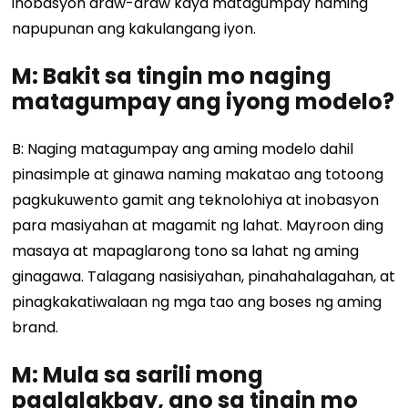
inobasyon araw-araw kaya matagumpay naming
napupunan ang kakulangang iyon.
M: Bakit sa tingin mo naging
matagumpay ang iyong modelo?
B: Naging matagumpay ang aming modelo dahil
pinasimple at ginawa naming makatao ang totoong
pagkukuwento gamit ang teknolohiya at inobasyon
para masiyahan at magamit ng lahat. Mayroon ding
masaya at mapaglarong tono sa lahat ng aming
ginagawa. Talagang nasisiyahan, pinahahalagahan, at
pinagkakatiwalaan ng mga tao ang boses ng aming
brand.
M: Mula sa sarili mong
paglalakbay, ano sa tingin mo