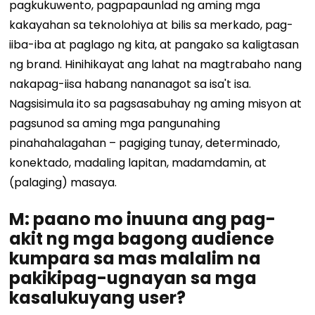
pagkukuwento, pagpapaunlad ng aming mga
kakayahan sa teknolohiya at bilis sa merkado, pag-
iiba-iba at paglago ng kita, at pangako sa kaligtasan
ng brand. Hinihikayat ang lahat na magtrabaho nang
nakapag-iisa habang nananagot sa isa't isa.
Nagsisimula ito sa pagsasabuhay ng aming misyon at
pagsunod sa aming mga pangunahing
pinahahalagahan – pagiging tunay, determinado,
konektado, madaling lapitan, madamdamin, at
(palaging) masaya.
M: paano mo inuuna ang pag-
akit ng mga bagong audience
kumpara sa mas malalim na
pakikipag-ugnayan sa mga
kasalukuyang user?