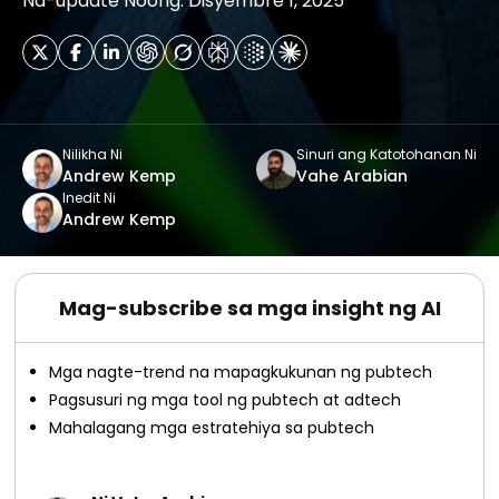
Na-update Noong: Disyembre 1, 2025
Nilikha Ni
Sinuri ang Katotohanan Ni
Andrew Kemp
Vahe Arabian
Inedit Ni
Andrew Kemp
Mag-subscribe sa mga insight ng AI
Mga nagte-trend na mapagkukunan ng pubtech
Pagsusuri ng mga tool ng pubtech at adtech
Mahalagang mga estratehiya sa pubtech