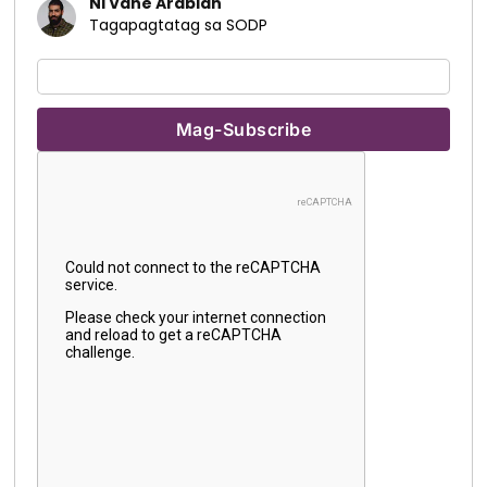
Ni Vahe Arabian
Tagapagtatag sa SODP