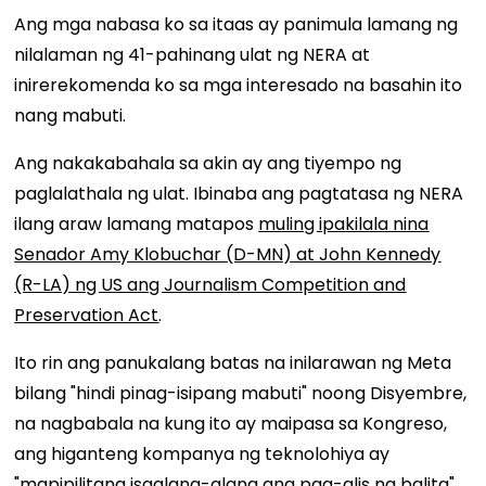
Ang mga nabasa ko sa itaas ay panimula lamang ng
nilalaman ng 41-pahinang ulat ng NERA at
inirerekomenda ko sa mga interesado na basahin ito
nang mabuti.
Ang nakakabahala sa akin ay ang tiyempo ng
paglalathala ng ulat. Ibinaba ang pagtatasa ng NERA
ilang araw lamang matapos
muling ipakilala nina
Senador Amy Klobuchar (D-MN) at John Kennedy
(R-LA) ng US ang Journalism Competition and
Preservation Act
.
Ito rin ang panukalang batas na inilarawan ng Meta
bilang "hindi pinag-isipang mabuti" noong Disyembre,
na nagbabala na kung ito ay maipasa sa Kongreso,
ang higanteng kompanya ng teknolohiya ay
"
mapipilitang isaalang-alang ang pag-alis ng balita
"