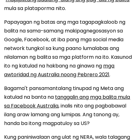
mula sa plataporma nito.
Papayagan ng batas ang mga tagapagkaloob ng
balita na sama-samang makipagnegosasyon sa
Google, Facebook, at iba pang mga social media
network tungkol sa kung paano lumalabas ang
nilalaman ng balita sa mga platform na ito. Kasunod
ito ng katulad na hakbang na ginawa ng
mga
awtoridad ng Australia noong Pebrero 2021
.
Bagama't pansamantalang tinupad ng Meta ang
katulad na banta na
tanggalin ang mga balita mula
sa Facebook Australia
, inalis nito ang pagbabawal
ilang araw lamang ang lumipas. Ang tanong ay,
handa ba itong magpatuloy sa US?
Kung paniniwalaan ang ulat ng NERA, wala talagang