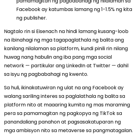
pamamagitan ng pagbabahagi ng nilalaman sa
Facebook ay katumbas lamang ng 1-1.5% ng kita
ng publisher.
Nagtalo rin si Eisenach na hindi lamang kusang-loob
na ibinahagi ng mga tagapaglathala ng balita ang
kanilang nilalaman sa platform, kundi pinili rin nilang
huwag nang habulin ang iba pang mga social
network — partikular ang LinkedIn at Twitter — dahil
sa isyu ng pagbabahagi ng kwento.
Sa huli, ikinakatuwiran ng ulat na ang Facebook ay
walang sariling interes sa paglalathala ng balita sa
platform nito at maaaring kumita ng mas maraming
pera sa pamamagitan ng pagkopya ng TikTok sa
panandaliang panahon at pagsasakatuparan ng
mga ambisyon nito sa metaverse sa pangmatagalan.