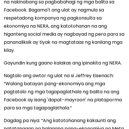
na nakinabang sa pagbabahagi ng mga balita sa
Facebook. Bagama't ang ulat ay nagmula sa
respetadong kompanya ng pagkonsulta sa
ekonomiya na NERA, ang katotohanan na ang
higanteng social media ay nagbayad ng pera para sa
pananaliksik ay tiyak na magtataas ng kanilang mga
kilay.
Gayundin kung gaano kalakas ang ipinakita ng NERA.
Nagtalo ang awtor ng ulat na si Jeffrey Eisenach:
“Walang batayan pang-ekonomiya ang mga
pagtatalo ng mga tagapaglathala ng balita na ang
Facebook ay isang 'dapat-mayroon' na plataporma
para sa mga tagapaglathala.”
Dagdag pa niya: “Ang katotohanang kakaunti ang
natatanggap na halagang pang-ekonomiya ng Meta