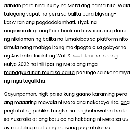
dahilan para hindi ituloy ng Meta ang banta nito. Wala
talagang sapat na pera sa balita para bigyang-
katwiran ang pagdadalamhati. Tiyak na
nagsusumikap ang Facebook na bawasan ang dami
ng nilalaman ng balita na lumalabas sa platform nito
simula nang mabigo itong makipagtalo sa gobyerno
ng Australia. Iniulat ng Wall Street Journal noong
Hulyo 2022 na
inililipat ng Meta ang mga
mapagkukunan mula sa balita
patungo sa ekonomiya
ng mga tagalikha.
Gayunpaman, higit pa sa kung gaano karaming pera
ang maaaring mawala ni Meta ang nakataya rito.
ang
pagtutol ng publiko tungkol sa pagbabawal sa balita
sa Australia
at ang katulad na hakbang ni Meta sa US
ay madaling maituring na isang pag-atake sa