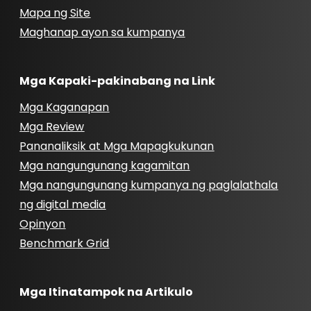
Mapa ng Site
Maghanap ayon sa kumpanya
Mga Kapaki-pakinabang na Link
Mga Kaganapan
Mga Review
Pananaliksik at Mga Mapagkukunan
Mga nangungunang kagamitan
Mga nangungunang kumpanya ng paglalathala
ng digital media
Opinyon
Benchmark Grid
Mga Itinatampok na Artikulo