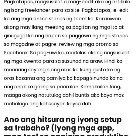
Pagkatapos, magsusulat o mag-eedit ako ng artikulo
ng isang freelancer para sa site. Pagkatapos, ie-edit
ko ang mga online stories ng team ko. Karaniwan
akong may ilang meeting sa pagitan ng mga ito at
ginugugol ko ang hapon sa paggawa ng mga stories
sa magazine at pagre-review ng mga promo sa
Facebook. Sa pag-uwi ko, madalas akong nagsusulat
ng mga kwento para sa susunod na araw. Hindi ko
maaaring sayangin ang oras ko kung gusto ko ng
oras kasama ang pamilya ko kapag sinundo ko na
ang anak ko galing sa paaralan. Kamakailan lang,
maaga akong natutulog dahil buntis ako kaya mas
mahalaga ang kahusayan kaysa dati.
Ano ang hitsura ng iyong setup
sa trabaho? (iyong mga app,