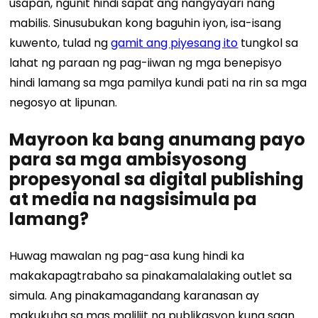
usapan, ngunit hindi sapat ang nangyayari nang
mabilis. Sinusubukan kong baguhin iyon, isa-isang
kuwento, tulad ng
gamit ang piyesang ito
tungkol sa
lahat ng paraan ng pag-iiwan ng mga benepisyo
hindi lamang sa mga pamilya kundi pati na rin sa mga
negosyo at lipunan.
Mayroon ka bang anumang payo
para sa mga ambisyosong
propesyonal sa digital publishing
at media na nagsisimula pa
lamang?
Huwag mawalan ng pag-asa kung hindi ka
makakapagtrabaho sa pinakamalalaking outlet sa
simula. Ang pinakamagandang karanasan ay
makukuha sa mas maliliit na publikasyon kung saan