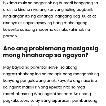
biktima mula sa pagpasok ng bumaril hanggang sa
oras na kinuha niya ang kanyang huling pagbaril.
Kinailangan ito ng kahanga-hangang pag-uulat at
disenyo at nagsalaysay ng isang mahalagang
kuwento sa isang moderno at nakakahimok na
paraan.
Ano ang problemang masigasig
mong hinaharap sa ngayon?
May bayad na parental leave. Isa akong
nagtatrabahong ina na malapit nang manganak ng
kanyang pangalawang anak, kaya ito ang nasa isip
ko, ngunit malaki rin ang epekto nito sa mga
mambabasa ng WorkingMother.com. Sa unang
pagkakataon, ito ay isang bipartisan, pambansang