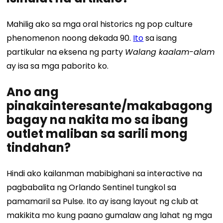
Mahilig ako sa mga oral historics ng pop culture
phenomenon noong dekada 90.
Ito
sa isang
partikular na eksena ng party
Walang kaalam-alam
ay isa sa mga paborito ko.
Ano ang
pinakainteresante/makabagong
bagay na nakita mo sa ibang
outlet maliban sa sarili mong
tindahan?
Hindi ako kailanman mabibighani sa interactive na
pagbabalita ng Orlando Sentinel tungkol sa
pamamaril sa Pulse. Ito ay isang layout ng club at
makikita mo kung paano gumalaw ang lahat ng mga