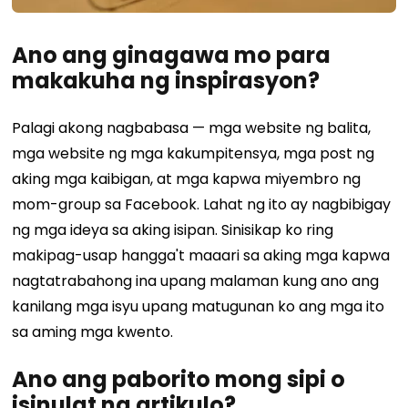
Ano ang ginagawa mo para
makakuha ng inspirasyon?
Palagi akong nagbabasa — mga website ng balita,
mga website ng mga kakumpitensya, mga post ng
aking mga kaibigan, at mga kapwa miyembro ng
mom-group sa Facebook. Lahat ng ito ay nagbibigay
ng mga ideya sa aking isipan. Sinisikap ko ring
makipag-usap hangga't maaari sa aking mga kapwa
nagtatrabahong ina upang malaman kung ano ang
kanilang mga isyu upang matugunan ko ang mga ito
sa aming mga kwento.
Ano ang paborito mong sipi o
isinulat na artikulo?