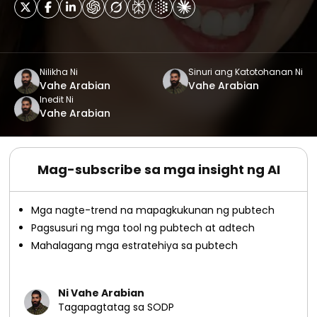
Nilikha Ni
Sinuri ang Katotohanan Ni
Vahe Arabian
Vahe Arabian
Inedit Ni
Vahe Arabian
Mag-subscribe sa mga insight ng AI
Mga nagte-trend na mapagkukunan ng pubtech
Pagsusuri ng mga tool ng pubtech at adtech
Mahalagang mga estratehiya sa pubtech
Ni Vahe Arabian
Tagapagtatag sa SODP