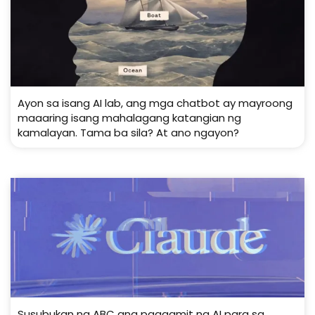
Ayon sa isang AI lab, ang mga chatbot ay mayroong
maaaring isang mahalagang katangian ng
kamalayan. Tama ba sila? At ano ngayon?
Susubukan ng ABC ang paggamit ng AI para sa