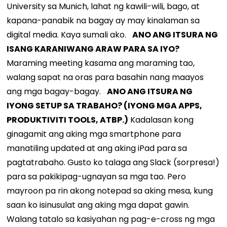
University sa Munich, lahat ng kawili-wili, bago, at
kapana-panabik na bagay ay may kinalaman sa
digital media. Kaya sumali ako.
ANO ANG ITSURA NG
ISANG KARANIWANG ARAW PARA SA IYO?
Maraming meeting kasama ang maraming tao,
walang sapat na oras para basahin nang maayos
ang mga bagay-bagay.
ANO ANG ITSURA NG
IYONG SETUP SA TRABAHO? (IYONG MGA APPS,
PRODUKTIVITI TOOLS, ATBP.)
Kadalasan kong
ginagamit ang aking mga smartphone para
manatiling updated at ang aking iPad para sa
pagtatrabaho. Gusto ko talaga ang Slack (sorpresa!)
para sa pakikipag-ugnayan sa mga tao. Pero
mayroon pa rin akong notepad sa aking mesa, kung
saan ko isinusulat ang aking mga dapat gawin.
Walang tatalo sa kasiyahan ng pag-e-cross ng mga