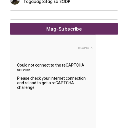
Tagapagtatag sa SODP