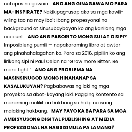
natapos na gawain.
ANO ANG GINAGAWA MO PARA
MA-INSPIRATE?
Nakikipag-usap ako sa mga kawili-
wiling tao na may iba't ibang propesyonal na
background at sinusubaybayan ko ang kanilang mga
account.
ANO ANG PABORITO MONG SULAT O SIPI?
Imposibleng pumili — napakaraming libro at awtor
ang pinahahalagahan ko. Para sa 2018, pipiliin ko ang
lirikong sipi ni Paul Celan na “Grow more Bitter. Be
more Light.”
ANO ANG PROBLEMA NA
MASINSINUGOD MONG HINAHANAP SA
KASALUKUYAN?
Pagbabawas ng laki ng mga
proyekto sa abot-kayang laki. Pagiging kontento sa
maraming maliliit na hakbang sa halip na isang
malaking hakbang.
MAY PAYO KA BA PARA SA MGA
AMBISYUSONG DIGITAL PUBLISHING AT MEDIA
PROFESSIONAL NA NAGSISIMULA PA LAMANG?