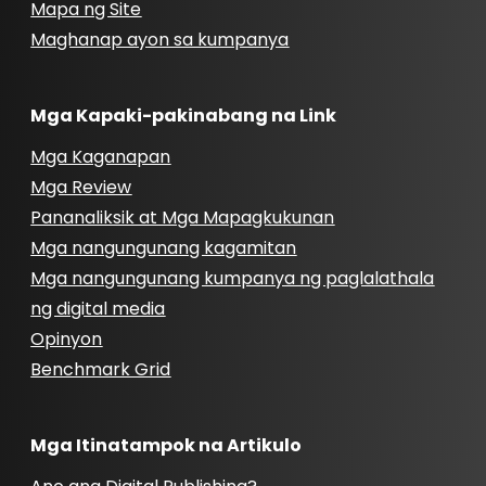
Mapa ng Site
Maghanap ayon sa kumpanya
Mga Kapaki-pakinabang na Link
Mga Kaganapan
Mga Review
Pananaliksik at Mga Mapagkukunan
Mga nangungunang kagamitan
Mga nangungunang kumpanya ng paglalathala
ng digital media
Opinyon
Benchmark Grid
Mga Itinatampok na Artikulo