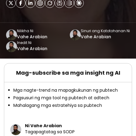
Nilikha Ni
Sinuri ang Katotohanan Ni
Vahe Arabian
Vahe Arabian
Inedit Ni
Vahe Arabian
Mag-subscribe sa mga insight ng AI
Mga nagte-trend na mapagkukunan ng pubtech
Pagsusuri ng mga tool ng pubtech at adtech
Mahalagang mga estratehiya sa pubtech
Ni Vahe Arabian
Tagapagtatag sa SODP