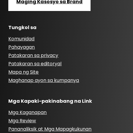
Maging Kasosyo sa Brand
Tungkol sa
Komunidad
Pahayagan
Patakaran sa privacy
Patakaran sa editoryal
Mapa ng Site
Maghanap ayon sa kumpanya
Mga Kapaki-pakinabang na Link
Mga Kaganapan
Mga Review
Pananaliksik at Mga Mapagkukunan