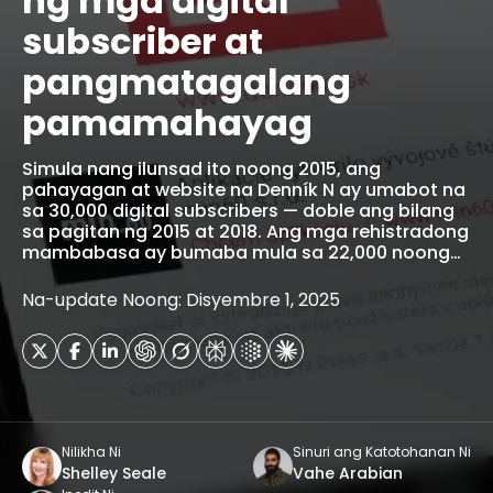
ng mga digital
subscriber at
pangmatagalang
pamamahayag
Simula nang ilunsad ito noong 2015, ang
pahayagan at website na Denník N ay umabot na
sa 30,000 digital subscribers — doble ang bilang
sa pagitan ng 2015 at 2018. Ang mga rehistradong
mambabasa ay bumaba mula sa 22,000 noong…
Na-update Noong: Disyembre 1, 2025
Nilikha Ni
Sinuri ang Katotohanan Ni
Shelley Seale
Vahe Arabian