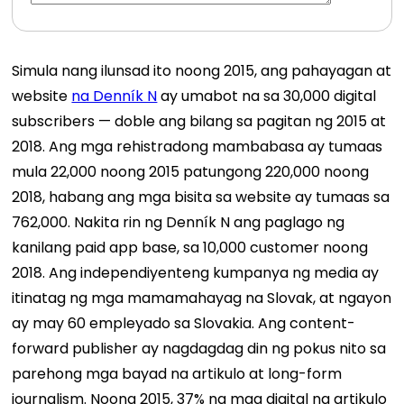
Simula nang ilunsad ito noong 2015, ang pahayagan at
website
na Denník N
ay umabot na sa 30,000 digital
subscribers — doble ang bilang sa pagitan ng 2015 at
2018. Ang mga rehistradong mambabasa ay tumaas
mula 22,000 noong 2015 patungong 220,000 noong
2018, habang ang mga bisita sa website ay tumaas sa
762,000. Nakita rin ng Denník N ang paglago ng
kanilang paid app base, sa 10,000 customer noong
2018. Ang independiyenteng kumpanya ng media ay
itinatag ng mga mamamahayag na Slovak, at ngayon
ay may 60 empleyado sa Slovakia. Ang content-
forward publisher ay nagdagdag din ng pokus nito sa
parehong mga bayad na artikulo at long-form
journalism. Noong 2015, 37% ng mga digital na artikulo