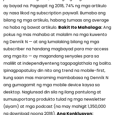
ay bayad na. Pagsapit ng 2018, 74% ng mga artikulo
ay nasa likod ng subscription paywall. Bumaba ang
bilang ng mga artikulo, habang tumaas ang average
na haba ng bawat artikulo.
Bakit Ito Mahalaga:
Ang
pokus ng mas mahaba at malalim na mga kuwento
ng Denník N — at ang lumalaking bilang ng mga
subscriber na handang magbayad para ma-access
ang mga ito — ay magandang senyales para sa
maliliit at independiyenteng tagapaglathala ng balita.
Ipinagpapatuloy din nito ang trend na mobile-first,
kung saan mas maraming mambabasa ng Denník N
ang gumagamit ng mga mobile device kaysa sa
desktop. Naglunsad din sila ng ilang pantulong at
sumusuportang produkto tulad ng mga newsletter
(siyam) at mga podcast (na may mahigit 1,350,000
na download noong 2018).
Ang Konklusyon: