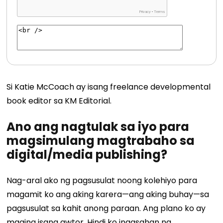
Si Katie McCoach ay isang freelance developmental
book editor sa KM Editorial.
Ano ang nagtulak sa iyo para
magsimulang magtrabaho sa
digital/media publishing?
Nag-aral ako ng pagsusulat noong kolehiyo para
magamit ko ang aking karera—ang aking buhay—sa
pagsusulat sa kahit anong paraan. Ang plano ko ay
maging isang awtor. Hindi ko inaasahan na