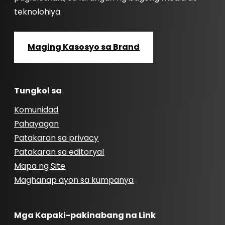
teknolohiya.
Maging Kasosyo sa Brand
Tungkol sa
Komunidad
Pahayagan
Patakaran sa privacy
Patakaran sa editoryal
Mapa ng Site
Maghanap ayon sa kumpanya
Mga Kapaki-pakinabang na Link