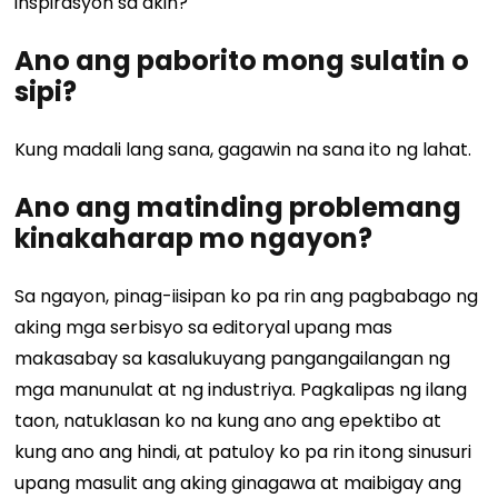
inspirasyon sa akin?
Ano ang paborito mong sulatin o
sipi?
Kung madali lang sana, gagawin na sana ito ng lahat.
Ano ang matinding problemang
kinakaharap mo ngayon?
Sa ngayon, pinag-iisipan ko pa rin ang pagbabago ng
aking mga serbisyo sa editoryal upang mas
makasabay sa kasalukuyang pangangailangan ng
mga manunulat at ng industriya. Pagkalipas ng ilang
taon, natuklasan ko na kung ano ang epektibo at
kung ano ang hindi, at patuloy ko pa rin itong sinusuri
upang masulit ang aking ginagawa at maibigay ang