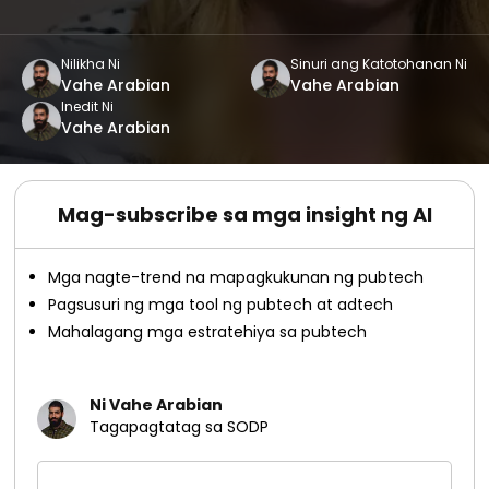
Nilikha Ni
Sinuri ang Katotohanan Ni
Vahe Arabian
Vahe Arabian
Inedit Ni
Vahe Arabian
Mag-subscribe sa mga insight ng AI
Mga nagte-trend na mapagkukunan ng pubtech
Pagsusuri ng mga tool ng pubtech at adtech
Mahalagang mga estratehiya sa pubtech
Ni Vahe Arabian
Tagapagtatag sa SODP