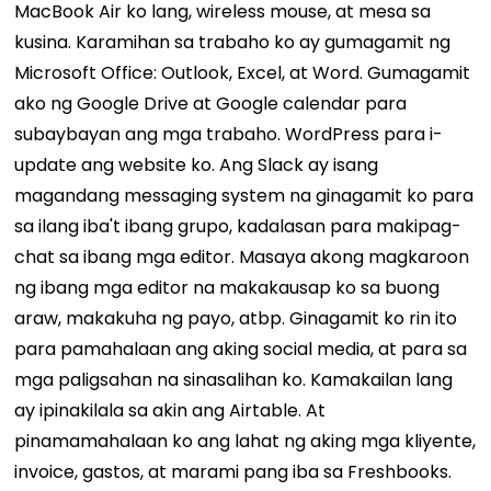
MacBook Air ko lang, wireless mouse, at mesa sa
kusina. Karamihan sa trabaho ko ay gumagamit ng
Microsoft Office: Outlook, Excel, at Word. Gumagamit
ako ng Google Drive at Google calendar para
subaybayan ang mga trabaho. WordPress para i-
update ang website ko. Ang Slack ay isang
magandang messaging system na ginagamit ko para
sa ilang iba't ibang grupo, kadalasan para makipag-
chat sa ibang mga editor. Masaya akong magkaroon
ng ibang mga editor na makakausap ko sa buong
araw, makakuha ng payo, atbp. Ginagamit ko rin ito
para pamahalaan ang aking social media, at para sa
mga paligsahan na sinasalihan ko. Kamakailan lang
ay ipinakilala sa akin ang Airtable. At
pinamamahalaan ko ang lahat ng aking mga kliyente,
invoice, gastos, at marami pang iba sa Freshbooks.