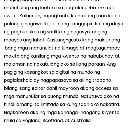
mahuhulog ang loob ko sa pagtulong
iba pa
mga
awtor. Kalaunan, napagtanto ko na ilang taon ko na
palang ginagawa ito, at nang tanggapin ko ang ideya
ng pagbubukas ng sarili kong negosyo, naging
maayos ang lahat. Gustung-gusto kong makita ang
ibang mga manunulat na lumago at magtagumpay,
makita ang kanilang mga kwento na nabubuhay, at
malaman na nakatulong ako sa ilang paraan. Ang
pagiging kasangkot sa digital na mundo ng
paglalathala ay nagpapasaya sa aking trabaho
bilang isang editor dahil mayroon akong access sa
mga manunulat sa buong mundo. Natutuwa ako na
hindi lamang ito limitado sa kung saan ako nakatira.
Nagkaroon ako ng mga kahanga-hangang kliyente
mula sa England, Scotland, at Australia.