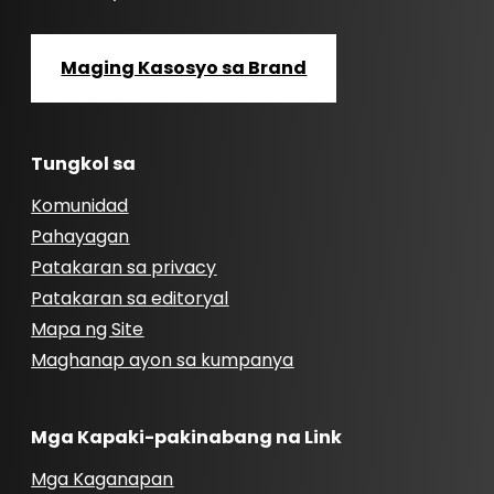
Maging Kasosyo sa Brand
Tungkol sa
Komunidad
Pahayagan
Patakaran sa privacy
Patakaran sa editoryal
Mapa ng Site
Maghanap ayon sa kumpanya
Mga Kapaki-pakinabang na Link
Mga Kaganapan