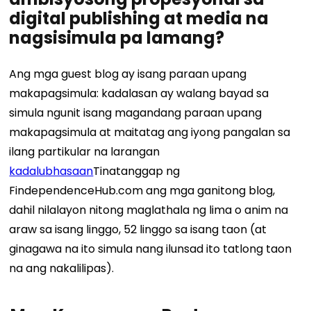
digital publishing at media na
nagsisimula pa lamang?
Ang mga guest blog ay isang paraan upang
makapagsimula: kadalasan ay walang bayad sa
simula ngunit isang magandang paraan upang
makapagsimula at maitatag ang iyong pangalan sa
ilang partikular na larangan
kadalubhasaan
Tinatanggap ng
FindependenceHub.com ang mga ganitong blog,
dahil nilalayon nitong maglathala ng lima o anim na
araw sa isang linggo, 52 linggo sa isang taon (at
ginagawa na ito simula nang ilunsad ito tatlong taon
na ang nakalilipas).