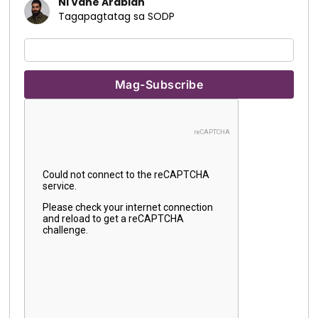
Ni Vahe Arabian
Tagapagtatag sa SODP