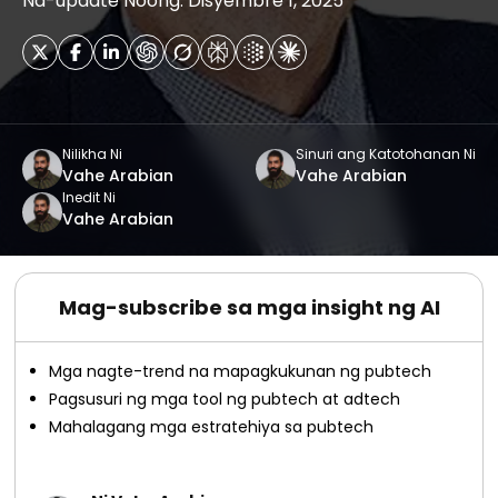
Na-update Noong: Disyembre 1, 2025
Nilikha Ni
Sinuri ang Katotohanan Ni
Vahe Arabian
Vahe Arabian
Inedit Ni
Vahe Arabian
Mag-subscribe sa mga insight ng AI
Mga nagte-trend na mapagkukunan ng pubtech
Pagsusuri ng mga tool ng pubtech at adtech
Mahalagang mga estratehiya sa pubtech