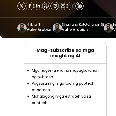
Nilikha Ni
Sinuri ang Katotohanan Ni
In
Vahe Arabian
Vahe Arabian
V
Mag-subscribe sa mga
insight ng AI
Mga nagte-trend na mapagkukunan
ng pubtech
Pagsusuri ng mga tool ng pubtech
at adtech
Mahalagang mga estratehiya sa
pubtech