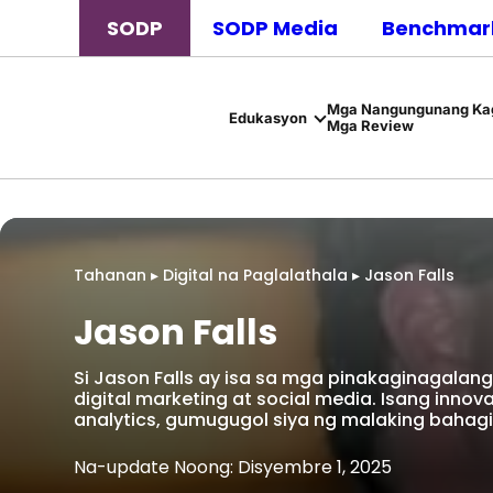
SODP
SODP Media
Benchmark
Mga Nangungunang Kag
Edukasyon
Mga Review
Tahanan
▸
Digital na Paglalathala
▸
Jason Falls
Jason Falls
Si Jason Falls ay isa sa mga pinakaginagalang 
digital marketing at social media. Isang innova
analytics, gumugugol siya ng malaking bahag
Na-update Noong: Disyembre 1, 2025