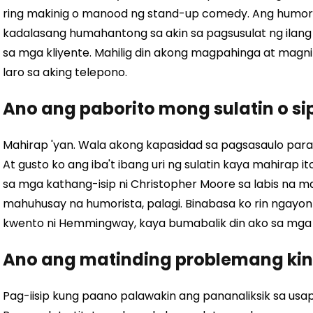
ring makinig o manood ng stand-up comedy. Ang humor
kadalasang humahantong sa akin sa pagsusulat ng ilang 
sa mga kliyente. Mahilig din akong magpahinga at magn
laro sa aking telepono.
Ano ang paborito mong sulatin o si
Mahirap 'yan. Wala akong kapasidad sa pagsasaulo para
At gusto ko ang iba't ibang uri ng sulatin kaya mahirap 
sa mga kathang-isip ni Christopher Moore sa labis na 
mahuhusay na humorista, palagi. Binabasa ko rin ngayon
kwento ni Hemmingway, kaya bumabalik din ako sa mga
Ano ang matinding problemang ki
Pag-iisip kung paano palawakin ang pananaliksik sa us