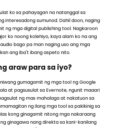
ulat ko sa pahayagan na natanggal sa
mang interesadong sumunod. Dahil doon, naging
 ng mga digital publishing tool. Nagkaroon
or ko noong kolehiyo, kaya alam ko na ang
 audio bago pa man naging uso ang mga
kan ang iba't ibang aspeto nito.
ng araw para sa iyo?
aniwang gumagamit ng mga tool ng Google
la at pagsusulat sa Evernote, ngunit maaari
agsulat ng mas mahalaga at nakatuon sa
mamagitan ng ilang mga tool sa pakikinig sa
alas kong ginagamit nitong mga nakaraang
ang ginagawa nang direkta sa kani-kanilang