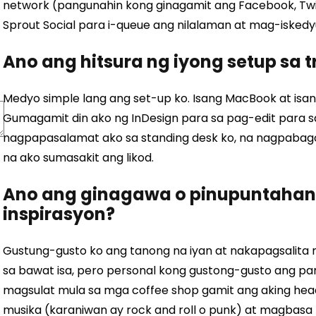
network (pangunahin kong ginagamit ang Facebook, Twit
Sprout Social para i-queue ang nilalaman at mag-iskedy
Ano ang hitsura ng iyong setup sa 
Medyo simple lang ang set-up ko. Isang MacBook at isan
Gumagamit din ako ng InDesign para sa pag-edit para sa 
nagpapasalamat ako sa standing desk ko, na nagpabago s
na ako sumasakit ang likod.
Ano ang ginagawa o pinupuntaha
inspirasyon?
Gustung-gusto ko ang tanong na iyan at nakapagsalita n
sa bawat isa, pero personal kong gustong-gusto ang p
magsulat mula sa mga coffee shop gamit ang aking hea
musika (karaniwan ay rock and roll o punk) at magbasa la