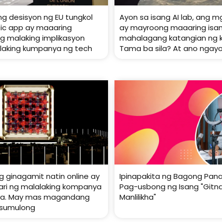
ng desisyon ng EU tungkol
Ayon sa isang AI lab, ang 
ffic app ay maaaring
ay mayroong maaaring isa
 malaking implikasyon
mahalagang katangian ng 
laking kumpanya ng tech
Tama ba sila? At ano ngay
g ginagamit natin online ay
Ipinapakita ng Bagong Panan
i ng malalaking kompanya
Pag-usbong ng Isang "Gitna
iya. May mas magandang
Manlilikha"
 sumulong