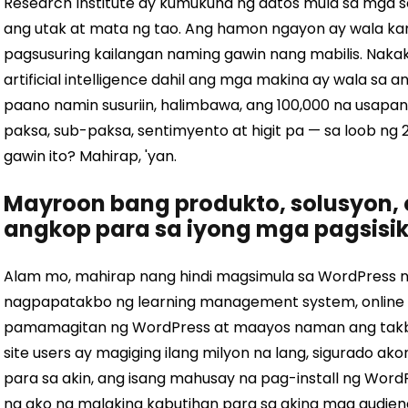
Research Institute ay kumukuha ng datos mula sa mga soci
ang utak at mata ng tao. Ang hamon ngayon ay wala ka
pagsusuring kailangan naming gawin nang mabilis. Nak
artificial intelligence dahil ang mga makina ay wala sa a
paano namin susuriin, halimbawa, ang 100,000 na usapan
paksa, sub-paksa, sentimyento at higit pa — sa loob ng
gawin ito? Mahirap, 'yan.
Mayroon bang produkto, solusyon, o
angkop para sa iyong mga pagsisika
Alam mo, mahirap nang hindi magsimula sa WordPress n
nagpapatakbo ng learning management system, online s
pamamagitan ng WordPress at maayos naman ang takbo n
site users ay magiging ilang milyon na lang, sigurado
para sa akin, ang isang mahusay na pag-install ng Wo
na ako ng malaking kabutihan para sa aking mga audien