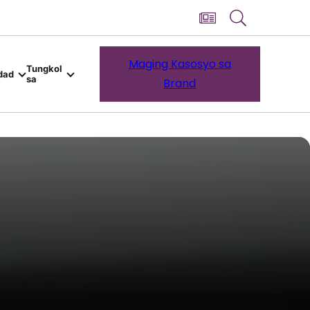
Maging Kasosyo sa
Tungkol
dad
sa
Brand