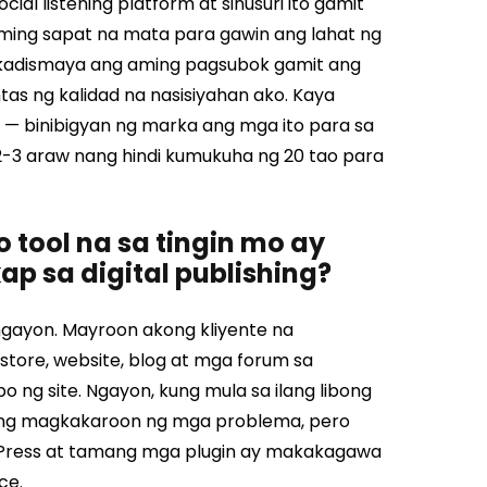
al listening platform at sinusuri ito gamit
ming sapat na mata para gawin ang lahat ng
akadismaya ang aming pagsubok gamit ang
ntas ng kalidad na nasisiyahan ako. Kaya
 — binibigyan ng marka ang mga ito para sa
 2-3 araw nang hindi kumukuha ng 20 tao para
 tool na sa tingin mo ay
p sa digital publishing?
gayon. Mayroon akong kliyente na
tore, website, blog at mga forum sa
g site. Ngayon, kung mula sa ilang libong
 akong magkakaroon ng mga problema, pero
rdPress at tamang mga plugin ay makakagawa
ce.