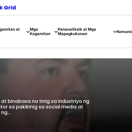
 Grid
amitan at
Mga
Pananaliksik at Mga
Komuni
Kagamitan
Mapagkukunan
at binabasa na tinig sa industriya ng
tor sa pakikinig sa social media at
i ng…