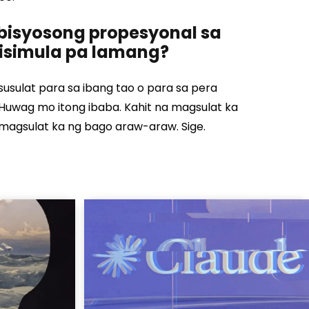
bisyosong propesyonal sa
sisimula pa lamang?
usulat para sa ibang tao o para sa pera
Huwag mo itong ibaba. Kahit na magsulat ka
 magsulat ka ng bago araw-araw. Sige.