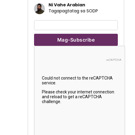
Ni Vahe Arabian
Tagapagtatag sa SODP