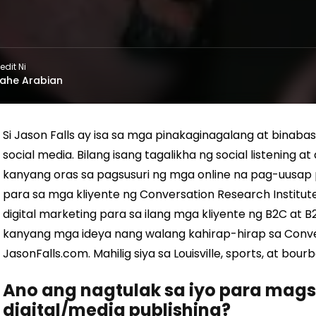
edit Ni
ahe Arabian
Si Jason Falls ay isa sa mga pinakaginagalang at binabasa
social media. Bilang isang tagalikha ng social listening at
kanyang oras sa pagsusuri ng mga online na pag-uusa
para sa mga kliyente ng Conversation Research Institut
digital marketing para sa ilang mga kliyente ng B2C at B2
kanyang mga ideya nang walang kahirap-hirap sa Conv
JasonFalls.com. Mahilig siya sa Louisville, sports, at bourb
Ano ang nagtulak sa iyo para ma
digital/media publishing?