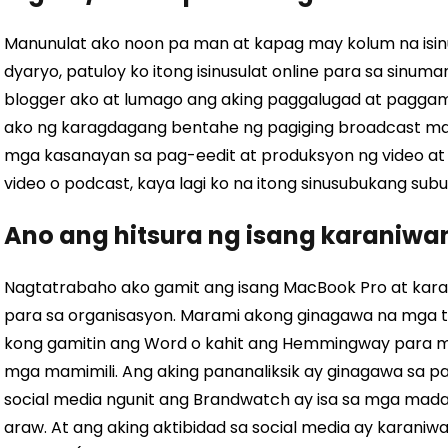
Manunulat ako noon pa man at kapag may kolum na isin
dyaryo, patuloy ko itong isinusulat online para sa sinu
blogger ako at lumago ang aking paggalugad at paggamit
ako ng karagdagang bentahe ng pagiging broadcast maj
mga kasanayan sa pag-eedit at produksyon ng video at
video o podcast, kaya lagi ko na itong sinusubukang subu
Ano ang hitsura ng isang karaniwa
Nagtatrabaho ako gamit ang isang MacBook Pro at kar
para sa organisasyon. Marami akong ginagawa na mga ta
kong gamitin ang Word o kahit ang Hemmingway para m
mga mamimili. Ang aking pananaliksik ay ginagawa sa pa
social media ngunit ang Brandwatch ay isa sa mga mad
araw. At ang aking aktibidad sa social media ay karaniw