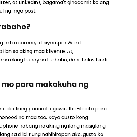
ter, at LinkedIn), bagama't ginagamit ko ang
ul ng mga post.
trabaho?
g extra screen, at siyempre Word.
ilan sa aking mga kliyente. At,
a aking buhay sa trabaho, dahil halos hindi
n mo para makakuha ng
a ako kung paano ito gawin. Iba-iba ito para
anonood ng mga tao. Kaya gusto kong
dphone habang nakikinig ng ilang masiglang
ng sa silid. Kung nahihirapan ako, gusto ko