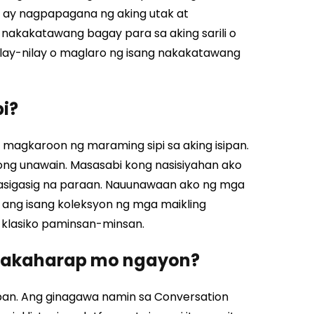
 ay nagpapagana ng aking utak at
nakakatawang bagay para sa aking sarili o
ilay-nilay o maglaro ng isang nakakatawang
pi?
 magkaroon ng maraming sipi sa aking isipan.
itong unawain. Masasabi kong nasisiyahan ako
masigasig na paraan. Nauunawaan ako ng mga
 ang isang koleksyon ng mga maikling
 klasiko paminsan-minsan.
nakaharap mo ngayon?
apan. Ang ginagawa namin sa Conversation