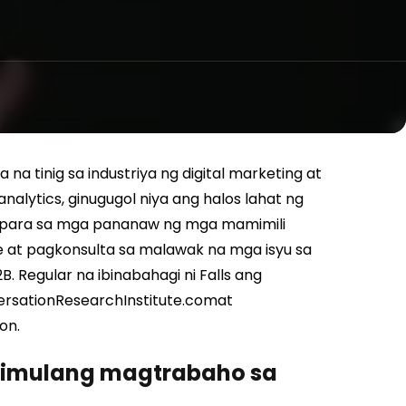
 na tinig sa industriya ng digital marketing at
 analytics, ginugugol niya ang halos lahat ng
p para sa mga pananaw ng mga mamimili
e at pagkonsulta sa malawak na mga isyu sa
B. Regular na ibinabahagi ni Falls ang
ersationResearchInstitute.com
at
on.
gsimulang magtrabaho sa