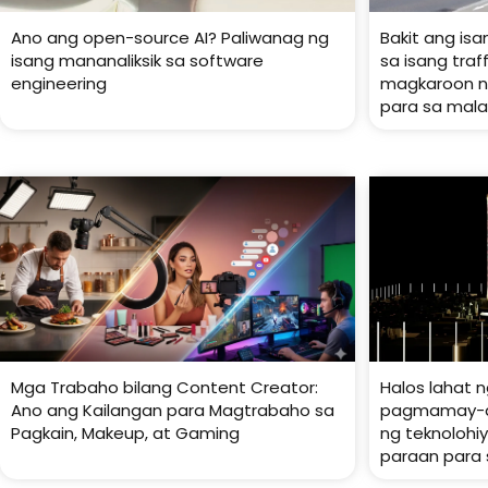
Ano ang open-source AI? Paliwanag ng
Bakit ang isa
isang mananaliksik sa software
sa isang tra
engineering
magkaroon ng
para sa mala
Mga Trabaho bilang Content Creator:
Halos lahat n
Ano ang Kailangan para Magtrabaho sa
pagmamay-ar
Pagkain, Makeup, at Gaming
ng teknoloh
paraan para