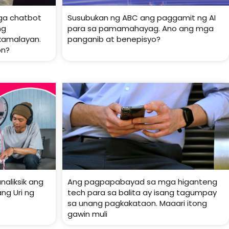
mga chatbot
Susubukan ng ABC ang paggamit ng AI
ng
para sa pamamahayag. Ano ang mga
kamalayan.
panganib at benepisyo?
on?
aliksik ang
Ang pagpapabayad sa mga higanteng
ng Uri ng
tech para sa balita ay isang tagumpay
sa unang pagkakataon. Maaari itong
gawin muli