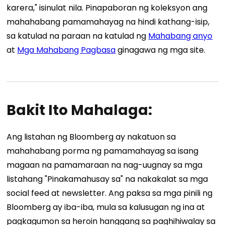
karera," isinulat nila. Pinapaboran ng koleksyon ang
mahahabang pamamahayag na hindi kathang-isip,
sa katulad na paraan na katulad ng
Mahabang anyo
at
Mga Mahabang Pagbasa
ginagawa ng mga site.
Bakit Ito Mahalaga:
Ang listahan ng Bloomberg ay nakatuon sa
mahahabang porma ng pamamahayag sa isang
magaan na pamamaraan na nag-uugnay sa mga
listahang "Pinakamahusay sa" na nakakalat sa mga
social feed at newsletter. Ang paksa sa mga pinili ng
Bloomberg ay iba-iba, mula sa kalusugan ng ina at
pagkagumon sa heroin hanggang sa paghihiwalay sa