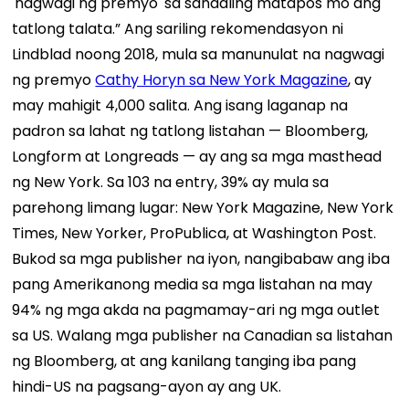
'nagwagi ng premyo' sa sandaling matapos mo ang
tatlong talata.” Ang sariling rekomendasyon ni
Lindblad noong 2018, mula sa manunulat na nagwagi
ng premyo
Cathy Horyn sa New York Magazine
, ay
may mahigit 4,000 salita. Ang isang laganap na
padron sa lahat ng tatlong listahan — Bloomberg,
Longform at Longreads — ay ang sa mga masthead
ng New York. Sa 103 na entry, 39% ay mula sa
parehong limang lugar: New York Magazine, New York
Times, New Yorker, ProPublica, at Washington Post.
Bukod sa mga publisher na iyon, nangibabaw ang iba
pang Amerikanong media sa mga listahan na may
94% ng mga akda na pagmamay-ari ng mga outlet
sa US. Walang mga publisher na Canadian sa listahan
ng Bloomberg, at ang kanilang tanging iba pang
hindi-US na pagsang-ayon ay ang UK.