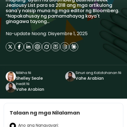
Jealousy List para sa 2018 ang mga artikulong
sana'y naisip muna ng mga editor ng Bloomberg.
“Napakahusay ng pamamahayag kaya't
ginagawa tayong…
Na-update Noong: Disyembre 1, 2025
Nilikha Ni
Sinuri ang Katotohanan Ni
Shelley Seale
Vahe Arabian
Inedit Ni
Vahe Arabian
Talaan ng mga Nilalaman
Ano ang Nangyayari: