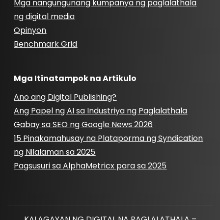
Mga nangungunang kumpanya ng paglalathala
ng digital media
Opinyon
Benchmark Grid
Mga Itinatampok na Artikulo
Ano ang Digital Publishing?
Ang Papel ng AI sa Industriya ng Paglalathala
Gabay sa SEO ng Google News 2026
15 Pinakamahusay na Plataporma ng Syndication
ng Nilalaman sa 2025
Pagsusuri sa AlphaMetricx para sa 2025
KALAGAYAN NG DIGITAL NA PAGLALATHALA –