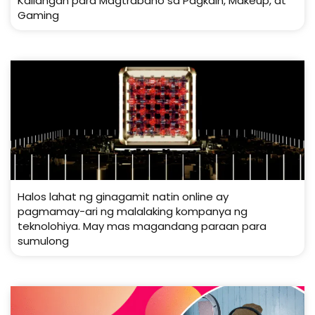
Kailangan para Magtrabaho sa Pagkain, Makeup, at
Gaming
Halos lahat ng ginagamit natin online ay
pagmamay-ari ng malalaking kompanya ng
teknolohiya. May mas magandang paraan para
sumulong