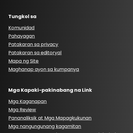
Tungkol sa
Komunidad
Pahayagan
Patakaran sa privacy
Patakaran sa editoryal
Mapa ng Site
Maghanap ayon sa kumpanya
Mga Kapaki-pakinabang na Link
Mga Kaganapan
Mga Review
Pananaliksik at Mga Mapagkukunan
Mga nangungunang kagamitan