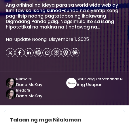
Ang orihinal na ideya para sa world wide web ay
lumitaw sa isang sunod-sunod na siyentipikong
pag-iisip noong pagtatapos ng Ikalawang
Digmaang Pandaigdig. Nagsimula ito sa isang
hipotetikal na makina na tinatawag na…
Na-update Noong: Disyembre 1, 2025
Nilikha Ni
Sinuri ang Katotohanan Ni
Dana McKay
Ang Usapan
Inedit Ni
Dana McKay
Talaan ng mga Nilalaman