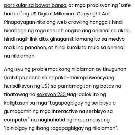
partikular sa bawat bansa
, at mga probisyon ng "safe
harbor" ng
US Digital Millenium Copyright Act
.
Pinapayagan nito ang web crawling hangga't hindi
binabago ng mga search engine ang orihinal na akda,
hindi nagli-link dito, ginagamit lamang ito sa medyo
maikling panahon, at hindi kumikita mula sa orihinal
na nilalaman.
Ang isyu ng problematikong nilalaman ay tinugunan
(kahit papaano sa napaka-maimpluwensyang
hurisdiksyon ng US) sa pamamagitan ng batas na
tinatawag na
Seksyon 230.
Nag-aalok ito ng
kaligtasan sa mga "tagapagbigay ng serbisyo o
gumagamit ng mga interactive na serbisyo sa
computer" na naghahatid ng impormasyong
"ibinibigay ng ibang tagapagbigay ng nilalaman".