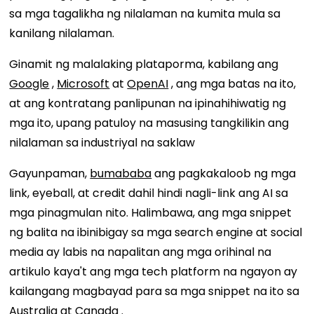
sa mga tagalikha ng nilalaman na kumita mula sa
kanilang nilalaman.
Ginamit ng malalaking plataporma, kabilang ang
Google
,
Microsoft
at
OpenAI
, ang mga batas na ito,
at ang kontratang panlipunan na ipinahihiwatig ng
mga ito, upang patuloy na masusing tangkilikin ang
nilalaman sa industriyal na saklaw
Gayunpaman,
bumababa
ang pagkakaloob ng mga
link, eyeball, at credit dahil hindi nagli-link ang AI sa
mga pinagmulan nito. Halimbawa, ang mga snippet
ng balita na ibinibigay sa mga search engine at social
media ay labis na napalitan ang mga orihinal na
artikulo kaya't ang mga tech platform na ngayon ay
kailangang magbayad para sa mga snippet na ito sa
Australia
at
Canada
.