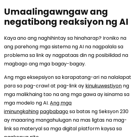
Umaalingawngaw ang
negatibong reaksiyon ng AI
Kaya ano ang naghihintay sa hinaharap? Ironiko na
ang parehong mga sistema ng AI na nagpalala sa
problema sa link ay nagpataas din ng posibilidad na
magbago ang mga bagay-bagay.
Ang mga eksepsiyon sa karapatang-ari na nalalapat
para sa pag-crawl at pag-link ay
kinukuwestiyon
ng
mga malikhaing tao na ang mga gawa ay isinama sa
mga modelo ng AI.
Ang mga
iminungkahing
pagbabago
sa batas ng Seksyon 230
ay maaaring mangahulugan na mas ligtas na mag-
link sa materyal sa mga digital platform kaysa sa