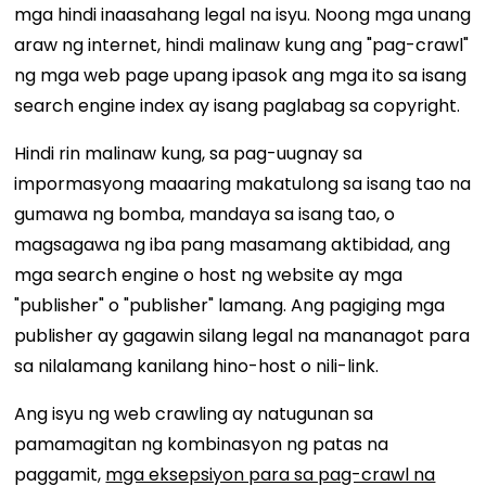
mga hindi inaasahang legal na isyu. Noong mga unang
araw ng internet, hindi malinaw kung ang "pag-crawl"
ng mga web page upang ipasok ang mga ito sa isang
search engine index ay isang paglabag sa copyright.
Hindi rin malinaw kung, sa pag-uugnay sa
impormasyong maaaring makatulong sa isang tao na
gumawa ng bomba, mandaya sa isang tao, o
magsagawa ng iba pang masamang aktibidad, ang
mga search engine o host ng website ay mga
"publisher" o "publisher" lamang. Ang pagiging mga
publisher ay gagawin silang legal na mananagot para
sa nilalamang kanilang hino-host o nili-link.
Ang isyu ng web crawling ay natugunan sa
pamamagitan ng kombinasyon ng patas na
paggamit,
mga eksepsiyon para sa pag-crawl na