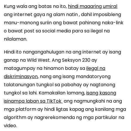
Kung wala ang batas na ito,
hindi maaaring umiral
ang internet gaya ng alam natin , dahil imposibleng
manu-manong suriin ang bawat pahinang naka-link
o bawat post sa social media para sa ilegal na
nilalaman.
Hindi ito nangangahulugan na ang internet ay isang
ganap na Wild West. Ang Seksyon 230 ay
matagumpay na hinamon batay sa
ilegal na
diskriminasyon
, nang ang isang mandatoryong
talatanungan tungkol sa pabahay ay nagtanong
tungkol sa lahi. Kamakailan lamang,
isang kasong
isinampa laban sa TikTok
ang nagmungkahi na ang
mga platform ay hindi ligtas kapag ang kanilang mga
algorithm ay nagrerekomenda ng mga partikular na
video.