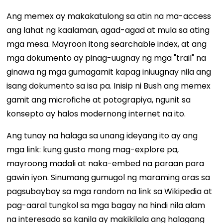
Ang memex ay makakatulong sa atin na ma-access
ang lahat ng kaalaman, agad-agad at mula sa ating
mga mesa. Mayroon itong searchable index, at ang
mga dokumento ay pinag-uugnay ng mga "trail" na
ginawa ng mga gumagamit kapag iniuugnay nila ang
isang dokumento sa isa pa. Inisip ni Bush ang memex
gamit ang microfiche at potograpiya, ngunit sa
konsepto ay halos modernong internet na ito.
Ang tunay na halaga sa unang ideyang ito ay ang
mga link: kung gusto mong mag-explore pa,
mayroong madali at naka-embed na paraan para
gawin iyon. Sinumang gumugol ng maraming oras sa
pagsubaybay sa mga random na link sa Wikipedia at
pag-aaral tungkol sa mga bagay na hindi nila alam
na interesado sa kanila ay makikilala ang halagang