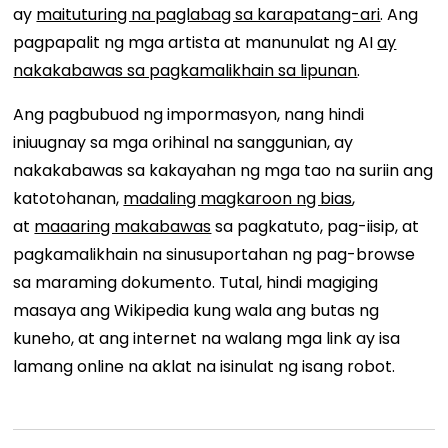
ay
maituturing na paglabag sa karapatang-ari
. Ang
pagpapalit ng mga artista at manunulat ng AI
ay
nakakabawas sa pagkamalikhain sa lipunan
.
Ang pagbubuod ng impormasyon, nang hindi
iniuugnay sa mga orihinal na sanggunian, ay
nakakabawas sa kakayahan ng mga tao na suriin ang
katotohanan,
madaling magkaroon ng bias
,
at
maaaring makabawas
sa pagkatuto, pag-iisip, at
pagkamalikhain na sinusuportahan ng pag-browse
sa maraming dokumento. Tutal, hindi magiging
masaya ang Wikipedia kung wala ang butas ng
kuneho, at ang internet na walang mga link ay isa
lamang online na aklat na isinulat ng isang robot.