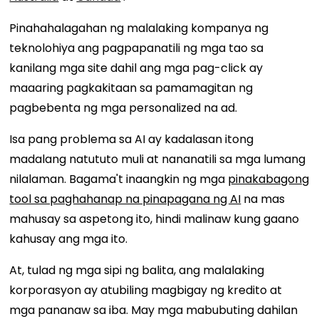
Pinahahalagahan ng malalaking kompanya ng
teknolohiya ang pagpapanatili ng mga tao sa
kanilang mga site dahil ang mga pag-click ay
maaaring pagkakitaan sa pamamagitan ng
pagbebenta ng mga personalized na ad.
Isa pang problema sa AI ay kadalasan itong
madalang natututo muli at nananatili sa mga lumang
nilalaman. Bagama't inaangkin ng mga
pinakabagong
tool sa paghahanap na pinapagana ng AI
na mas
mahusay sa aspetong ito, hindi malinaw kung gaano
kahusay ang mga ito.
At, tulad ng mga sipi ng balita, ang malalaking
korporasyon ay atubiling magbigay ng kredito at
mga pananaw sa iba. May mga mabubuting dahilan