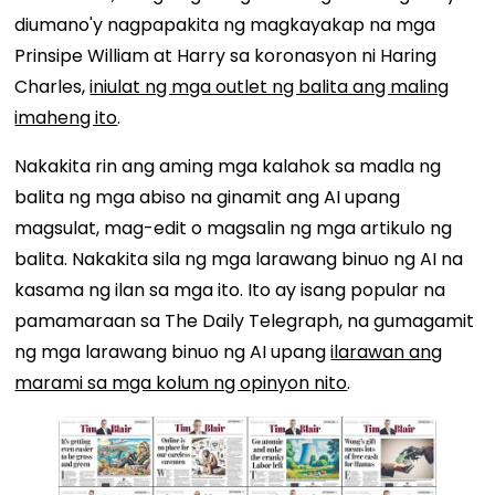
diumano'y nagpapakita ng magkayakap na mga
Prinsipe William at Harry sa koronasyon ni Haring
Charles,
iniulat ng mga outlet ng balita ang maling
imaheng ito
.
Nakakita rin ang aming mga kalahok sa madla ng
balita ng mga abiso na ginamit ang AI upang
magsulat, mag-edit o magsalin ng mga artikulo ng
balita. Nakakita sila ng mga larawang binuo ng AI na
kasama ng ilan sa mga ito. Ito ay isang popular na
pamamaraan sa The Daily Telegraph, na gumagamit
ng mga larawang binuo ng AI upang
ilarawan ang
marami sa mga kolum ng opinyon nito
.