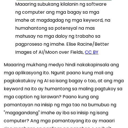
Maaaring subukang kilalanin ng software
ng computer ang mga bagay sa mga
imahe at magdagdag ng mga keyword, na
humahantong sa potensyal na mas
mahusay na mga daloy ng trabaho sa
pagproseso ng imahe. Elise Racine/Better
Images of AI/Moon over Fields,
CC BY
Maaaring mukhang medyo hindi nakakapinsala ang
mga aplikasyong ito. Ngunit paano kung mali ang
pagkakatukoy ng AI sa isang bagay o tao, at ang mga
keyword na ito ay humantong sa maling pagtukoy sa
mga caption ng larawan? Paano kung ang
pamantayan na iniisip ng mga tao na bumubuo ng
"magagandang" imahe ay iba sa iniisip ng isang
computer? Ang mga pamantayang ito ay maaari