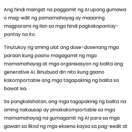
Ang hindi maingat na paggamit ng AI upang gumawa
o mag-edit ng pamamahayag ay maaaring
magparami ng ilan sa mga hindi pagkakapantay-
pantay na ito.
Tinutukoy ng aming ulat ang dose-dosenang mga
paraan kung paano magagamit ng mga
mamamahayag at mga organisasyon ng balita ang
generative AI. Binubuod din nito kung gaano
kakomportable ang mga tagapakinig ng balita sa
bawat isa.
Sa pangkalahatan, ang mga tagapakinig ng balita na
aming nakausap ay pinakakomportable sa mga
mamamahayag na gumagamit ng AI para sa mga
gawain sa likod ng mga eksena kaysa sa pag-eedit at