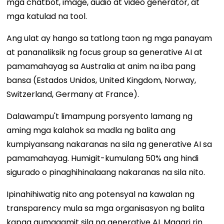
mga chatbot, image, audio at video generator, at
mga katulad na tool.
Ang ulat ay hango sa tatlong taon ng mga panayam
at pananaliksik ng focus group sa generative AI at
pamamahayag sa Australia at anim na iba pang
bansa (Estados Unidos, United Kingdom, Norway,
Switzerland, Germany at France).
Dalawampu't limampung porsyento lamang ng
aming mga kalahok sa madla ng balita ang
kumpiyansang nakaranas na sila ng generative AI sa
pamamahayag. Humigit-kumulang 50% ang hindi
sigurado o pinaghihinalaang nakaranas na sila nito.
Ipinahihiwatig nito ang potensyal na kawalan ng
transparency mula sa mga organisasyon ng balita
kapag gumagamit sila ng generative AI. Maaari rin