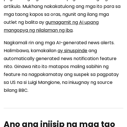
artikulo. Mukhang nakakatulong ang mga ito para sa
mga taong kapos sa oras, ngunit ang ilang mga
outlet ng balita ay
gumagamit ng AI upang
mangopya ng nilalaman ng iba
.
Nagkamali rin ang mga AI-generated news alerts.
Halimbawa, kamakailan
ay sinuspinde
ang
automatically generated news notification feature
nito. Ginawa nito ito matapos maling sabihin ng
feature na nagpakamatay ang suspek sa pagpatay
sa US na si Luigi Mangione, na iniuugnay ng source
bilang BBC.
Ano ang iniisip ng mga tao