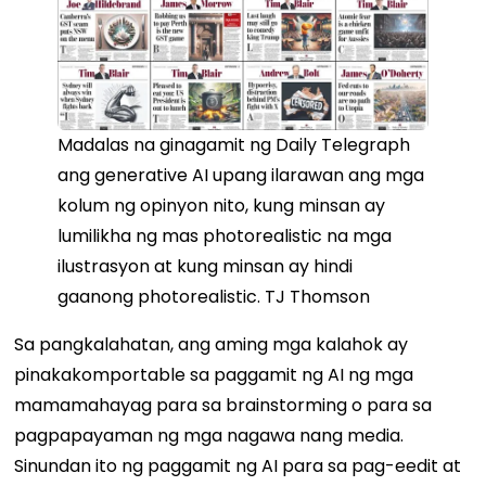
Madalas na ginagamit ng Daily Telegraph
ang generative AI upang ilarawan ang mga
kolum ng opinyon nito, kung minsan ay
lumilikha ng mas photorealistic na mga
ilustrasyon at kung minsan ay hindi
gaanong photorealistic. TJ Thomson
Sa pangkalahatan, ang aming mga kalahok ay
pinakakomportable sa paggamit ng AI ng mga
mamamahayag para sa brainstorming o para sa
pagpapayaman ng mga nagawa nang media.
Sinundan ito ng paggamit ng AI para sa pag-eedit at