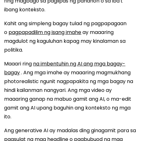
ring magbago sa paglipas ng panahon o sa iba't
ibang konteksto.
Kahit ang simpleng bagay tulad ng pagpapagaan
o
pagpapadilim ng isang imahe
ay maaaring
magdulot ng kaguluhan kapag may kinalaman sa
politika.
Maaari ring
na imbentuhin ng AI ang mga bagay-
bagay
. Ang mga imahe ay maaaring magmukhang
photorealistic ngunit nagpapakita ng mga bagay na
hindi kailanman nangyari. Ang mga video ay
maaaring ganap na mabuo gamit ang AI, o ma-edit
gamit ang AI upang baguhin ang konteksto ng mga
ito.
Ang generative AI ay madalas ding ginagamit para sa
pagsulat ng mga headline o pagbubuod ng mga