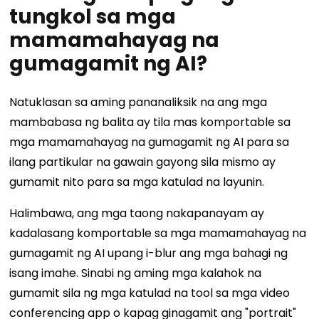
tungkol sa mga
mamamahayag na
gumagamit ng AI?
Natuklasan sa aming pananaliksik na ang mga
mambabasa ng balita ay tila mas komportable sa
mga mamamahayag na gumagamit ng AI para sa
ilang partikular na gawain gayong sila mismo ay
gumamit nito para sa mga katulad na layunin.
Halimbawa, ang mga taong nakapanayam ay
kadalasang komportable sa mga mamamahayag na
gumagamit ng AI upang i-blur ang mga bahagi ng
isang imahe. Sinabi ng aming mga kalahok na
gumamit sila ng mga katulad na tool sa mga video
conferencing app o kapag ginagamit ang "portrait"