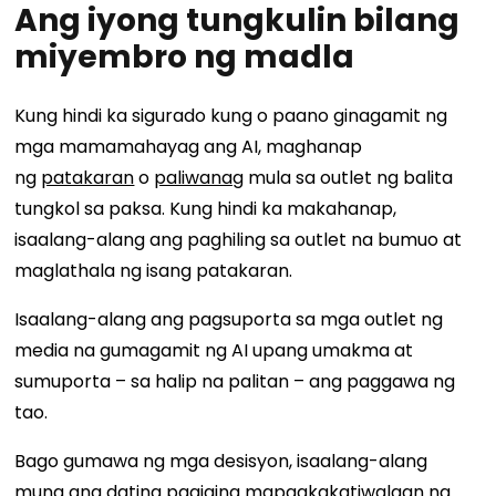
Ang iyong tungkulin bilang
miyembro ng madla
Kung hindi ka sigurado kung o paano ginagamit ng
mga mamamahayag ang AI, maghanap
ng
patakaran
o
paliwanag
mula sa outlet ng balita
tungkol sa paksa. Kung hindi ka makahanap,
isaalang-alang ang paghiling sa outlet na bumuo at
maglathala ng isang patakaran.
Isaalang-alang ang pagsuporta sa mga outlet ng
media na gumagamit ng AI upang umakma at
sumuporta – sa halip na palitan – ang paggawa ng
tao.
Bago gumawa ng mga desisyon, isaalang-alang
muna ang dating pagiging mapagkakatiwalaan ng