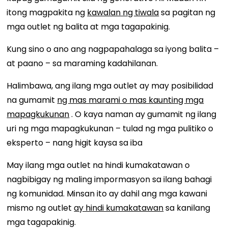
itong magpakita ng
kawalan ng tiwala
sa pagitan ng
mga outlet ng balita at mga tagapakinig.
Kung sino o ano ang nagpapahalaga sa iyong balita –
at paano – sa maraming kadahilanan.
Halimbawa, ang ilang mga outlet ay may posibilidad
na gumamit
ng mas marami o mas kaunting mga
mapagkukunan
. O kaya naman ay gumamit ng ilang
uri ng mga mapagkukunan – tulad ng mga pulitiko o
eksperto – nang higit kaysa sa iba
May ilang mga outlet na hindi kumakatawan o
nagbibigay ng maling impormasyon sa ilang bahagi
ng komunidad. Minsan ito ay dahil ang mga kawani
mismo ng outlet
ay hindi kumakatawan
sa kanilang
mga tagapakinig.