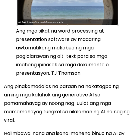
Ang mga sikat na word processing at
presentation software ay maaaring
awtomatikong makabuo ng mga
paglalarawan ng alt-text para sa mga
imaheng ipinasok sa mga dokumento o
presentasyon. TJ Thomson
Ang pinakamadalas na paraan na nakatagpo ng
aming mga kalahok ang generative AI sa
pamamahayag ay noong nag-uulat ang mga
mamamahayag tungkol sa nilalaman ng AI na naging
viral.
Halimbawa, nang ang isang imaheng binuo ng AI ay