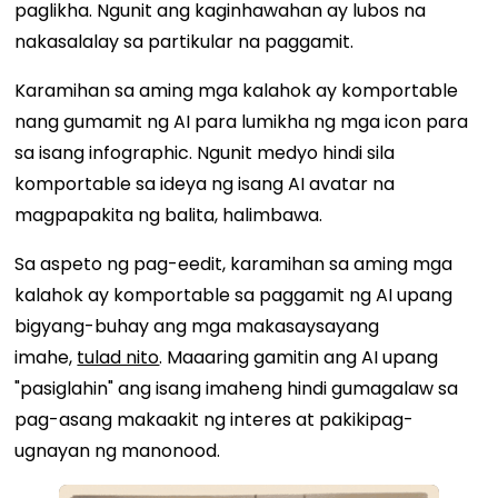
paglikha. Ngunit ang kaginhawahan ay lubos na
nakasalalay sa partikular na paggamit.
Karamihan sa aming mga kalahok ay komportable
nang gumamit ng AI para lumikha ng mga icon para
sa isang infographic. Ngunit medyo hindi sila
komportable sa ideya ng isang AI avatar na
magpapakita ng balita, halimbawa.
Sa aspeto ng pag-eedit, karamihan sa aming mga
kalahok ay komportable sa paggamit ng AI upang
bigyang-buhay ang mga makasaysayang
imahe,
tulad nito
. Maaaring gamitin ang AI upang
"pasiglahin" ang isang imaheng hindi gumagalaw sa
pag-asang makaakit ng interes at pakikipag-
ugnayan ng manonood.