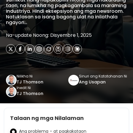
taon, na lumikha ng pagkagambala sa maraming
industriya. Hindi eksepsiyon ang mga newsroom.
Natuklasan sa isang bagong ulat na inilathala
ngayon…
Na-update Noong: Disyembre 1, 2025
Nilikha Ni
Sinuri ang Katotohanan Ni
TJ Thomson
Ang Usapan
Inedit Ni
TJ Thomson
Talaan ng mga Nilalaman
Ang problema – at pagkakataon