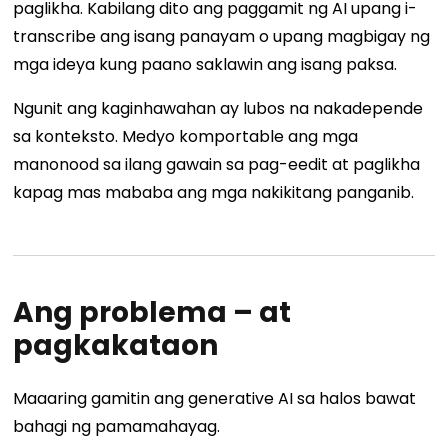
paglikha. Kabilang dito ang paggamit ng AI upang i-
transcribe ang isang panayam o upang magbigay ng
mga ideya kung paano saklawin ang isang paksa.
Ngunit ang kaginhawahan ay lubos na nakadepende
sa konteksto. Medyo komportable ang mga
manonood sa ilang gawain sa pag-eedit at paglikha
kapag mas mababa ang mga nakikitang panganib.
Ang problema – at
pagkakataon
Maaaring gamitin ang generative AI sa halos bawat
bahagi ng pamamahayag.