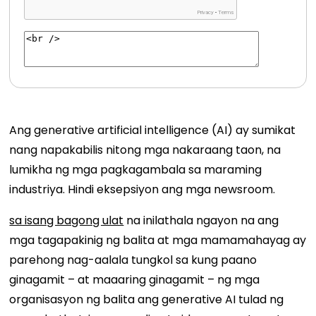
Ang generative artificial intelligence (AI) ay sumikat
nang napakabilis nitong mga nakaraang taon, na
lumikha ng mga pagkagambala sa maraming
industriya. Hindi eksepsiyon ang mga newsroom.
sa isang bagong ulat
na inilathala ngayon na ang
mga tagapakinig ng balita at mga mamamahayag ay
parehong nag-aalala tungkol sa kung paano
ginagamit – at maaaring ginagamit – ng mga
organisasyon ng balita ang generative AI tulad ng