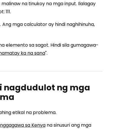
 malinaw na tinukoy na mga input. Ilalagay
 111.
 Ang mga calculator ay hindi naghihinuha,
 na elemento sa sagot. Hindi sila gumagawa-
amatay ka na sana
".
di nagdudulot ng mga
lema
ing etikal na problema.
nggagawa sa Kenya
na sinusuri ang mga