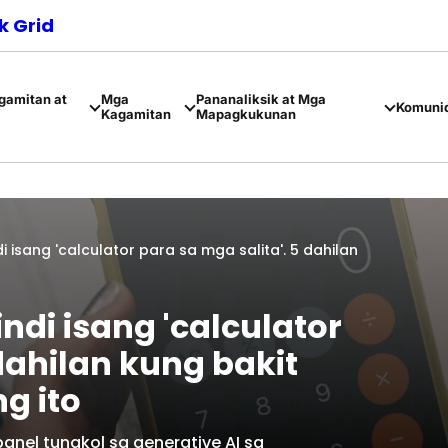
 Grid
amitan at
Mga
Pananaliksik at Mga
Komuni
Kagamitan
Mapagkukunan
i isang 'calculator para sa mga salita'. 5 dahilan
ndi isang 'calculator
dahilan kung bakit
g ito
nel tungkol sa generative AI sa