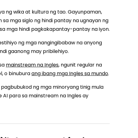
ya ng wika at kultura ng tao. Gayunpaman,
 sa mga siglo ng hindi pantay na ugnayan ng
 sa mga hindi pagkakapantay-pantay na iyon.
estihiyo ng mga nangingibabaw na anyong
indi gaanong may pribilehiyo.
 sa
mainstream na Ingles
, ngunit regular na
l, o binubura
ang ibang mga Ingles sa mundo
.
pagbubukod ng mga minoryang tinig mula
e AI para sa mainstream na Ingles ay