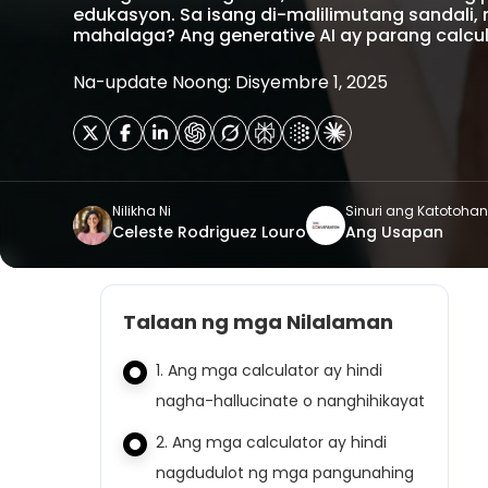
edukasyon. Sa isang di-malilimutang sandali,
mahalaga? Ang generative AI ay parang calcula
Na-update Noong: Disyembre 1, 2025
Nilikha Ni
Sinuri ang Katotohan
Celeste Rodriguez Louro
Ang Usapan
Talaan ng mga Nilalaman
1. Ang mga calculator ay hindi
nagha-hallucinate o nanghihikayat
2. Ang mga calculator ay hindi
nagdudulot ng mga pangunahing