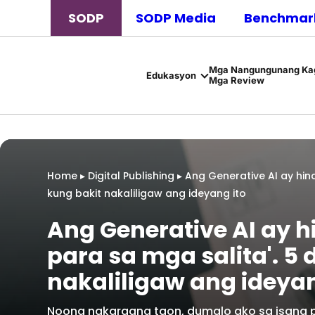
SODP
SODP Media
Benchmark
Mga Nangungunang Kag
Edukasyon
Mga Review
Home
▸
Digital Publishing
▸
Ang Generative AI ay hind
kung bakit nakaliligaw ang ideyang ito
Ang Generative AI ay hi
para sa mga salita'. 5 
nakaliligaw ang ideyan
Noong nakaraang taon, dumalo ako sa isang pa