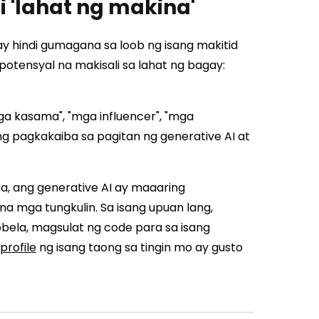
i 'lahat ng makina'
ay hindi gumagana sa loob ng isang makitid
potensyal na makisali sa lahat ng bagay:
a kasama", "mga influencer", "mga
ing pagkakaiba sa pagitan ng generative AI at
a, ang generative AI ay maaaring
a mga tungkulin. Sa isang upuan lang,
obela, magsulat ng code para sa isang
 profile
ng isang taong sa tingin mo ay gusto