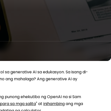
 sa generative AI sa edukasyon. Sa isang di-
Ano ang mahalaga? Ang generative AI ay
ng punong ehekutibo ng OpenAI na si Sam
 para sa mga salita
" at
inihambing
ang mga
dating ng calculator.