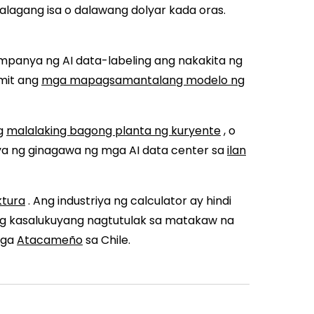
lagang isa o dalawang dolyar kada oras.
umpanya ng AI data-labeling ang nakakita ng
mit ang
mga mapagsamantalang modelo ng
ng
malalaking bagong planta ng kuryente
, o
ya ng ginagawa ng mga AI data center sa
ilan
ktura
. Ang industriya ng calculator ay hindi
ng kasalukuyang nagtutulak sa matakaw na
mga
Atacameño
sa Chile.