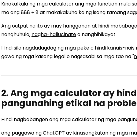
Kinakalkula ng mga calculator ang mga function mula sa
mo ang 888 ÷ 8 at makakakuha ka ng isang tamang sagot:
Ang output na ito ay may hangganan at hindi mababago.
nanghuhula,
nagha-hallucinate
o nanghihikayat.
Hindi sila nagdadagdag ng mga peke o hindi kanais-nais
gawa ng mga kasong legal o nagsasabi sa mga tao na "
m
2. Ang mga calculator ay hin
pangunahing etikal na prob
Hindi nagbabangon ang mga calculator ng mga pangunah
ang paggawa ng ChatGPT ay kinasangkutan ng
mga ma