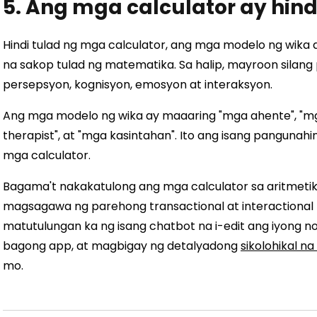
5. Ang mga calculator ay hind
Hindi tulad ng mga calculator, ang mga modelo ng wika 
na sakop tulad ng matematika. Sa halip, mayroon silang 
persepsyon, kognisyon, emosyon at interaksyon.
Ang mga modelo ng wika ay maaaring "mga ahente", "mg
therapist", at "mga kasintahan". Ito ang isang pangunah
mga calculator.
Bagama't nakakatulong ang mga calculator sa aritmetik
magsagawa ng parehong transactional at interactional n
matutulungan ka ng isang chatbot na i-edit ang iyong n
bagong app, at magbigay ng detalyadong
sikolohikal na
mo.