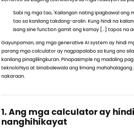
Sabi ng mga tao, 'Kailangan nating ipagbawal ang 
tao sa kanilang takdang-aralin. Kung hindi na kaila
isang sine function gamit ang kamay […] tapos na 
Gayunpaman, ang mga generative AI system ay hindi mga
parang mga calculator ay nagpapalabo sa kung ano sila,
kanilang pinaglilingkuran. Pinapasimple ng madaling pag
teknolohiya at binabalewala ang limang mahahalagang
nakaraan.
1. Ang mga calculator ay hind
nanghihikayat