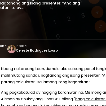
 nagtanong ang isang presenter: “Ano ang
tor. Ito ay…
an Ni
Inedit Ni
Celeste Rodriguez Louro
Noong nakaraang taon, dumalo ako sa isang panel tungkol
malilimutang sandali, nagtanong ang isang presenter: “
parang calculator. Isa lamang itong kagamitan.”
Ang pagkakatulad ay nagiging karaniwan na. Mismong a
Altman ay tinukoy ang ChatGPT bilang "
isang calculator
komento sa bagong teknolohiya sa mga reaksyon sa pag