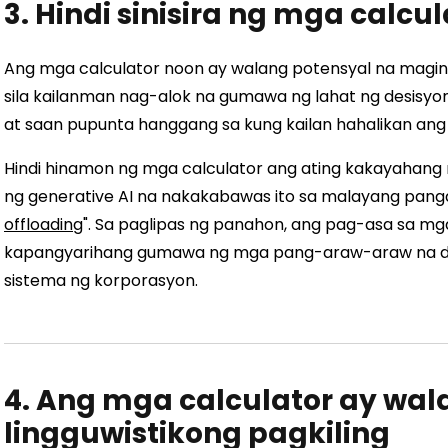
3. Hindi sinisira ng mga calc
Ang mga calculator noon ay walang potensyal na maging
sila kailanman nag-alok na gumawa ng lahat ng desisyon
at saan pupunta hanggang sa kung kailan hahalikan ang
Hindi hinamon ng mga calculator ang ating kakayahang m
ng generative AI na nakakabawas ito sa malayang pang
offloading
". Sa paglipas ng panahon, ang pag-asa sa mg
kapangyarihang gumawa ng mga pang-araw-araw na d
sistema ng korporasyon.
4. Ang mga calculator ay wal
lingguwistikong pagkiling