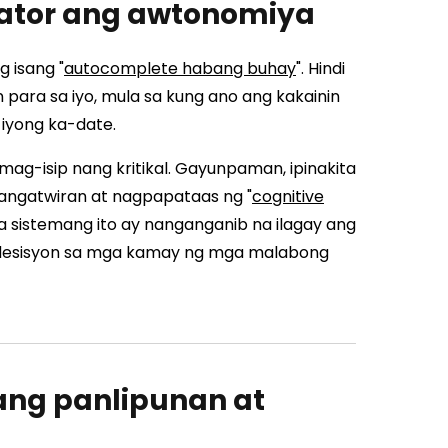
ulator ang awtonomiya
 isang "
autocomplete habang buhay
". Hindi
 para sa iyo, mula sa kung ano ang kakainin
 iyong ka-date.
ag-isip nang kritikal. Gayunpaman, ipinakita
angatwiran at nagpapataas ng "
cognitive
a sistemang ito ay nanganganib na ilagay ang
esisyon sa mga kamay ng mga malabong
ang panlipunan at