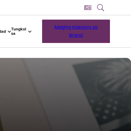
Maging Kasosyo sa
Tungkol
dad
sa
Brand