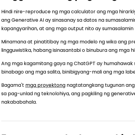
Hindi nire-reproduce ng mga calculator ang mga hirarki
ang Generative AI ay sinasanay sa datos na sumasalamin
kapangyarihan, at ang mga output nito ay sumasalamin
Minamana at pinatitibay ng mga modelo ng wika ang pr
lingguwistika, habang isinasantabi o binubura ang mga h
Ang mga kagamitang gaya ng ChatGPT ay humahawak
binabago ang mga salita, binibigyang-mali ang mga labe
Bagama't
mga proyektong
nagtatangkang tugunan ang 
sa pag-unlad ng teknolohiya, ang pagkiling ng generativ
nakababahala.