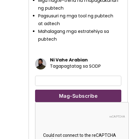
Mga nagte-trend na mapagkukunan
ng pubtech
Pagsusuri ng mga tool ng pubtech
at adtech
Mahalagang mga estratehiya sa
pubtech
Ni Vahe Arabian
Tagapagtatag sa SODP