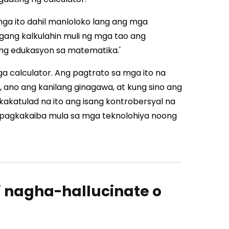
mga ito dahil manloloko lang ang mga
ngang kalkulahin muli ng mga tao ang
ang edukasyon sa matematika.'
 calculator. Ang pagtrato sa mga ito na
 ano ang kanilang ginagawa, at kung sino ang
kakatulad na ito ang isang kontrobersyal na
 pagkakaiba mula sa mga teknolohiya noong
i nagha-hallucinate o