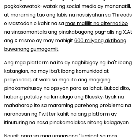
pagkakawatak-watak ng social media ay mananatili,
at maraming tao ang labis na nasisiyahan sa Threads
o Mastodon o kahit na sa
mas maliliit na alternatibo
na sinasamantala ang pinakabagong pag-alis ng X.
At
ang X mismo ay may mahigit
600 milyong aktibong
buwanang gumagamit
.
Ang mga platform na ito ay nagbibigay ng iba't ibang
katangian, na may iba't ibang komunidad at
prayoridad, at wala sa mga ito ang magiging
pinakamahusay na opsyon para sa lahat. Bukod dito,
habang patuloy na lumalago ang Bluesky, tiyak na
mahaharap ito sa maraming parehong problema na
naranasan ng Twitter kahit na ang platform ay
itinuturing na nasa pinakamalakas nitong kalagayan.
Ngunit para sa mga umaasang "lumipat sa mas