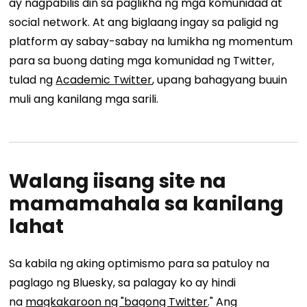
ay nagpabilis din sa paglikha ng mga komunidad at
social network. At ang biglaang ingay sa paligid ng
platform ay sabay-sabay na lumikha ng momentum
para sa buong dating mga komunidad ng Twitter,
tulad ng
Academic Twitter
, upang bahagyang buuin
muli ang kanilang mga sarili.
Walang iisang site na
mamamahala sa kanilang
lahat
Sa kabila ng aking optimismo para sa patuloy na
paglago ng Bluesky, sa palagay ko ay hindi
na
magkakaroon ng "bagong Twitter
." Ang