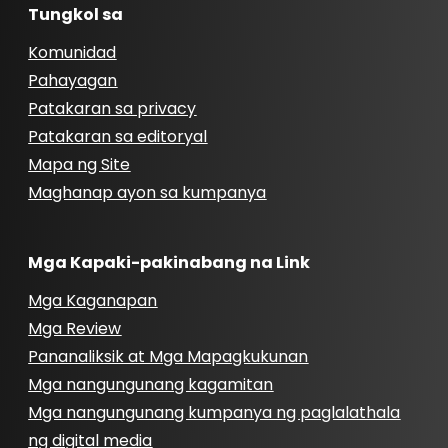
Tungkol sa
Komunidad
Pahayagan
Patakaran sa privacy
Patakaran sa editoryal
Mapa ng Site
Maghanap ayon sa kumpanya
Mga Kapaki-pakinabang na Link
Mga Kaganapan
Mga Review
Pananaliksik at Mga Mapagkukunan
Mga nangungunang kagamitan
Mga nangungunang kumpanya ng paglalathala
ng digital media