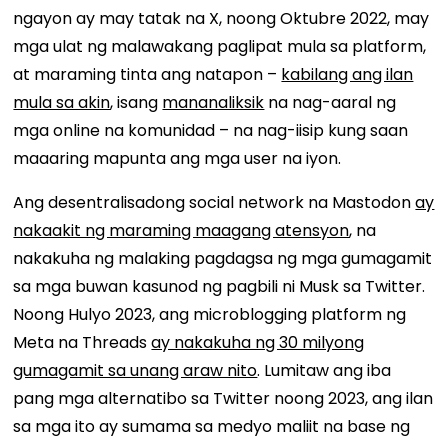
ngayon ay may tatak na X, noong Oktubre 2022, may
mga ulat ng malawakang paglipat mula sa platform,
at maraming tinta ang natapon –
kabilang ang ilan
mula sa akin
, isang
mananaliksik
na nag-aaral ng
mga online na komunidad – na nag-iisip kung saan
maaaring mapunta ang mga user na iyon.
Ang desentralisadong social network na Mastodon
ay
nakaakit ng maraming maagang atensyon
, na
nakakuha ng malaking pagdagsa ng mga gumagamit
sa mga buwan kasunod ng pagbili ni Musk sa Twitter.
Noong Hulyo 2023, ang microblogging platform ng
Meta na Threads
ay nakakuha ng 30 milyong
gumagamit sa unang araw nito
. Lumitaw ang iba
pang mga alternatibo sa Twitter noong 2023, ang ilan
sa mga ito ay sumama sa medyo maliit na base ng