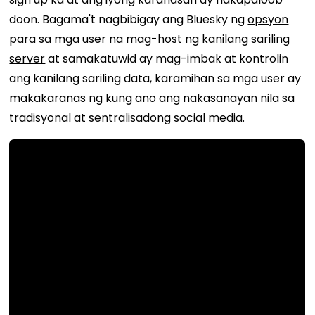
doon. Bagama't nagbibigay ang Bluesky ng
opsyon
para sa mga user na mag-host ng kanilang sariling
server
at samakatuwid ay mag-imbak at kontrolin
ang kanilang sariling data, karamihan sa mga user ay
makakaranas ng kung ano ang nakasanayan nila sa
tradisyonal at sentralisadong social media.