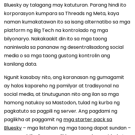
Bluesky ay talagang may katuturan. Parang hindi ito
korporasyon kumpara sa Threads ng Meta, kaya
naman kumakatawan ito sa isang alternatibo sa mga
platform ng Big Tech na kontrolado ng mga
bilyonaryo. Nakakaakit din ito sa mga taong
naniniwala sa pananaw ng desentralisadong social
media o sa mga taong gustong kontrolin ang
kanilang data.
Ngunit kasabay nito, ang karanasan ng gumagamit
ay halos kapareho ng pamilyar at tradisyonal na
social media, at tinutugunan nito ang ilan sa mga
hamong natukoy sa Mastodon, tulad ng kurba ng
pagkatuto sa pagpili ng server. Ang pagdami ng
paglikha at paggamit ng
mga starter pack sa
Bluesky
– mga listahan ng mga taong dapat sundan –