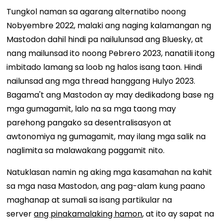
Tungkol naman sa agarang alternatibo noong
Nobyembre 2022, malaki ang naging kalamangan ng
Mastodon dahil hindi pa nailulunsad ang Bluesky, at
nang mailunsad ito noong Pebrero 2023, nanatili itong
imbitado lamang sa loob ng halos isang taon. Hindi
nailunsad ang mga thread hanggang Hulyo 2023.
Bagama't ang Mastodon ay may dedikadong base ng
mga gumagamit, lalo na sa mga taong may
parehong pangako sa desentralisasyon at
awtonomiya ng gumagamit, may ilang mga salik na
naglimita sa malawakang paggamit nito.
Natuklasan namin ng aking mga kasamahan na kahit
sa mga nasa Mastodon, ang pag-alam kung paano
maghanap at sumali sa isang partikular na
server
ang pinakamalaking hamon
, at ito ay sapat na