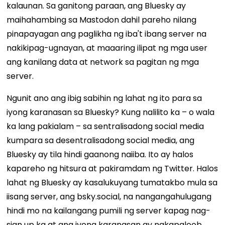
kalaunan. Sa ganitong paraan, ang Bluesky ay
maihahambing sa Mastodon dahil pareho nilang
pinapayagan ang paglikha ng iba't ibang server na
nakikipag-ugnayan, at maaaring ilipat ng mga user
ang kanilang data at network sa pagitan ng mga
server.
Ngunit ano ang ibig sabihin ng lahat ng ito para sa
iyong karanasan sa Bluesky? Kung nalilito ka – o wala
ka lang pakialam – sa sentralisadong social media
kumpara sa desentralisadong social media, ang
Bluesky ay tila hindi gaanong naiiba. Ito ay halos
kapareho ng hitsura at pakiramdam ng Twitter. Halos
lahat ng Bluesky ay kasalukuyang tumatakbo mula sa
iisang server, ang bsky.social, na nangangahulugang
hindi mo na kailangang pumili ng server kapag nag-
sign up ka at ang iyong karanasan ay nakapaloob