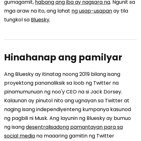
gumagamit,
habang ang iba ay nagsara na
. Ngunit sa
mga araw na ito, ang lahat
ng usap-usapan
ay tila
tungkol sa
Bluesky
.
Hinahanap ang pamilyar
Ang Bluesky ay itinatag noong 2019 bilang isang
proyektong pananaliksik sa loob ng Twitter na
pinamumunuan ng noo'y CEO na si Jack Dorsey.
Kalaunan ay pinutol nito ang ugnayan sa Twitter at
naging isang independiyenteng kumpanya kasunod
ng pagbili ni Musk. Ang layunin ng Bluesky ay bumuo
ng isang
desentralisadong pamantayan para sa
social media
na maaaring gamitin ng Twitter