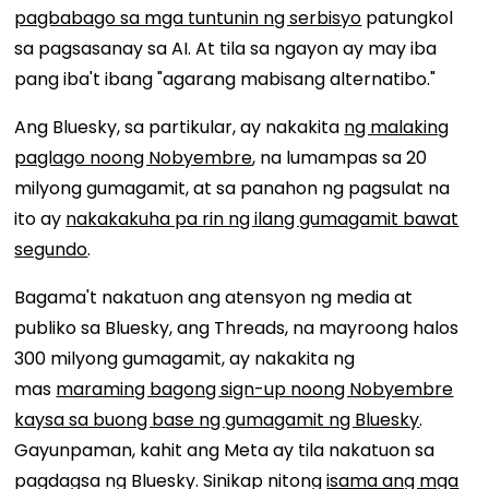
pagbabago sa mga tuntunin ng serbisyo
patungkol
sa pagsasanay sa AI. At tila sa ngayon ay may iba
pang iba't ibang "agarang mabisang alternatibo."
Ang Bluesky, sa partikular, ay nakakita
ng malaking
paglago noong Nobyembre
, na lumampas sa 20
milyong gumagamit, at sa panahon ng pagsulat na
ito ay
nakakakuha pa rin ng ilang gumagamit bawat
segundo
.
Bagama't nakatuon ang atensyon ng media at
publiko sa Bluesky, ang Threads, na mayroong halos
300 milyong gumagamit, ay nakakita ng
mas
maraming bagong sign-up noong Nobyembre
kaysa sa buong base ng gumagamit ng Bluesky
.
Gayunpaman, kahit ang Meta ay tila nakatuon sa
pagdagsa ng Bluesky. Sinikap nitong
isama ang mga