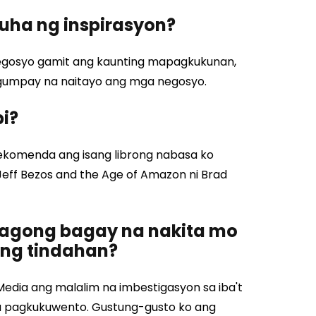
ha ng inspirasyon?
gosyo gamit ang kaunting mapagkukunan,
agumpay na naitayo ang mga negosyo.
pi?
rekomenda ang isang librong nabasa ko
Jeff Bezos and the Age of Amazon ni Brad
agong bagay na nakita mo
mong tindahan?
dia ang malalim na imbestigasyon sa iba't
a pagkukuwento. Gustung-gusto ko ang