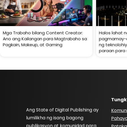
Mga Trabaho bilang Content Creator:
Halos lahat n
Ano ang Kailangan para Magtrabaho sa
pagmamay-ar
Pagkain, Makeup, at Gaming
ng teknoloh
paraan para
Tungk
Ang State of Digital Publishing ay
Komun
lumilikha ng isang bagong
Pahay
publikasyon at komunidad para
Pataka