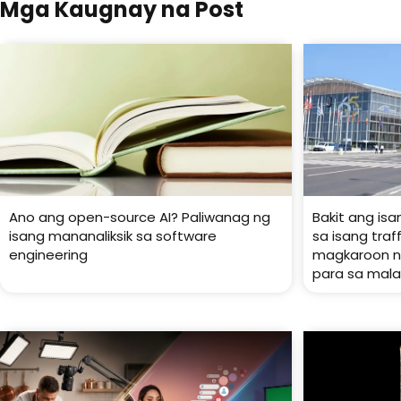
Mga Kaugnay na Post
Ano ang open-source AI? Paliwanag ng
Bakit ang isa
isang mananaliksik sa software
sa isang tra
engineering
magkaroon ng
para sa mala