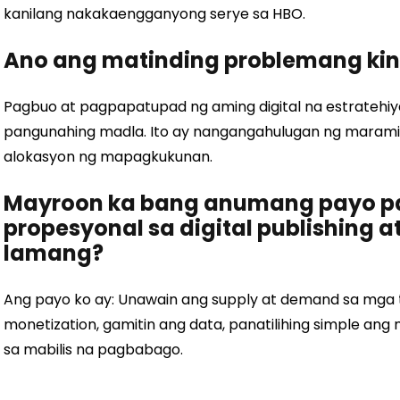
kanilang nakakaengganyong serye sa HBO.
Ano ang matinding problemang ki
Pagbuo at pagpapatupad ng aming digital na estratehi
pangunahing madla. Ito ay nangangahulugan ng maramin
alokasyon ng mapagkukunan.
Mayroon ka bang anumang payo p
propesyonal sa digital publishing 
lamang?
Ang payo ko ay: Unawain ang supply at demand sa mga 
monetization, gamitin ang data, panatilihing simple a
sa mabilis na pagbabago.