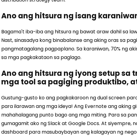
Ano ang hitsura ng isang karaniwa
Bagama't iba-iba ang hitsura ng bawat araw dahil sa l
Nast, sinasadya kong binabalanse ang aking oras sa pa
pangmatagalang pagpaplano. Sa karaniwan, 70% ng aki
sa mga pagkakataon sa paglago.
Ano ang hitsura ng iyong setup sa 
mga tool sa pagiging produktibo, a
Gustung-gusto ko ang pagkakaroon ng dual screen para 
para ilarawan ang mga ideya! Ang Evernote ang aking 
mahahalagang punto bago ang mga miting. Para sa pan
gumagamit ako ng Slack at Google Docs. At siyempre, 
dashboard para masubaybayan ang kalagayan ng nego