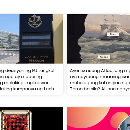
ng desisyon ng EU tungkol
Ayon sa isang AI lab, ang 
ffic app ay maaaring
ay mayroong maaaring isa
 malaking implikasyon
mahalagang katangian ng 
laking kumpanya ng tech
Tama ba sila? At ano ngay