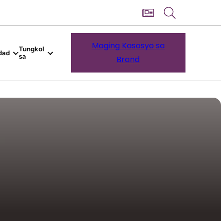
Maging Kasosyo sa
Tungkol
dad
sa
Brand