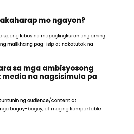
nakaharap mo ngayon?
ya upang lubos na mapaglingkuran ang aming
g malikhaing pag-iisip at nakatutok na
ara sa mga ambisyosong
at media na nagsisimula pa
tuntunin ng audience/content at
ng mga bagay-bagay, at maging komportable