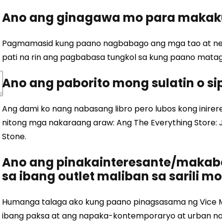
Ano ang ginagawa mo para makaku
Pagmamasid kung paano nagbabago ang mga tao at ne
pati na rin ang pagbabasa tungkol sa kung paano mat
Ano ang paborito mong sulatin o si
Ang dami ko nang nabasang libro pero lubos kong inire
nitong mga nakaraang araw: Ang The Everything Store: 
Stone.
Ano ang pinakainteresante/makab
sa ibang outlet maliban sa sarili 
Humanga talaga ako kung paano pinagsasama ng Vice Me
ibang paksa at ang napaka-kontemporaryo at urban n