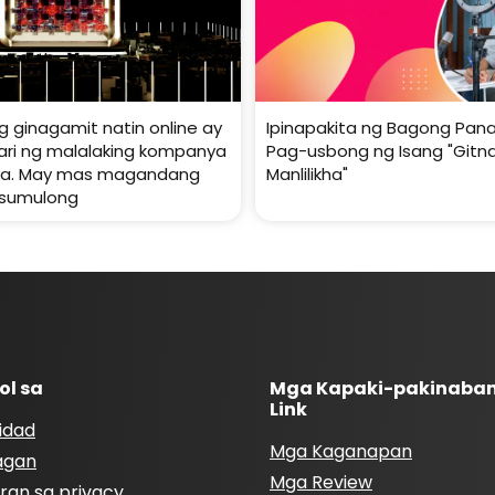
g ginagamit natin online ay
Ipinapakita ng Bagong Panan
i ng malalaking kompanya
Pag-usbong ng Isang "Gitna
iya. May mas magandang
Manlilikha"
 sumulong
ol sa
Mga Kapaki-pakinaba
Link
idad
Mga Kaganapan
agan
Mga Review
ran sa privacy