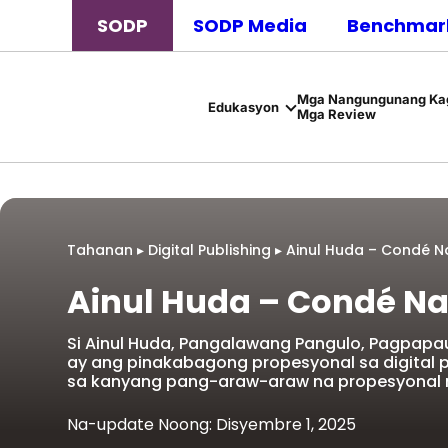
SODP
SODP Media
Benchmark
Mga Nangungunang Kag
Edukasyon
Mga Review
Tahanan
▸
Digital Publishing
▸
Ainul Huda – Condé N
Ainul Huda – Condé Na
Si Ainul Huda, Pangalawang Pangulo, Pagpapa
ay ang pinakabagong propesyonal sa digital 
sa kanyang pang-araw-araw na propesyonal 
Na-update Noong: Disyembre 1, 2025