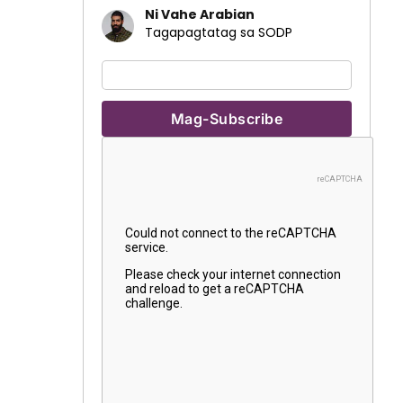
Ni Vahe Arabian
Tagapagtatag sa SODP