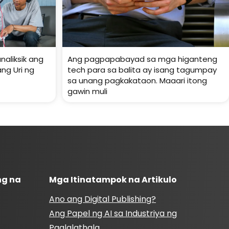
aliksik ang
Ang pagpapabayad sa mga higanteng
ng Uri ng
tech para sa balita ay isang tagumpay
sa unang pagkakataon. Maaari itong
gawin muli
ng na
Mga Itinatampok na Artikulo
Ano ang Digital Publishing?
Ang Papel ng AI sa Industriya ng
Paglalathala