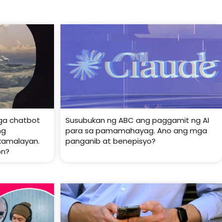
mga chatbot
Susubukan ng ABC ang paggamit ng AI
ng
para sa pamamahayag. Ano ang mga
kamalayan.
panganib at benepisyo?
on?