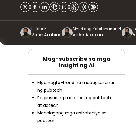
Nilikha Ni
Sinuri ang Katotohanan Ni
In
Vahe Arabian
Vahe Arabian
V
Mag-subscribe sa mga
insight ng AI
Mga nagte-trend na mapagkukunan
ng pubtech
Pagsusuri ng mga tool ng pubtech
at adtech
Mahalagang mga estratehiya sa
pubtech