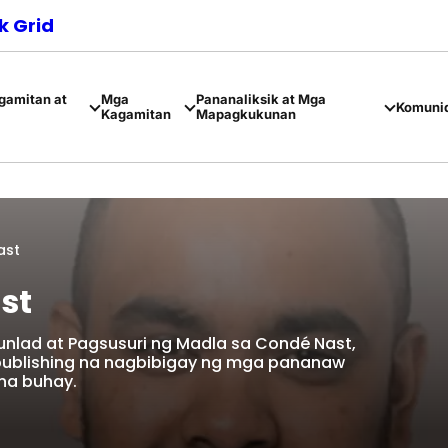
 Grid
amitan at
Mga
Pananaliksik at Mga
Komuni
Kagamitan
Mapagkukunan
ast
st
unlad at Pagsusuri ng Madla sa Condé Nast,
publishing na nagbibigay ng mga pananaw
na buhay.