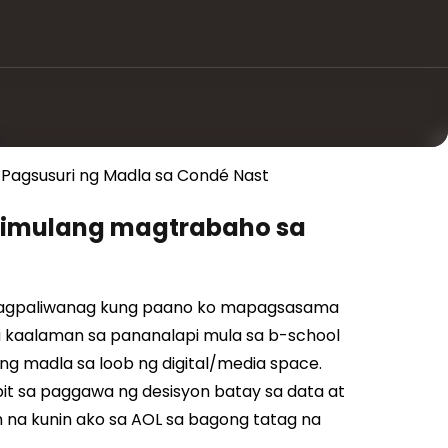
 Pagsusuri ng Madla sa Condé Nast
gsimulang magtrabaho sa
 nagpaliwanag kung paano ko mapagsasama
a kaalaman sa pananalapi mula sa b-school
g madla sa loob ng digital/media space.
t sa paggawa ng desisyon batay sa data at
 na kunin ako sa AOL sa bagong tatag na