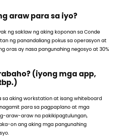
ng araw para sa iyo?
awak ng saklaw ng aking koponan sa Conde
gitan ng panandaliang pokus sa operasyon at
ng oras ay nasa pangunahing negosyo at 30%
trabaho? (iyong mga app,
tbp.)
sa aking workstation at isang whiteboard
ginagamit para sa pagpaplano at mga
g-araw-araw na pakikipagtulungan,
naka-on ang aking mga pangunahing
syo.