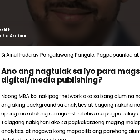
edit Ni
ahe Arabian
Si Ainul Huda ay Pangalawang Pangulo, Pagpapaunlad at
Ano ang nagtulak sa iyo para ma
digital/media publishing?
Noong MBA ko, nakipag-network ako sa isang alum na
ang aking background sa analytics at bagong nakuha n
upang makatulong sa mga estratehiya sa pagpapalago n
Talagang nabighani ako sa pagkakataong maging malapi
analytics, at nagawa kong mapabilib ang parehong alum
distribution strategy team.