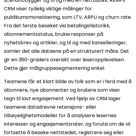
scenariobygger og til og med en nettbutikk. REMPs
CRM viser tydelig viktige målinger for
publikumsmonetisering, som LTV, ARPU og churn rate.
Fra det første besøket via betalingshistorikk,
abonnementsstatus, brukerresponser på
nyhetsbrev og artikler, og til og med kanselleringer,
samler det alle dataene på en strukturert måte. Det
gir en 360-graders oversikt over leseropplevelsen.
Dette gjør målgruppesegmentering enkel.
Teamene får et klart bilde av folk som er i ferd med å
abonnere, nye abonnenter og brukere som viser
tegn til lavt engasjement. Ved hjelp av CRM lager
teamene datadrevne retensjons- eller
tilbøyelighetsmodeller for å analysere lesernes
interesser og engasjementsrater, og forutsi om de vil
fortsette å besøke nettstedet, registrere seg eller