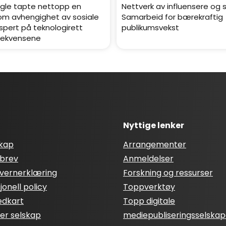
gle tapte nettopp en
Nettverk av influensere og 
 om avhengighet av sosiale
Samarbeid for bærekraftig
spert på teknologirett
publikumsvekst
nsekvensene
Nyttige lenker
skap
Arrangementer
brev
Anmeldelser
vernerklæring
Forskning og ressurser
onell policy
Toppverktøy
edkart
Topp digitale
ter selskap
mediepubliseringsselskap