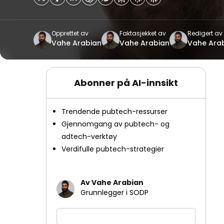
Opprettet av
Faktasjekket av
Redigert av
Vahe Arabian
Vahe Arabian
Vahe Ara
Abonner på AI-innsikt
Trendende pubtech-ressurser
Gjennomgang av pubtech- og
adtech-verktøy
Verdifulle pubtech-strategier
Av Vahe Arabian
Grunnlegger i SODP