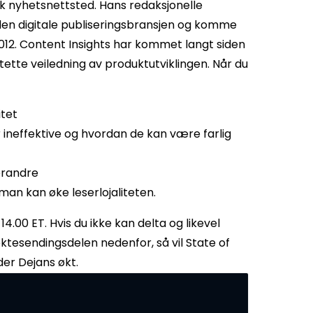
isk nyhetsnettsted. Hans redaksjonelle
den digitale publiseringsbransjen og komme
012. Content Insights har kommet langt siden
ette veiledning av produktutviklingen.
Når du
itet
er ineffektive og hvordan de kan være farlig
erandre
 man kan øke leserlojaliteten.
4.00 ET. Hvis du ikke kan delta og likevel
ektesendingsdelen nedenfor, så vil State of
der Dejans økt.