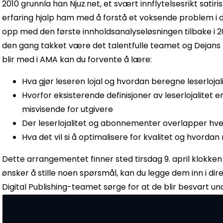
2010 grunnla han Njuz.net, et svært innflytelsesrikt satir
erfaring hjalp ham med å forstå et voksende problem i 
opp med den første innholdsanalyseløsningen tilbake i 2
den gang takket være det talentfulle teamet og Dejans t
blir med i AMA kan du forvente å lære:
Hva gjør leseren lojal og hvordan beregne leserlojal
Hvorfor eksisterende definisjoner av leserlojalitet 
misvisende for utgivere
Der leserlojalitet og abonnementer overlapper hv
Hva det vil si å optimalisere for kvalitet og hvordan
Dette arrangementet finner sted tirsdag 9. april klokken 1
ønsker å stille noen spørsmål, kan du legge dem inn i dir
Digital Publishing-teamet sørge for at de blir besvart un