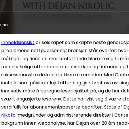
bian
Innholdsinnsikt
er selskapet som skapte neste generasjon
problemene nettpubliseringsbransjen står overfor: hvo
målinger og finne en mer omfattende tilnærming til måli
menneskelige atferden bak statistikken og dataene og 
suksessmønstre de kan replikere i fremtiden.
Med Conten
innhold som påvirker lojal atferd og gir størst avkastnin
innovativ måte å beregne leserlojalitet på, og de har def
svært engasjerte leseren». Dette har vist seg å være sta
verdifullt for abonnementsbaserte bedrifter.
State of Di
Nikolic
, medgründer og administrerende direktør i Conten
bakgrunn innen webanalyse, har Dejan over 20 års redaksj