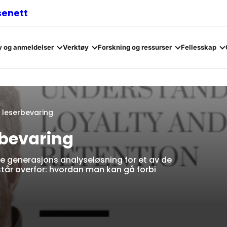
senett
 og anmeldelser
Verktøy
Forskning og ressurser
Fellesskap
g leserbevaring
erbevaring
e generasjons analyseløsning for et av de
tår overfor: hvordan man kan gå forbi