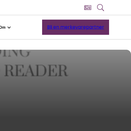
Bli en merkevarepartner
Om