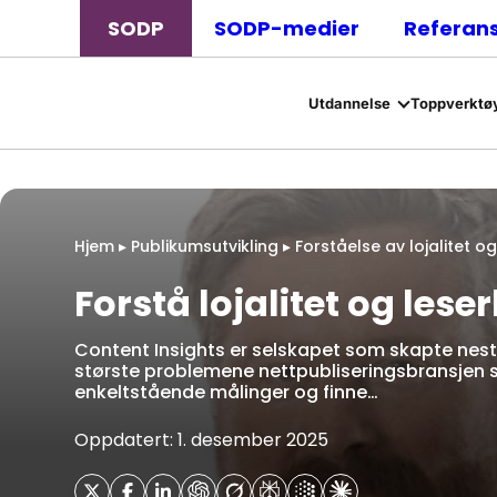
SODP
SODP-medier
Referan
Utdannelse
Toppverktøy
Hjem
▸
Publikumsutvikling
▸
Forståelse av lojalitet o
Forstå lojalitet og les
Content Insights er selskapet som skapte nest
største problemene nettpubliseringsbransjen s
enkeltstående målinger og finne…
Oppdatert: 1. desember 2025