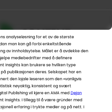
s analyseløsning for et av de største
rdan man kan gå forbi enkeltstående
ng av innholdsytelse. Målet er å avdekke den
hjelpe mediebedrifter med å definere
t Insights kan brukere se hvilken type
g på publikasjonen deres. Selskapet har en
inert den lojale leseren som den «vanligvis
tistisk nøyaktig, konsistent og svært
gital Publishing vil kjøre en AMA med
Dejan
t Insights.
I tillegg til å være gründer med
onell erfaring i trykte medier og på nett. I