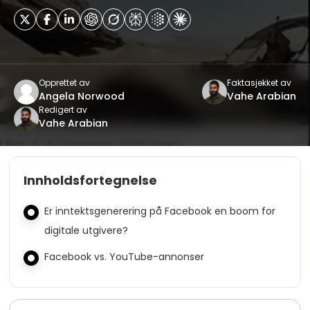
Opprettet av
Faktasjekket av
Angela Norwood
Vahe Arabian
Redigert av
Vahe Arabian
Innholdsfortegnelse
Er inntektsgenerering på Facebook en boom for
digitale utgivere?
Facebook vs. YouTube-annonser