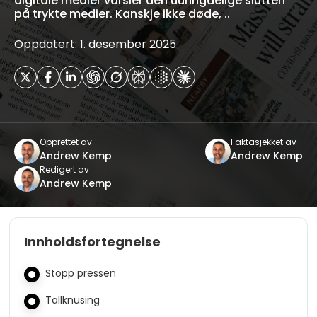
digitale medier varsler den uunngåelige slutten
på trykte medier. Kanskje ikke døde, ..
Oppdatert: 1. desember 2025
Opprettet av
Faktasjekket av
Andrew Kemp
Andrew Kemp
Redigert av
Andrew Kemp
Innholdsfortegnelse
Stopp pressen
Tallknusing