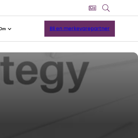
Bli en merkevarepartner
Om