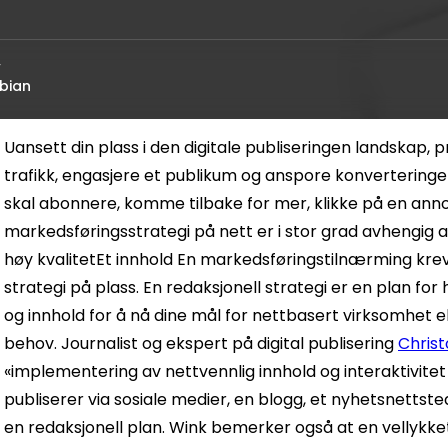
v
bian
Uansett din plass i den digitale publiseringen
landskap
, 
trafikk, engasjere et publikum og anspore konverteringer. 
skal abonnere, komme tilbake for mer, klikke på en annon
markedsføringsstrategi på nett er i stor grad avhengig 
høy kvalitet
Et innhold
En markedsføringstilnærming krev
strategi på plass.
En redaksjonell strategi er en plan for 
og innhold for å nå dine mål for nettbasert virksomhet ell
behov.
Journalist og ekspert på digital publisering
Chris
«implementering av nettvennlig innhold og interaktivitet
publiserer via sosiale medier, en blogg, et nyhetsnettste
en redaksjonell plan. Wink bemerker også at en vellykke