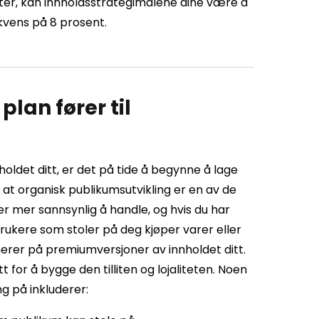
ter, kan innholdsstrategimålene dine være å
kvens på 8 prosent.
lan fører til
holdet ditt, er det på tide å begynne å lage
r at organisk publikumsutvikling er en av de
 er mer sannsynlig å handle, og hvis du har
 brukere som stoler på deg kjøper varer eller
nerer på premiumversjoner av innholdet ditt.
t for å bygge den tilliten og lojaliteten. Noen
ng på inkluderer: