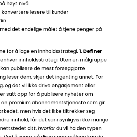
på høyt nivå
 konvertere lesere til kunder
din
is med det endelige målet å tjene penger på
ne for å lage en innholdsstrategi.
1. Definer
 enhver innholdsstrategi. Uten en målgruppe
u kan publisere de mest forseggjorte
g leser dem, skjer det ingenting annet. For
g, og det vil ikke drive engasjement eller
er satt opp for å publisere nyheter om
lby en premium abonnementstjeneste som gir
rkedet, men hvis det ikke tiltrekker seg
dre innhold, får det sannsynligvis ikke mange
 nettstedet ditt,
hvorfor
du vil ha den typen
.
Ved å svare på disse spørsmålene kan du