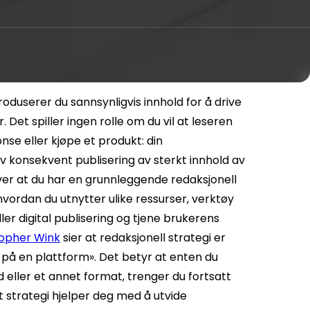
produserer du sannsynligvis innhold for å drive
Det spiller ingen rolle om du vil at leseren
se eller kjøpe et produkt: din
av
konsekvent publisering av sterkt innhold av
er at du har en grunnleggende redaksjonell
hvordan du utnytter ulike ressurser, verktøy
er digital publisering
og tjene brukerens
topher Wink
sier at redaksjonell strategi er
 på en plattform». Det betyr at enten du
d eller et annet format, trenger du fortsatt
t strategi hjelper deg med å utvide