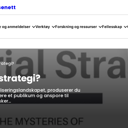
senett
 og anmeldelser
Verktøy
Forskning og ressurser
Fellesskap
rategi?
strategi?
bliseringslandskapet, produserer du
jere et publikum og anspore til
sker…