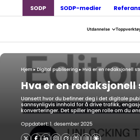
SODP
SODP-medier
Referan
Utdannelse
Toppverktøy
Hjem
▸
Digital publisering
▸
Hva er en redaksjonell st
Hva er en redaksjonell 
Uansett hvor du befinner deg i det digitale pu
sannsynligvis innhold for å drive trafikk, engas
konverteringer. Det spiller ingen rolle om du øn
Oppdatert: 1. desember 2025