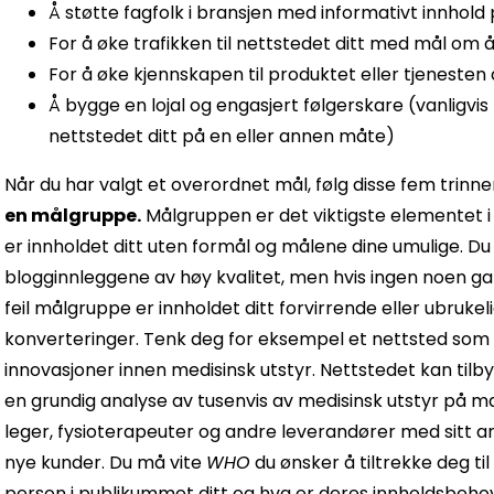
Å støtte fagfolk i bransjen med informativt innhold 
For å øke trafikken til nettstedet ditt med mål om å
For å øke kjennskapen til produktet eller tjenesten 
Å bygge en lojal og engasjert følgerskare (vanligv
nettstedet ditt på en eller annen måte)
Når du har valgt et overordnet mål, følg disse fem trinne
en målgruppe.
Målgruppen er det viktigste elementet i
er innholdet ditt uten formål og målene dine umulige. D
blogginnleggene av høy kvalitet, men hvis ingen noen gan
feil målgruppe er innholdet ditt forvirrende eller ubrukeli
konverteringer. Tenk deg for eksempel et nettsted som 
innovasjoner innen medisinsk utstyr. Nettstedet kan ti
en grundig analyse av tusenvis av medisinsk utstyr på ma
leger, fysioterapeuter og andre leverandører med sitt an
nye kunder. Du må vite
WHO
du ønsker å tiltrekke deg til
person i publikummet ditt
og hva er deres innholdsbehov