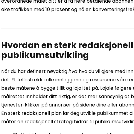
overordnede målet ditt er å få flere betalende abonnen
øke trafikken med 10 prosent og nå en konverteringsfre
Hvordan en sterk redaksjonell p
publikumsutvikling
Når du har definert nøyaktig
hva
hva du vil gjøre med inn
det. Et fellestrekk i alle innleggene og ressursene våre e
beste måtene å bygge tillit og lojalitet på. Lojale følgere
målrettet innholdet ditt riktig, er det mer sannsynlig at
tjenester, klikker på annonser på sidene dine eller abon
En sterk redaksjonell plan lar deg utvikle publikummet dit
måter en redaksjonell strategi bidrar til publikumsutvikli