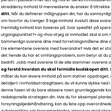
skreddersy innhold til menneskene du ønsker å tiltrekke
ditt.
Når du definerer målgruppen din, har du sannsynlig
om hvorfor du trenger å lage innhold. Avslutt disse sva
fremtidig innhold kan baseres på. Svar spesifikt på spørs
utgangspunktet?» og «hva vil jeg at innholdet skal si om 
Sammenlign svarene dine med forretningsmålene dine o
tre elementene overens med hverandre? Hvis det er st
det hende du har et omfangsproblem, som betyr at du p
bedrift. Jobb med svarene til de alle stemmer overens 
og forstå hvordan du skal formidle budskapet ditt.
måter du kan levere innhold på som støtter oppdraget, m
detaljert i innholdsstrategifasen; du vil kunne dykke ned i
denne fasen vil du bare skissere noen grunnleggende k
redaksjonelle strategien din. Hvis du for eksempel planleg
forsyningskjedehåndtering, kan du liste opp overordne
nyhetsartikler om forsyningskjeden, intervjuer med ekspe