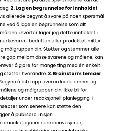
 deg.
2. Lag en begrunnelse for innholdet
vis allerede begynt å svare på noen spørsmål
rene ved å lage en begrunnelse som alt
målene «hvorfor lager jeg dette innholdet i
merkevaren, bedriften eller produktet mitt.»
g målgruppen din. Støtter og stemmer alle
ore gap mellom disse svarene og målene, kan
røver å gjøre for mange ting med én enkelt
og støtter hverandre.
3. Brainstorm temaer
Begynn å liste opp overordnede emner og
ålene og målgruppen din. Ikke bli for
 detaljer under redaksjonell planlegging. I
onsepter som senere kan støtte den
ger å publisere i nisjen
de emnekategorier som innovasjoner,
rter, suksesshistorier og regulatoriske