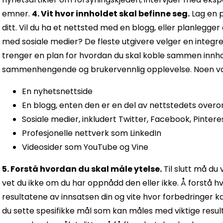
emner.
4. Vit hvor innholdet skal befinne seg.
Lag en p
ditt. Vil du ha et nettsted med en blogg, eller planlegger 
med sosiale medier? De fleste utgivere velger en integre
trenger en plan for hvordan du skal koble sammen innhol
sammenhengende og brukervennlig opplevelse. Noen vanli
En nyhetsnettside
En blogg, enten den er en del av nettstedets overor
Sosiale medier, inkludert Twitter, Facebook, Pinte
Profesjonelle nettverk som LinkedIn
Videosider som YouTube og Vine
5. Forstå hvordan du skal måle ytelse.
Til slutt må du 
vet du ikke om du har oppnådd den eller ikke. Å forstå 
resultatene av innsatsen din og vite hvor forbedringer ka
du sette spesifikke mål som kan måles med viktige result