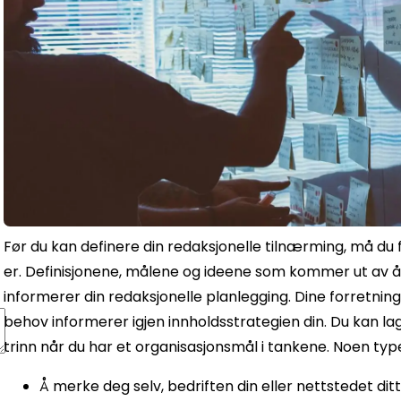
Før du kan definere din redaksjonelle tilnærming, må du
er. Definisjonene, målene og ideene som kommer ut av å
informerer din redaksjonelle planlegging. Dine forretnin
behov informerer igjen innholdsstrategien din. Du kan l
trinn når du har et organisasjonsmål i tankene. Noen typ
Å merke deg selv, bedriften din eller nettstedet dit