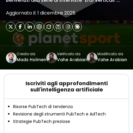
Benvenuti alla serie di interviste "Eroi Verticali"...
Aggiornato il: 1 dicembre 2025
Creato da
Verificato da
Modificato da
Mads Holmen
Vahe Arabian
Vahe Arabian
Iscriviti agli approfondimenti
sull'intelligenza artificiale
Risorse PubTech di tendenza
Revisione degli strumenti PubTech e AdTech
Strategie PubTech preziose