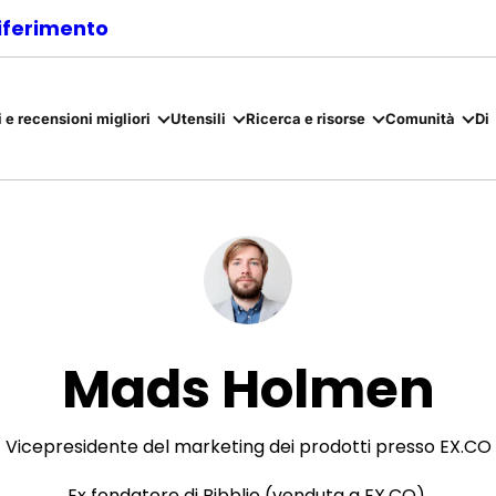
riferimento
 e recensioni migliori
Utensili
Ricerca e risorse
Comunità
Di
Mads Holmen
Vicepresidente del marketing dei prodotti presso EX.CO
Ex fondatore di Bibblio (venduta a EX.CO).