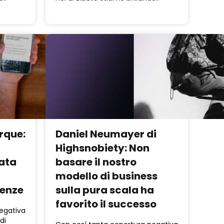
rque:
Daniel Neumayer di
Highsnobiety: Non
ata
basare il nostro
modello di business
ienze
sulla pura scala ha
favorito il successo
egativa
di