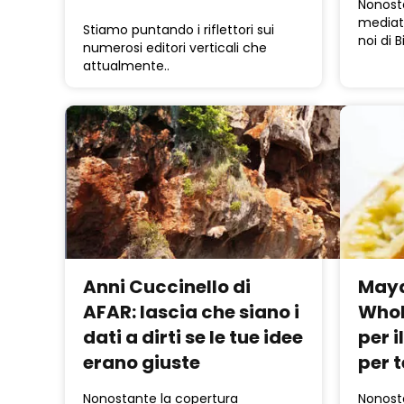
Nonost
mediati
Stiamo puntando i riflettori sui
noi di B
numerosi editori verticali che
attualmente..
Anni Cuccinello di
Maya
AFAR: lascia che siano i
Whol
dati a dirti se le tue idee
per i
erano giuste
per t
Nonostante la copertura
Nonost