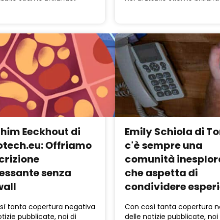
him Eeckhout di
Emily Schiola di To
otech.eu: Offriamo
c'è sempre una
crizione
comunità inesplor
ressante senza
che aspetta di
all
condividere esper
sì tanta copertura negativa
Con così tanta copertura n
otizie pubblicate, noi di
delle notizie pubblicate, noi 