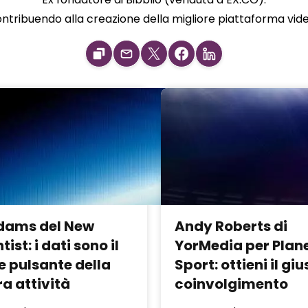
tribuendo alla creazione della migliore piattaforma video o
dams del New
Andy Roberts di
tist: i dati sono il
YorMedia per Plan
e pulsante della
Sport: ottieni il giu
a attività
coinvolgimento