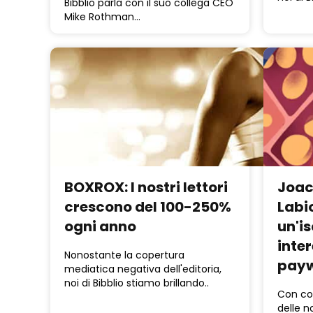
Bibblio parla con il suo collega CEO
Mike Rothman…
BOXROX: I nostri lettori
Joac
crescono del 100-250%
Labi
ogni anno
un'is
inte
Nonostante la copertura
payw
mediatica negativa dell'editoria,
noi di Bibblio stiamo brillando..
Con co
delle n