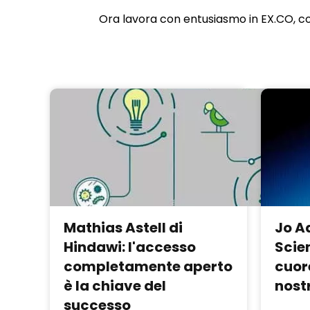
Ora lavora con entusiasmo in EX.CO, con
Mathias Astell di
Jo A
Hindawi: l'accesso
Scien
completamente aperto
cuor
è la chiave del
nostr
successo