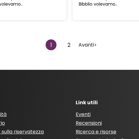
 volevamo..
Bibblio volevamo..
1
2
Avanti>
Link utili
ità
Eventi
rio
Recensioni
a sulla riservatezza
Ricerca e risorse