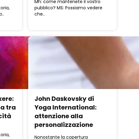
Mh: come mantenete il vostro
oria,
pubblico? MS: Possiamo vedere
o..
che..
xere:
John Daskovsky di
ta tra
Yoga International:
cità
attenzione alla
personalizzazione
oria,
Nonostante la copertura