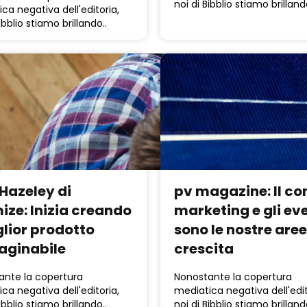
noi di Bibblio stiamo brilland
ca negativa dell'editoria,
ibblio stiamo brillando..
 Hazeley di
pv magazine: Il co
ize: Inizia creando
marketing e gli ev
glior prodotto
sono le nostre aree
ginabile
crescita
ante la copertura
Nonostante la copertura
ca negativa dell'editoria,
mediatica negativa dell'edit
ibblio stiamo brillando..
noi di Bibblio stiamo brilland