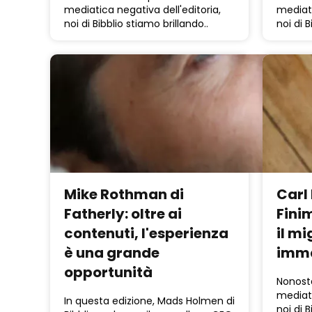
mediatica negativa dell'editoria,
mediati
noi di Bibblio stiamo brillando..
noi di B
Mike Rothman di
Carl
Fatherly: oltre ai
Finim
contenuti, l'esperienza
il mi
è una grande
imma
opportunità
Nonost
mediati
In questa edizione, Mads Holmen di
noi di B