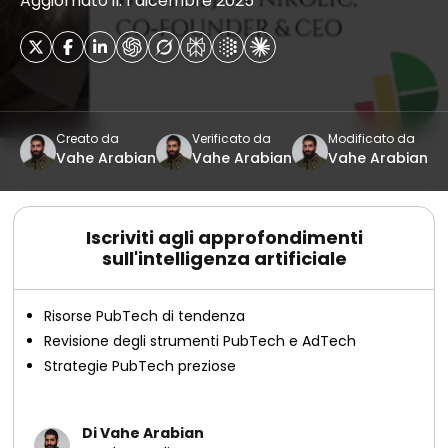
Aggiornato il: 1 dicembre 2025
Creato da
Verificato da
Modificato da
Vahe Arabian
Vahe Arabian
Vahe Arabian
Iscriviti agli approfondimenti
sull'intelligenza artificiale
Risorse PubTech di tendenza
Revisione degli strumenti PubTech e AdTech
Strategie PubTech preziose
Di Vahe Arabian