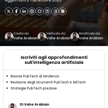
Aggiornato il: 1 dicembre 2025
Creato da
Verificato da
Modificato da
Vahe Arabian
Vahe Arabian
Vahe Arabian
Iscriviti agli approfondimenti
sull'intelligenza artificiale
Risorse PubTech di tendenza
Revisione degli strumenti PubTech e AdTech
Strategie PubTech preziose
Di Vahe Arabian