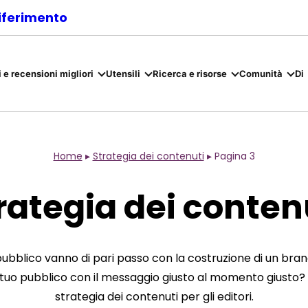
riferimento
 e recensioni migliori
Utensili
Ricerca e risorse
Comunità
Di
Home
▸
Strategia dei contenuti
▸
Pagina 3
rategia dei conten
pubblico vanno di pari passo con la costruzione di un brand 
l tuo pubblico con il messaggio giusto al momento giusto? Le
strategia dei contenuti per gli editori.