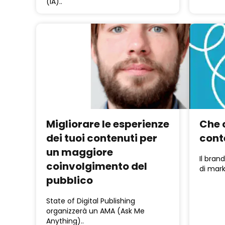
(IA)..
Migliorare le esperienze
Che 
dei tuoi contenuti per
cont
un maggiore
Il bran
coinvolgimento del
di mark
pubblico
State of Digital Publishing
organizzerà un AMA (Ask Me
Anything)..