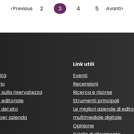
2
3
4
5
<Previous
Avanti>
Link utili
ità
Eventi
rio
Recensioni
a sulla riservatezza
Ricerca e risorse
a editoriale
Strumenti principali
del sito
Le migliori aziende di edito
per azienda
multimediale digitale
Opinione