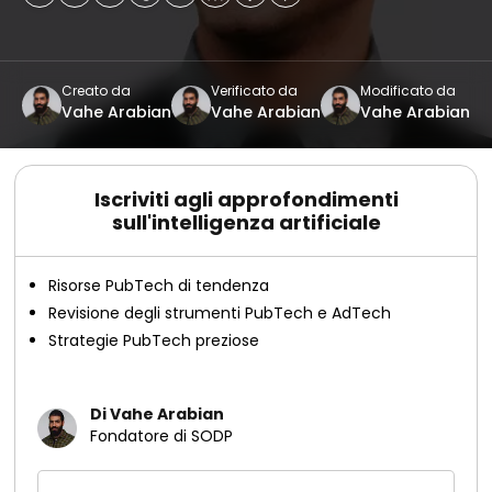
Creato da
Verificato da
Modificato da
Vahe Arabian
Vahe Arabian
Vahe Arabian
Iscriviti agli approfondimenti
sull'intelligenza artificiale
Risorse PubTech di tendenza
Revisione degli strumenti PubTech e AdTech
Strategie PubTech preziose
Di Vahe Arabian
Fondatore di SODP