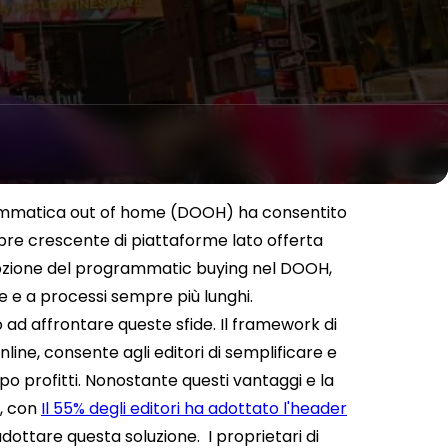
grammatica out of home (DOOH) ha consentito
pre crescente di piattaforme lato offerta
ozione del programmatic buying nel DOOH,
 e a processi sempre più lunghi.
o ad affrontare queste sfide.
Il framework di
line, consente agli editori di semplificare e
o profitti. Nonostante questi vantaggi e la
o, con
Il 55% degli editori ha adottato l'header
'adottare questa soluzione.
I proprietari di