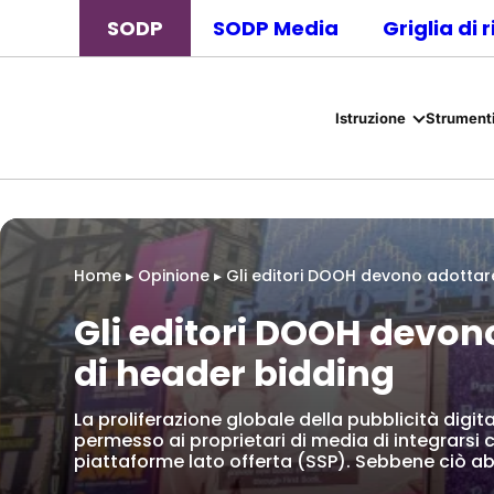
SODP
SODP Media
Griglia di 
Istruzione
Strumenti
Home
▸
Opinione
▸
Gli editori DOOH devono adottare
Gli editori DOOH devono
di header bidding
La proliferazione globale della pubblicità d
permesso ai proprietari di media di integrars
piattaforme lato offerta (SSP). Sebbene ciò ab