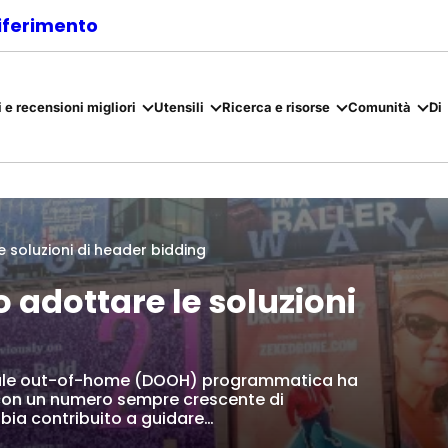
riferimento
 e recensioni migliori
Utensili
Ricerca e risorse
Comunità
Di
 soluzioni di header bidding
 adottare le soluzioni
igitale out-of-home (DOOH) programmatica ha
i con un numero sempre crescente di
bia contribuito a guidare…