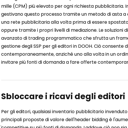
mille (CPM) più elevato per ogni richiesta pubblicitaria.
I
gestivano questo processo tramite un metodo di asta a cas
una rete pubblicitaria alla volta prima di essere spostat
oppure tramite i propri livelli di mediazione. Le soluzio
avanzato di trading programmatico che sfrutta un framew
gestione degli SSP per gli editori in DOOH.
Ciò consente di 
contemporaneamente, anziché uno alla volta in un ordine 
invitare più fonti di domanda a fare offerte contemporan
Sbloccare i ricavi degli editori
Per gli editori, qualsiasi inventario pubblicitario invend
principali proposte di valore dell'header bidding è l'au
competitive su più fonti di domanda. Laddove ciò non sia p