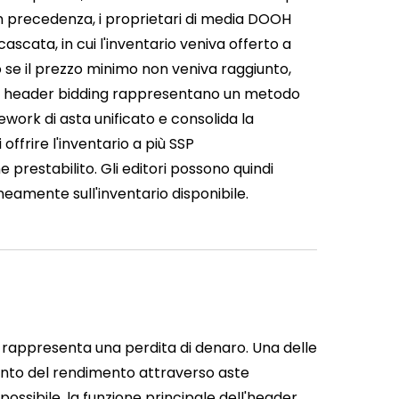
n precedenza, i proprietari di media DOOH
cata, in cui l'inventario veniva offerto a
o se il prezzo minimo non veniva raggiunto,
ni di header bidding rappresentano un metodo
ork di asta unificato e consolida la
offrire l'inventario a più SSP
prestabilito. Gli editori possono quindi
eamente sull'inventario disponibile.
uto rappresenta una perdita di denaro. Una delle
mento del rendimento attraverso aste
ossibile, la funzione principale dell'header