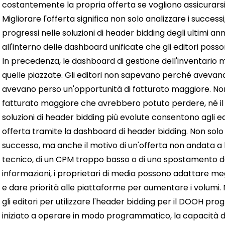
costantemente la propria offerta se vogliono assicurarsi 
Migliorare l'offerta significa non solo analizzare i successi
progressi nelle soluzioni di header bidding degli ultimi an
all'interno delle dashboard unificate che gli editori posson
In precedenza, le dashboard di gestione dell'inventario 
quelle piazzate. Gli editori non sapevano perché avevan
avevano perso un'opportunità di fatturato maggiore. Non
fatturato maggiore che avrebbero potuto perdere, né il 
soluzioni di header bidding più evolute consentono agli edi
offerta tramite la dashboard di header bidding.
Non solo
successo, ma anche il motivo di un'offerta non andata a b
tecnico, di un CPM troppo basso o di uno spostamento dell
informazioni, i proprietari di media possono adattare megl
e dare priorità alle piattaforme per aumentare i volumi.
gli editori per utilizzare l'header bidding per il DOOH 
iniziato a operare in modo programmatico, la capacità di 