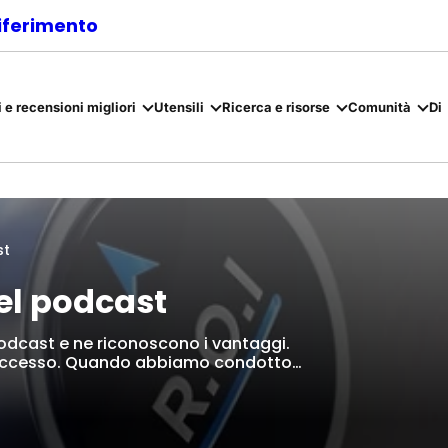
riferimento
 e recensioni migliori
Utensili
Ricerca e risorse
Comunità
Di
st
el podcast
podcast e ne riconoscono i vantaggi.
il successo. Quando abbiamo condotto…