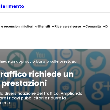
riferimento
 e recensioni migliori
Utensili
Ricerca e risorse
Comunità
Di
richiede un approccio basato sulle prestazioni
traffico richiede un
 prestazioni
la diversificazione del traffico. Ampliando i
 i ricavi pubblicitari e ridurre la
o mix..