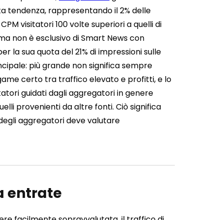
sta tendenza, rappresentando il 2% delle
CPM visitatori 100 volte superiori a quelli di
hema non è esclusivo di Smart News con
per la sua quota del 21% di impressioni sulle
ncipale: più grande non significa sempre
ame certo tra traffico elevato e profitti, e lo
itatori guidati dagli aggregatori in genere
lli provenienti da altre fonti. Ciò significa
à degli aggregatori deve valutare
ra entrate
ere facilmente sopravvalutata, il traffico di