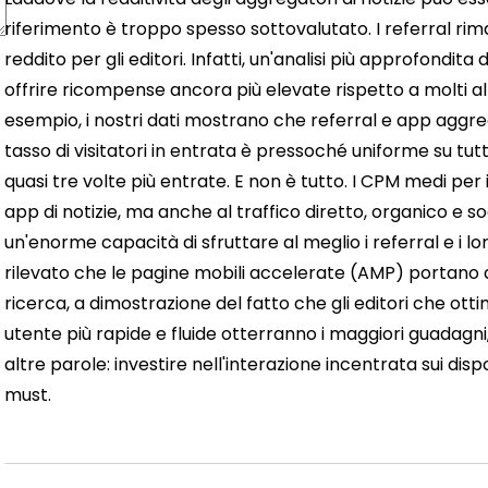
riferimento è troppo spesso sottovalutato. I referral rim
reddito per gli editori. Infatti, un'analisi più approfondi
offrire ricompense ancora più elevate rispetto a molti altr
esempio, i nostri dati mostrano che referral e app aggreg
tasso di visitatori in entrata è pressoché uniforme su tu
quasi tre volte più entrate. E non è tutto. I CPM medi per i
app di notizie, ma anche al traffico diretto, organico e soci
un'enorme capacità di sfruttare al meglio i referral e i lor
rilevato che le pagine mobili accelerate (AMP) portano a
ricerca, a dimostrazione del fatto che gli editori che ottim
utente più rapide e fluide otterranno i maggiori guadagni, i
altre parole: investire nell'interazione incentrata sui dispo
must.