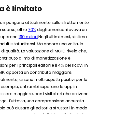
ca è limitato
ditori pongono attualmente sullo sfruttamento
 scorso, oltre
70%
degli americani aveva un
e superano
190 milioni
Negli ultimi mesi, si stima
adulti statunitensi. Ma ancora una volta, la
di qualità. La valutazione di MGID rivela che,
 contributo al mix di monetizzazione è
per i principali editori e il 4% dei ricavi. In
AMP, apporta un contributo maggiore,
almente, ci sono molti aspetti positivi per la
Ad esempio, entrambi superano le app in
essere maggiore, con i visitatori che arrivano
a lungo. Tuttavia, una comprensione accurata
a può aiutare gli editori a sfruttarli in modo