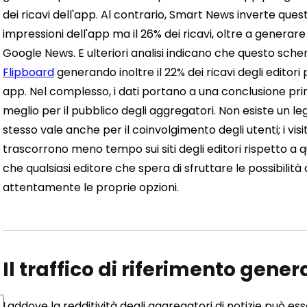
dei ricavi dell'app. Al contrario, Smart News inverte que
impressioni dell'app ma il 26% dei ricavi, oltre a generare 
Google News. E ulteriori analisi indicano che questo sc
Flipboard
generando inoltre il 22% dei ricavi degli editori 
app. Nel complesso, i dati portano a una conclusione pri
meglio per il pubblico degli aggregatori. Non esiste un leg
stesso vale anche per il coinvolgimento degli utenti; i vis
trascorrono meno tempo sui siti degli editori rispetto a que
che qualsiasi editore che spera di sfruttare le possibilit
attentamente le proprie opzioni.
Il traffico di riferimento gene
Laddove la redditività degli aggregatori di notizie può ess