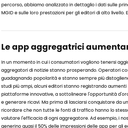
percorso, abbiamo analizzato in dettaglio i dati sulle princ
MGID e sulle loro prestazioni per gli editori di alto livel
Le app aggregatrici aumentan
In un momento in cui i consumatori vogliono tenersi aggiorna
aggregatori di notizie stanno prosperando. Operatori
guadagnando popolarità e stanno sempre più distogliendo
studi più ampi, alcuni editori stanno registrando aumenti 
piattaforme innovative, a sottolineare l'opportunità d'o
e generare ricavi. Ma prima di lasciarsi conquistare da un
ricordare che non tutte le fonti di traffico hanno lo ste
valutare l'efficacia di ogni aggregatore. Ad esempio, i no
generino quasi il 50% delle impressioni delle app per gli 