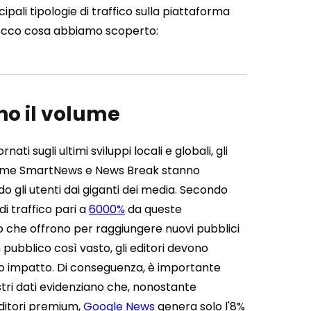
ipali tipologie di traffico sulla piattaforma
lo. Ecco cosa abbiamo scoperto:
o il volume
ti sugli ultimi sviluppi locali e globali, gli
 come SmartNews e News Break stanno
 gli utenti dai giganti dei media. Secondo
di traffico pari a
6000%
da queste
ro che offrono per raggiungere nuovi pubblici
 pubblico così vasto, gli editori devono
sso impatto. Di conseguenza, è importante
stri dati evidenziano che, nonostante
editori premium,
Google News
genera solo l'8%