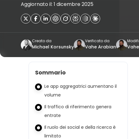
Aggiornato il: 1 dicembre 2025
Creato da
Verificato da
Modif
Michael Korsunsky
Vahe Arabian
Vahe
Sommario
Le app aggregatrici aumentano il
volume
Il traffico di riferimento genera
entrate
Il ruolo dei social e della ricerca è
limitato