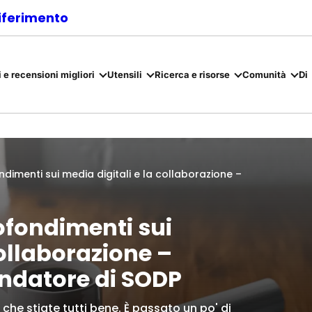
riferimento
 e recensioni migliori
Utensili
Ricerca e risorse
Comunità
Di
ndimenti sui media digitali e la collaborazione –
ofondimenti sui
collaborazione –
ndatore di SODP
 che stiate tutti bene. È passato un po' di