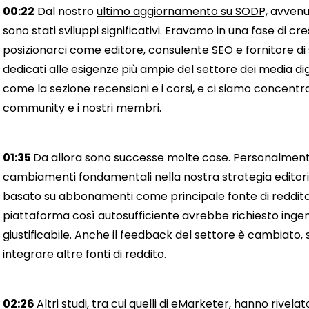
00:22
Dal nostro
ultimo aggiornamento su SODP,
avvenut
sono stati sviluppi significativi. Eravamo in una fase di cre
posizionarci come editore, consulente SEO e fornitore di s
dedicati alle esigenze più ampie del settore dei media di
come la sezione recensioni e i corsi, e ci siamo concentr
community e i nostri membri.
01:35
Da allora sono successe molte cose. Personalmente
cambiamenti fondamentali nella nostra strategia edito
basato su abbonamenti come principale fonte di reddito
piattaforma così autosufficiente avrebbe richiesto inge
giustificabile. Anche il feedback del settore è cambiat
integrare altre fonti di reddito.
02:26
Altri studi, tra cui quelli di eMarketer, hanno rive