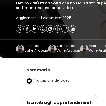
tempo dall'ultima volta che ho registrato di pe
settimana, volevo condividere..
Aggiornato il: 1 dicembre 2025
Creato da
Verificato da
Modificato
Vahe Arabian
Vahe Arabian
Vahe Ara
Sommario
Trascrizione del video:
Iscriviti agli approfondimenti