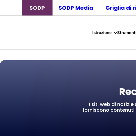
SODP
SODP Media
Griglia di 
Istruzione
Strumenti
Rec
I siti web di notizi
forniscono contenuti 